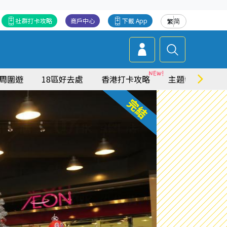
社群打卡攻略
商戶中心
下載 App
繁
简
周圍遊
18區好去處
香港打卡攻略
主題特集