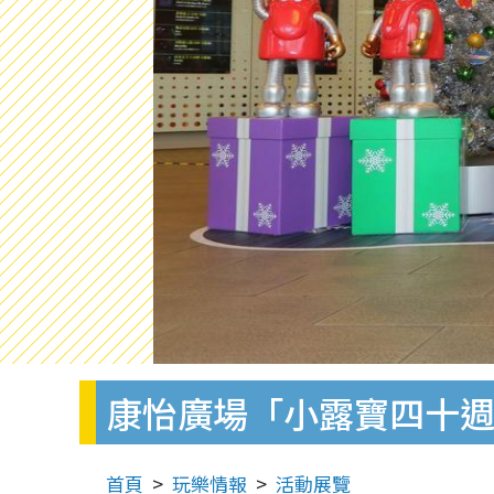
康怡廣場「小露寶四十
首頁
玩樂情報
活動展覽