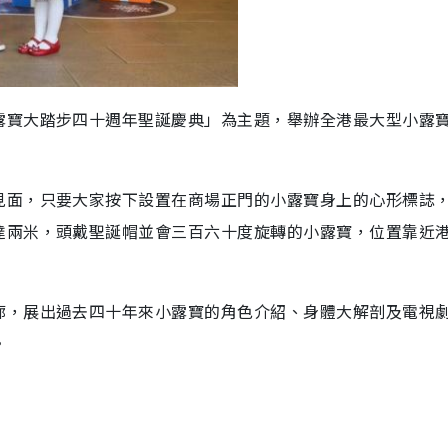
露寶大踏步四十週年聖誕慶典」為主題，舉辦全港最大型小露
見面，只要大家按下設置在商場正門的小露寶身上的心形標誌
達兩米，頭戴聖誕帽並會三百六十度旋轉的小露寶，位置靠近
廊，展出過去四十年來小露寶的角色介紹、身體大解剖及電視
。