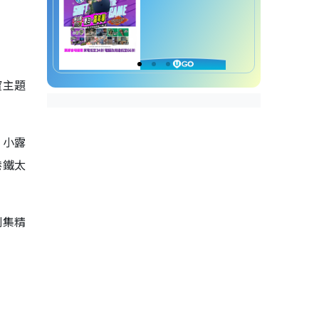
寶主題
，小露
港鐵太
劇集精