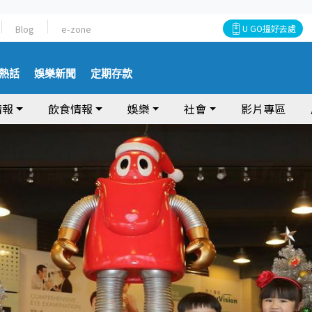
Blog
e-zone
U GO搵好去處
熱話
娛樂新聞
定期存款
情報
飲食情報
娛樂
社會
影片專區