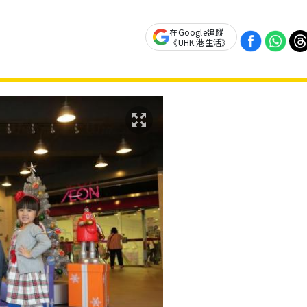
在Google追蹤
《UHK 港生活》