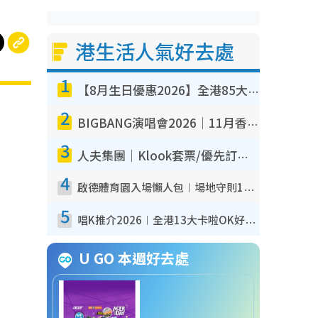
港生活人氣好去處
1
【8月生日優惠2026】全港85大食買玩著數攻略 自助餐/火鍋放題同行免費＋誠品/DONKI送現金券
2
BIGBANG演唱會2026｜11月香港啟德開3場！實名制VIP申請、優先購票攻略
3
人夫集團｜Klook套票/優先訂票/公開發售搶飛攻略！附票價.購票連結.場地座位表
4
啟德體育園入場懶人包︱場地守則12違禁品不可進場准帶細水樽但全場禁樽蓋！應援牌有限制！
5
唱K推介2026︱全港13大卡啦OK好去處！最平$36起 日文K都有！(附地址+收費詳情)
U GO 本週好去處