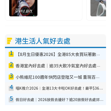
港生活人氣好去處
1
【8月生日優惠2026】全港85大食買玩著數攻略 自助餐/火鍋放題同行免費＋誠品/DONKI送現金券
2
香港室內好去處｜逾35大歎冷氣室內好去處推介 室內活動免費避雨無懼落雨
3
小熊維尼100週年快閃店登陸又一城 重現百畝森林經典場景／獨家限定盲盒登場／專屬DIY香水
4
唱K推介2026︱全港13大卡啦OK好去處！最平$36起 日文K都有！(附地址+收費詳情)
5
假日好去處｜2026放假去邊好？逾20放假好去處郊外/秘景 休閒半日或一日遊