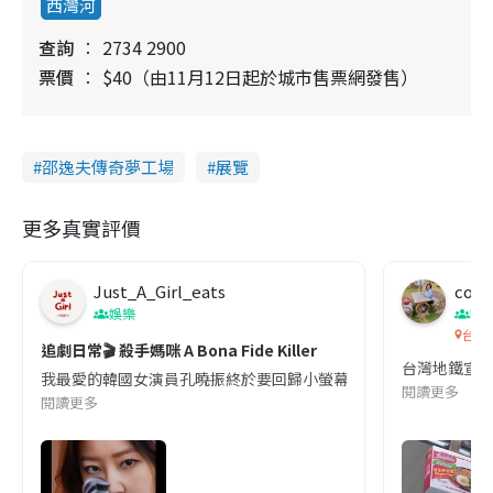
西灣河
查詢
2734 2900
票價
$40（由11月12日起於城市售票網發售）
邵逸夫傳奇夢工場
展覽
更多真實評價
Just_A_Girl_eats
co c
娛樂
吹
台灣
追劇日常🎬 殺手媽咪 A Bona Fide Killer
台灣地鐵宣
我最愛的韓國女演員孔曉振終於要回歸小螢幕啦!這次的劇本改編自同名
閱讀更多
閱讀更多