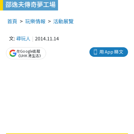
邵逸夫傳奇夢工場
首頁
玩樂情報
活動展覽
文:
尋玩人
2014.11.14
在Google追蹤
用 App 睇文
《UHK 港生活》