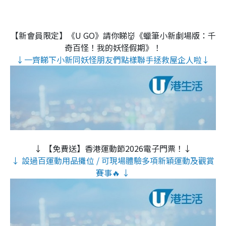
【新會員限定】《U GO》請你睇👹《蠟筆小新劇場版：千
奇百怪！我的妖怪假期》！
↓一齊睇下小新同妖怪朋友們點樣聯手拯救屋企人啦↓
↓ 【免費送】香港運動節2026電子門票！↓
↓ 設過百運動用品攤位 / 可現場體驗多項新穎運動及觀賞
賽事🔥 ↓