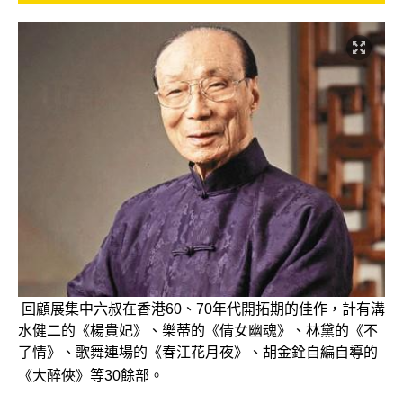
回顧展集中六叔在香港60、70年代開拓期的佳作，計有溝
水健二的《楊貴妃》、樂蒂的
《倩女幽魂》、林黛的
《不
了情
》、歌舞連場的
《春江花月
夜
》、胡金銓自編自導的
《大醉俠》等30餘部。