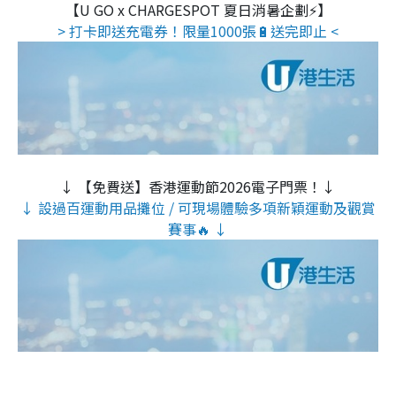
【U GO x CHARGESPOT 夏日消暑企劃⚡】
> 打卡即送充電券！限量1000張🔋送完即止 <
↓ 【免費送】香港運動節2026電子門票！↓
↓ 設過百運動用品攤位 / 可現場體驗多項新穎運動及觀賞
賽事🔥 ↓