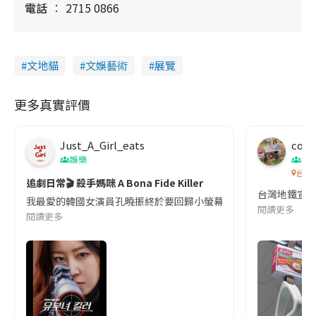
電話
2715 0866
文地貓
文娛藝術
展覽
更多真實評價
Just_A_Girl_eats
co c
娛樂
吹
台灣
追劇日常🎬 殺手媽咪 A Bona Fide Killer
台灣地鐵宣
我最愛的韓國女演員孔曉振終於要回歸小螢幕啦!這次的劇本改編自同名
閱讀更多
閱讀更多