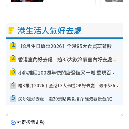
港生活人氣好去處
1
【8月生日優惠2026】全港85大食買玩著數攻略 自助餐/火鍋放題同行免費＋誠品/DONKI送現金券
2
香港室內好去處｜逾35大歎冷氣室內好去處推介 室內活動免費避雨無懼落雨
3
小熊維尼100週年快閃店登陸又一城 重現百畝森林經典場景／獨家限定盲盒登場／專屬DIY香水
4
唱K推介2026︱全港13大卡啦OK好去處！最平$36起 日文K都有！(附地址+收費詳情)
5
尖沙咀好去處｜逾20景點美食推介 維港觀景台/紅磚古蹟/九龍公園/室內遊樂場