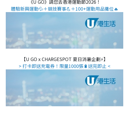
《U GO》請您去香港運動節2026！
體驗新興運動💦＋競技賽事💪＋100+運動用品攤位🔥
【U GO x CHARGESPOT 夏日消暑企劃⚡】
> 打卡即送充電券！限量1000張🔋送完即止 <