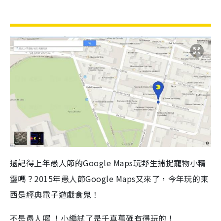
還記得上年愚人節的
Google Maps
玩野生捕捉寵物小精
靈嗎？
2015
年愚人節
Google Map
s又來了，今年玩的東
西是經典電子遊戲食鬼！
不是愚人喔 ！小編試了是千真萬確有得玩的！