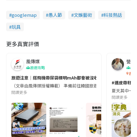
googlemap
愚人節
文娛藝術
科技熱話
玩具
更多真實評價
風傳媒
營養教
旅遊攻略
生
香港
旅遊注意｜搭飛機帶尿袋標明mAh都會被沒收😱出發前切記檢查「1
#連皮帶籽都
（文章由風傳媒授權轉載） 準備前往韓國旅遊的民眾，近期要特別留
夏天其中一種時
閱讀更多
閱讀更多