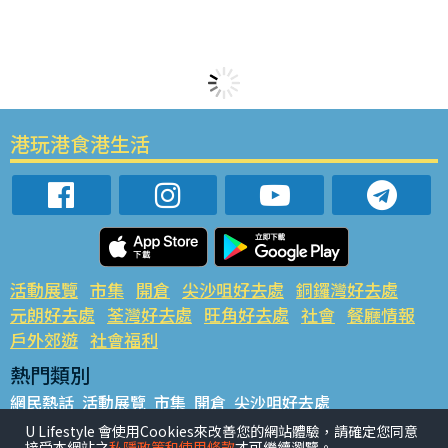
港玩港食港生活
活動展覽
市集
開倉
尖沙咀好去處
銅鑼灣好去處
元朗好去處
荃灣好去處
旺角好去處
社會
餐廳情報
戶外郊遊
社會福利
熱門類別
網民熱話
活動展覽
市集
開倉
尖沙咀好去處
銅鑼灣好去處
元朗好去處
荃灣好去處
旺角好去處
社會
U Lifestyle 會使用Cookies來改善您的網站體驗，請確定您同意
接受本網站之
私隱政策和使用條款
才可繼續瀏覽。