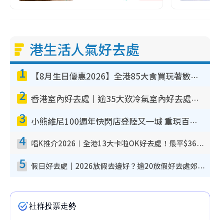
港生活人氣好去處
1
【8月生日優惠2026】全港85大食買玩著數攻略 自助餐/火鍋放題同行免費＋誠品/DONKI送現金券
2
香港室內好去處｜逾35大歎冷氣室內好去處推介 室內活動免費避雨無懼落雨
3
小熊維尼100週年快閃店登陸又一城 重現百畝森林經典場景／獨家限定盲盒登場／專屬DIY香水
4
唱K推介2026︱全港13大卡啦OK好去處！最平$36起 日文K都有！(附地址+收費詳情)
5
假日好去處｜2026放假去邊好？逾20放假好去處郊外/秘景 休閒半日或一日遊