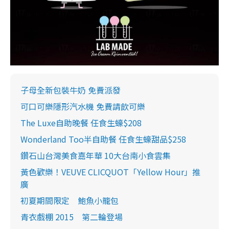
子母全新包裝牛奶 免費派發
可口可樂隱形汽水機 免費請飲可樂
The Luxe自助晚餐 任食生蠔$208
Wonderland Too半自助餐 任食生蠔甜品$258
鑽石山台灣美食嘉年華 10大台南小食雲集
黃色歡樂！VEUVE CLICQUOT「Yellow Hour」推
廣
初夏期間限定 鮑魚小籠包
青衣戲棚 2015 第二輪登場