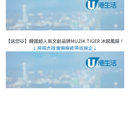
【送您🐯】韓國超人氣文創品牌MUZIK TIGER 冰感風扇！
↓將萌虎嘅慵懶療癒帶返屋企↓