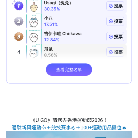
《U GO》請您去香港運動節2026！
體驗新興運動💦＋競技賽事💪＋100+運動用品攤位🔥