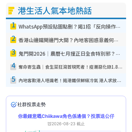
港生活人氣本地熱話
1
WhatsApp預設貼圖點刪？揭1招「反向操作」還原簡潔介面 附3步實測教學
2
香港山邊鐵閘邊門大開？內地客困惑意義何在！網民神回覆：呢種叫法理性防禦
3
鬼門開2026｜農曆七月撞正日全食特別邪？專家警告切忌做一事！揭4大禁忌+2招保平安
4
奪命寄生蟲｜食生菜狂瀉首現死者！疫潮惡化錄1.8萬宗病例 揭洗菜3大謬誤
5
內地客歎港人唔識老！揭港鐵保鮮級冷氣 港人求放過：咪投訴