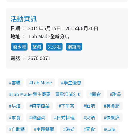
活動資訊
日期
2015年5月15日 - 2015年6月30日
地址
Lab Made全線分店
淺水灣
荃灣
尖沙咀
銅鑼灣
電話
2670 0071
雪糕
Lab Made
學生優惠
Lab Made 學生優惠 買雪糕減$10
開倉
甜品
烘焙
東南亞菜
下午茶
酒吧
美食節
零食
韓國菜
日式料理
火鍋
快餐店
自助餐
主題餐廳
港式
素食
Cafe