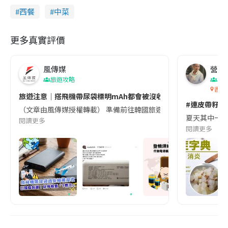
西餐
中菜
更多真實評價
風傳媒
營養教
旅遊攻略
生
香港
旅遊注意｜搭飛機帶尿袋標明mAh都會被沒收😱出發前切記檢查「1
#連皮帶籽都
（文章由風傳媒授權轉載） 準備前往韓國旅遊的民眾，近期要特別留
夏天其中一種時
閱讀更多
閱讀更多