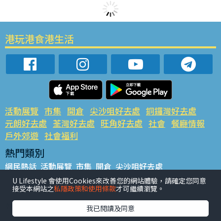
港玩港食港生活
活動展覽
市集
開倉
尖沙咀好去處
銅鑼灣好去處
元朗好去處
荃灣好去處
旺角好去處
社會
餐廳情報
戶外郊遊
社會福利
熱門類別
網民熱話
活動展覽
市集
開倉
尖沙咀好去處
銅鑼灣好去處
元朗好去處
荃灣好去處
旺角好去處
社會
U Lifestyle 會使用Cookies來改善您的網站體驗，請確定您同意
接受本網站之
私隱政策和使用條款
才可繼續瀏覽。
餐廳情報
戶外郊遊
熱門標籤
我已閱讀及同意
#UGO搵好去處
#人氣活動推介
#美食社群熱話