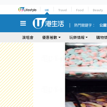
HK
Travel
Food
Beauty
熱門關鍵字：
公屋
演唱會
優惠著數
玩樂情報
購物