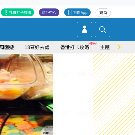
社群打卡攻略
商戶中心
下載 App
繁
简
周圍遊
18區好去處
香港打卡攻略
主題特集