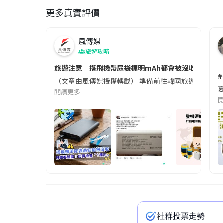
更多真實評價
風傳媒
旅遊攻略
旅遊注意｜搭飛機帶尿袋標明mAh都會被沒收😱出發前
（文章由風傳媒授權轉載） 準備前往韓國旅遊的民眾，
夏
閱讀更多