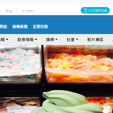
Blog
e-zone
U GO搵好去處
熱話
娛樂新聞
定期存款
情報
飲食情報
娛樂
社會
影片專區