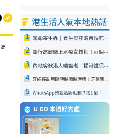
港生活人氣本地熱話
1
奪命寄生蟲｜食生菜狂瀉首現死者！疫潮惡化錄1.8萬宗病例 揭洗菜3大謬誤
）高一
2
銀行高層戀上水療女技師！兩個月借128萬驚覺「沉船」沉落火海 揭背後疑似邪教操控賣淫
3
內地客歎港人唔識老！揭港鐵保鮮級冷氣 港人求放過：咪投訴
4
牙線棒亂用隨時越清越污糟！牙醫驚揭盲目過戶細菌恐致蛀牙：呢種先係日常真保養
5
WhatsApp預設貼圖點刪？揭1招「反向操作」還原簡潔介面 附3步實測教學
U GO 本週好去處