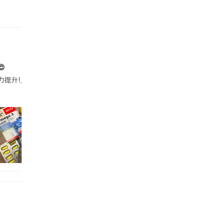

帶的行動電源機身已標示「10000mAh」，卻仍被要求當場丟棄，讓他
注力提升!｣ 長時間對住電腦､剪片寫稿,成日覺得眼睛乾澀､腦袋好似｢斷線｣｡試咗
好多鮮為人知嘅好處：減肥、消水腫、降血脂、美白養顏👇 冬瓜5大功效✨ 1️⃣ 利尿