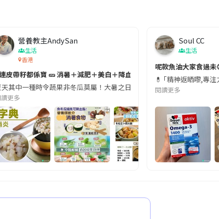
營養教主AndySan
Soul CC
生活
生活
香港
切記檢查「1標示」🚨
呢款魚油大家食過未
#連皮帶籽都係寶 🥒 消暑＋減肥＋美白＋降血脂
近期要特別留意隨身行李中的行動電源。一名旅客日前在機場安檢時，明明攜
💊 ｢精神返晒嚟,專
天其中一種時令蔬果非冬瓜莫屬！大暑之日，點都要飲碗冬瓜湯消暑解渴！除了解暑，冬瓜仲有
閱讀更多
閱讀更多