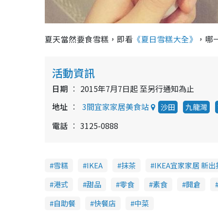
夏天當然要食雪糕，即看
《夏日雪糕大全》
，哪
活動資訊
日期
2015年7月7日起 至另行通知為止
地址
3間宜家家居美食站
沙田
九龍灣
電話
3125-0888
雪糕
IKEA
抹茶
IKEA宜家家居 新
港式
甜品
零食
素食
開倉
自助餐
快餐店
中菜