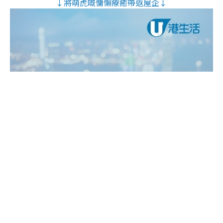
↓將萌虎嘅慵懶療癒帶返屋企↓