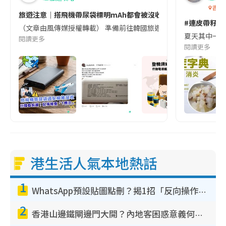
香港
旅遊注意｜搭飛機帶尿袋標明mAh都會被沒收😱出發前切記檢查「1
#連皮帶籽都
（文章由風傳媒授權轉載） 準備前往韓國旅遊的民眾，近期要特別留
夏天其中一種時
閱讀更多
閱讀更多
港生活人氣本地熱話
1
WhatsApp預設貼圖點刪？揭1招「反向操作」還原簡潔介面 附3步實測教學
2
香港山邊鐵閘邊門大開？內地客困惑意義何在！網民神回覆：呢種叫法理性防禦