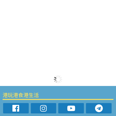
港玩港食港生活