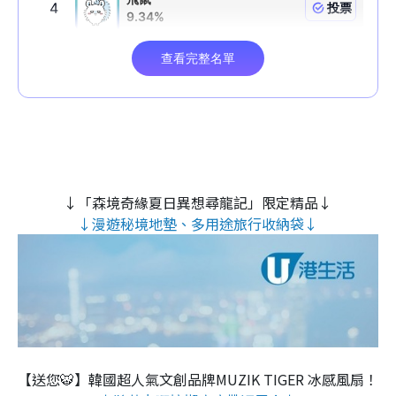
↓「森境奇緣夏日異想尋龍記」限定精品↓
↓漫遊秘境地墊、多用途旅行收納袋↓
【送您🐯】韓國超人氣文創品牌MUZIK TIGER 冰感風扇！