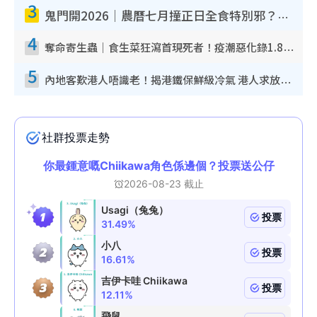
3
鬼門開2026｜農曆七月撞正日全食特別邪？專家警告切忌做一事！揭4大禁忌+2招保平安
4
奪命寄生蟲｜食生菜狂瀉首現死者！疫潮惡化錄1.8萬宗病例 揭洗菜3大謬誤
5
內地客歎港人唔識老！揭港鐵保鮮級冷氣 港人求放過：咪投訴