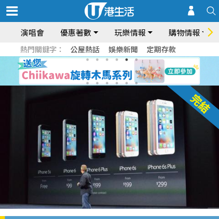
演唱會
優惠著數
玩樂情報
購物情報
熱門關鍵字：
公屋熱話
娛樂新聞
定期存款