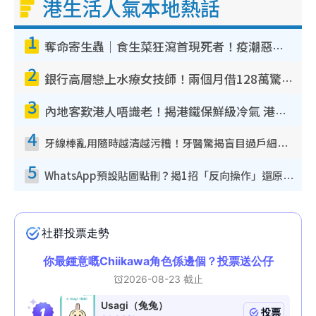
港生活人氣本地熱話
1
奪命寄生蟲｜食生菜狂瀉首現死者！疫潮惡化錄1.8萬宗病例 揭洗菜3大謬誤
2
銀行高層戀上水療女技師！兩個月借128萬驚覺「沉船」沉落火海 揭背後疑似邪教操控賣淫
3
內地客歎港人唔識老！揭港鐵保鮮級冷氣 港人求放過：咪投訴
4
牙線棒亂用隨時越清越污糟！牙醫驚揭盲目過戶細菌恐致蛀牙：呢種先係日常真保養
5
WhatsApp預設貼圖點刪？揭1招「反向操作」還原簡潔介面 附3步實測教學