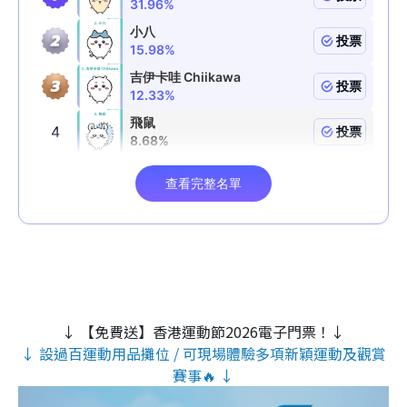
↓ 【免費送】香港運動節2026電子門票！↓
↓ 設過百運動用品攤位 / 可現場體驗多項新穎運動及觀賞
賽事🔥 ↓