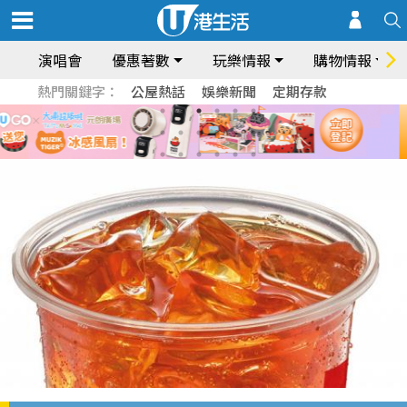
演唱會
優惠著數
玩樂情報
購物情報
熱門關鍵字：
公屋熱話
娛樂新聞
定期存款