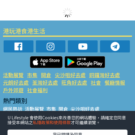
港玩港食港生活
活動展覽
市集
開倉
尖沙咀好去處
銅鑼灣好去處
元朗好去處
荃灣好去處
旺角好去處
社會
餐廳情報
戶外郊遊
社會福利
熱門類別
網民熱話
活動展覽
市集
開倉
尖沙咀好去處
銅鑼灣好去處
元朗好去處
荃灣好去處
旺角好去處
社會
U Lifestyle 會使用Cookies來改善您的網站體驗，請確定您同意
接受本網站之
私隱政策和使用條款
才可繼續瀏覽。
餐廳情報
戶外郊遊
熱門標籤
我已閱讀及同意