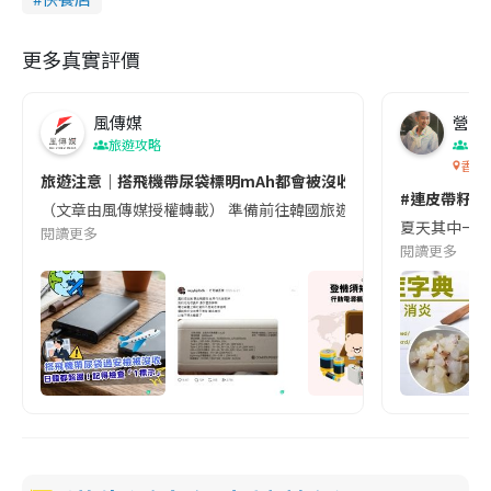
更多真實評價
風傳媒
營養教
旅遊攻略
生
香港
旅遊注意｜搭飛機帶尿袋標明mAh都會被沒收😱出發前切記檢查「1
#連皮帶籽都
（文章由風傳媒授權轉載） 準備前往韓國旅遊的民眾，近期要特別留
夏天其中一種時
閱讀更多
閱讀更多