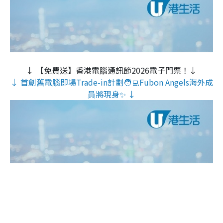
↓ 【免費送】香港電腦通訊節2026電子門票！↓
↓ 首創舊電腦即場Trade-in計劃🧑‍💻Fubon Angels海外成
員將現身✨ ↓