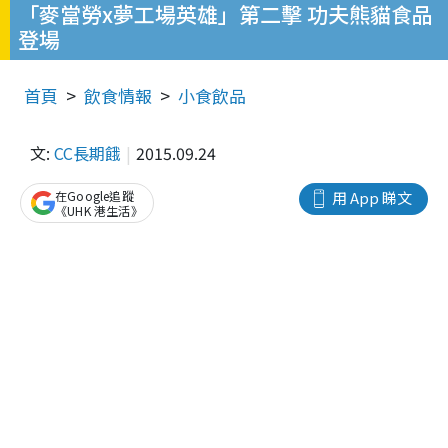
「麥當勞x夢工場英雄」第二擊 功夫熊貓食品
登場
首頁
飲食情報
小食飲品
文:
CC長期餓
2015.09.24
在Google追蹤
用 App 睇文
《UHK 港生活》