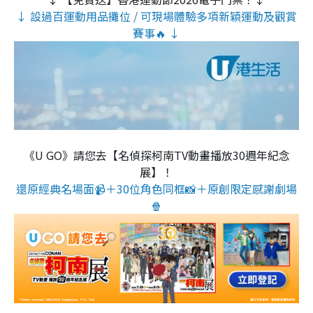
↓ 設過百運動用品攤位 / 可現場體驗多項新穎運動及觀賞
賽事🔥 ↓
《U GO》請您去【名偵探柯南TV動畫播放30週年紀念
展】！
還原經典名場面📹＋30位角色同框📸＋原創限定感謝劇場
🍿