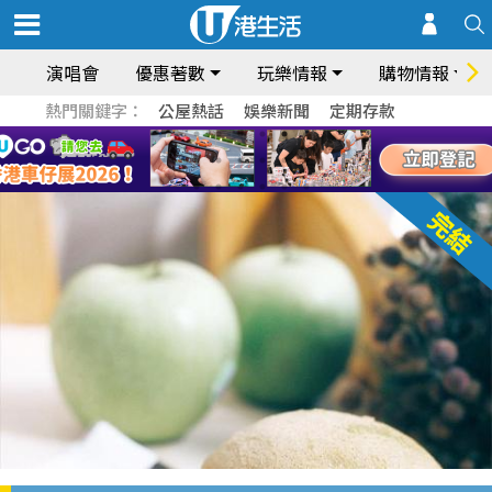
演唱會
優惠著數
玩樂情報
購物情報
熱門關鍵字：
公屋熱話
娛樂新聞
定期存款