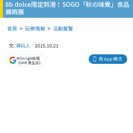
8b dolce限定到港！SOGO「秋の味覺」食品
展銷展
首頁
玩樂情報
活動展覽
文:
尋玩人
2015.10.21
在Google追蹤
用 App 睇文
《UHK 港生活》