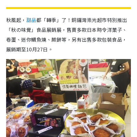
秋風起，
甜品
都「轉季」了！銅鑼灣祟光超市特別推出
「秋の味覺」食品展銷展，售賣多款日本時令洋菓子、
卷蛋、迷你鯛魚燒、蕨餅等，另有出售多款包裝食品，
展銷期至10月27日。