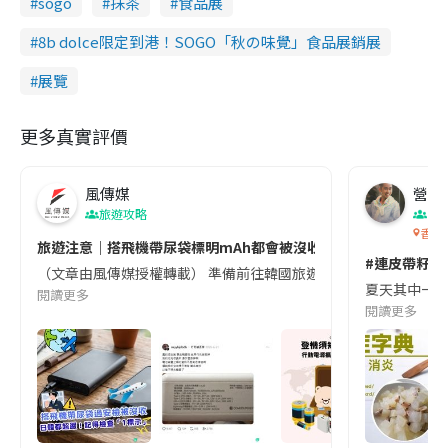
sogo
抹茶
食品展
8b dolce限定到港！SOGO「秋の味覺」食品展銷展
展覽
更多真實評價
風傳媒
營養教
旅遊攻略
生
香港
旅遊注意｜搭飛機帶尿袋標明mAh都會被沒收😱出發前切記檢查「1
#連皮帶籽都
（文章由風傳媒授權轉載） 準備前往韓國旅遊的民眾，近期要特別留
夏天其中一種時
閱讀更多
閱讀更多