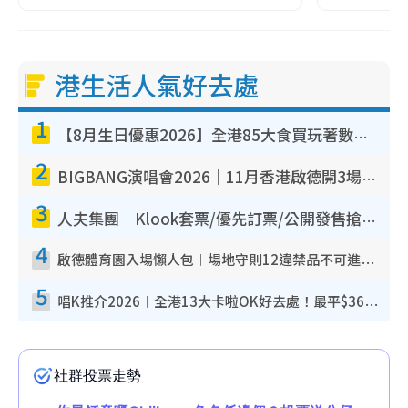
港生活人氣好去處
1
【8月生日優惠2026】全港85大食買玩著數攻略 自助餐/火鍋放題同行免費＋誠品/DONKI送現金券
2
BIGBANG演唱會2026｜11月香港啟德開3場！實名制VIP申請、優先購票攻略
3
人夫集團｜Klook套票/優先訂票/公開發售搶飛攻略！附票價.購票連結.場地座位表
4
啟德體育園入場懶人包︱場地守則12違禁品不可進場准帶細水樽但全場禁樽蓋！應援牌有限制！
5
唱K推介2026︱全港13大卡啦OK好去處！最平$36起 日文K都有！(附地址+收費詳情)