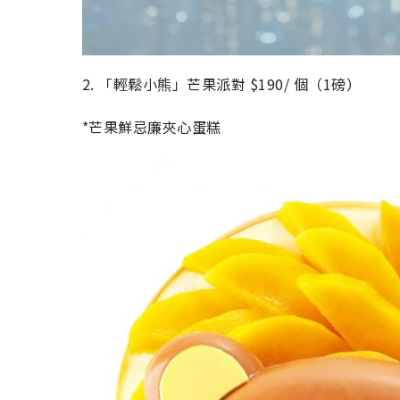
2. 「輕鬆小熊」芒果派對 $190/ 個（1磅）
*芒果鮮忌廉夾心蛋糕