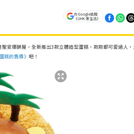
在Google追蹤
《UHK 港生活》
達聖安娜餅屋，全新推出3款立體造型蛋糕，款款都可愛過人，
蛋糕的售價》
吧！