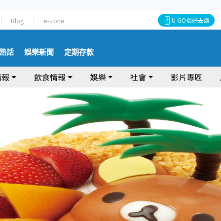
Blog
e-zone
U GO搵好去處
熱話
娛樂新聞
定期存款
情報
飲食情報
娛樂
社會
影片專區