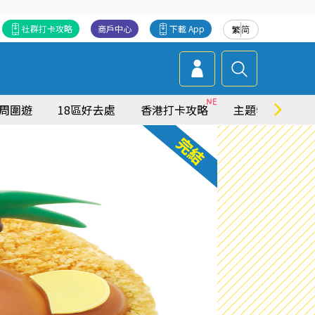
社群打卡攻略
商戶中心
下載 App
繁
简
周圍遊
18區好去處
香港打卡攻略
主題特集