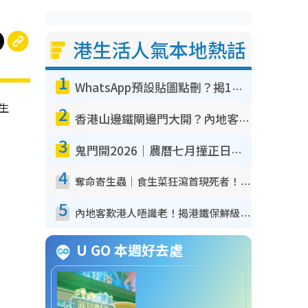
港生活人氣本地熱話
1
WhatsApp預設貼圖點刪？揭1招「反向操作」還原簡潔介面 附3步實測教學
生
2
香港山邊鐵閘邊門大開？內地客困惑意義何在！網民神回覆：呢種叫法理性防禦
3
鬼門開2026｜農曆七月撞正日全食特別邪？專家警告切忌做一事！揭4大禁忌+2招保平安
4
奪命寄生蟲｜食生菜狂瀉首現死者！疫潮惡化錄1.8萬宗病例 揭洗菜3大謬誤
5
內地客歎港人唔識老！揭港鐵保鮮級冷氣 港人求放過：咪投訴
U GO 本週好去處