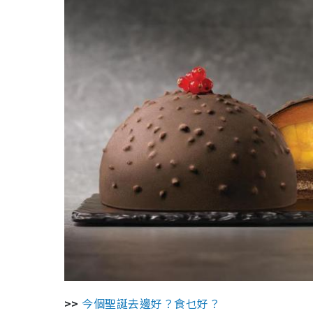
>>
今個聖誕去邊好？食乜好？