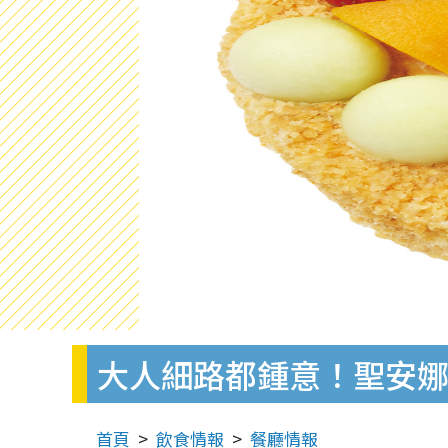
大人細路都鍾意！聖安娜
首頁
飲食情報
餐廳情報