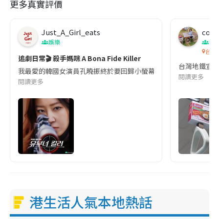
更多真實評價
Just_A_Girl_eats
co c
娛樂
吹
台灣
追劇日常🎬 殺手媽咪 A Bona Fide Killer
台灣地鐵宣
我最愛的韓國女演員孔曉振終於要回歸小螢幕啦!這次的劇本改編自同名
閱讀更多
閱讀更多
港生活人氣本地熱話