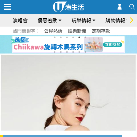
演唱會
優惠著數
玩樂情報
購物情報
熱門關鍵字：
公屋熱話
娛樂新聞
定期存款