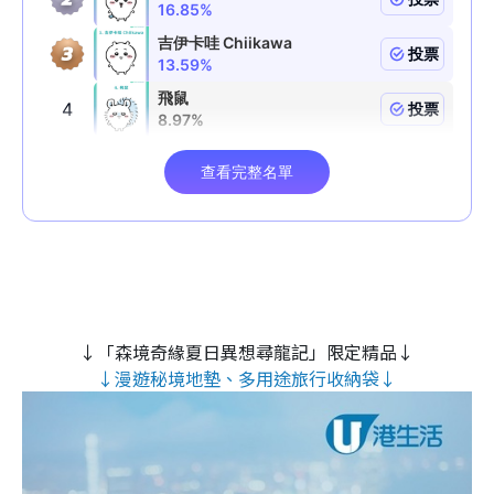
↓「森境奇緣夏日異想尋龍記」限定精品↓
↓漫遊秘境地墊、多用途旅行收納袋↓