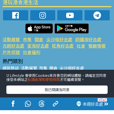
港玩港食港生活
活動展覽
市集
開倉
尖沙咀好去處
銅鑼灣好去處
元朗好去處
荃灣好去處
旺角好去處
社會
餐廳情報
戶外郊遊
社會福利
熱門類別
網民熱話
活動展覽
市集
開倉
尖沙咀好去處
銅鑼灣好去處
元朗好去處
荃灣好去處
旺角好去處
社會
U Lifestyle 會使用Cookies來改善您的網站體驗，請確定您同意
接受本網站之
私隱政策和使用條款
才可繼續瀏覽。
餐廳情報
戶外郊遊
熱門標籤
我已閱讀及同意
#UGO搵好去處
#人氣活動推介
#美食社群熱話
#親子玩樂好去處
#ULifestyle應用程式
#限時搶
本週好去處
#UJetso禮物放送
#ULifestyle商戶中心
#著數
#網絡熱話