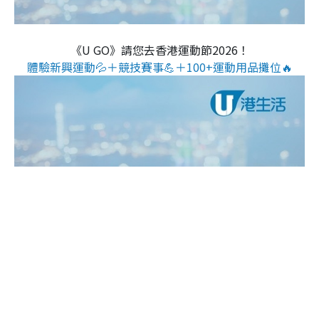
《U GO》請您去香港運動節2026！
體驗新興運動💦＋競技賽事💪＋100+運動用品攤位🔥