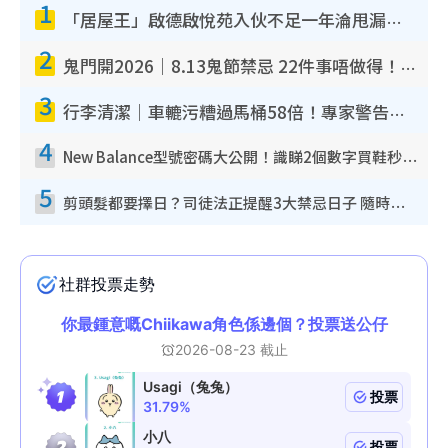
1
「居屋王」啟德啟悅苑入伙不足一年淪甩漏之王！插頭噴火花致大停電 多戶業主全屋家電報銷
2
鬼門開2026｜8.13鬼節禁忌 22件事唔做得！燒肉、刺身要少食？半夜勿吹口哨/打呢個電話
3
行李清潔｜車轆污糟過馬桶58倍！專家警告忌用酒精抹 教1招免污手除菌
4
New Balance型號密碼大公開！識睇2個數字買鞋秒知功能免中伏 附5大熱門鞋款
5
剪頭髮都要擇日？司徒法正提醒3大禁忌日子 隨時剪走財運！呢日剪髮恐「剪壽命」？