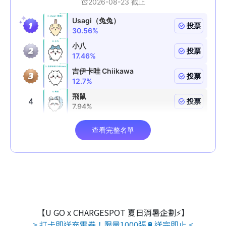
【U GO x CHARGESPOT 夏日消暑企劃⚡】
> 打卡即送充電券！限量1000張🔋送完即止 <