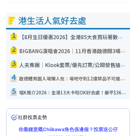
港生活人氣好去處
1
【8月生日優惠2026】全港85大食買玩著數攻略 自助餐/火鍋放題同行免費＋誠品/DONKI送現金券
2
BIGBANG演唱會2026｜11月香港啟德開3場！實名制VIP申請、優先購票攻略
3
人夫集團｜Klook套票/優先訂票/公開發售搶飛攻略！附票價.購票連結.場地座位表
4
啟德體育園入場懶人包︱場地守則12違禁品不可進場准帶細水樽但全場禁樽蓋！應援牌有限制！
5
唱K推介2026︱全港13大卡啦OK好去處！最平$36起 日文K都有！(附地址+收費詳情)