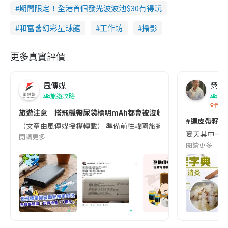
期間限定！全港首個發光波波池$30有得玩
和富薈幻彩星球館
工作坊
攝影
更多真實評價
風傳媒
營養教
旅遊攻略
生
香港
旅遊注意｜搭飛機帶尿袋標明mAh都會被沒收😱出發前切記檢查「1
#連皮帶籽都
（文章由風傳媒授權轉載） 準備前往韓國旅遊的民眾，近期要特別留
夏天其中一種時
閱讀更多
閱讀更多