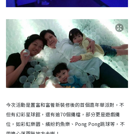
今次活動是置富和富薈新裝修後的首個嘉年華派對，不
但有幻彩星球館，還有逾70個攤檔，部分更是遊戲攤
位，如彩虹樂園、繽紛釣魚樂、Pong Pong跳球等，不
用擔心落雨無地方去喇！