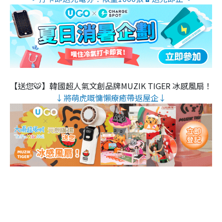
【送您🐯】韓國超人氣文創品牌MUZIK TIGER 冰感風扇！
↓將萌虎嘅慵懶療癒帶返屋企↓