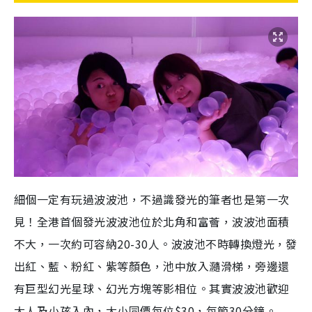
細個一定有玩過波波池，不過識發光的筆者也是第一次
見！全港首個發光波波池位於北角和富薈，波波池面積
不大，一次約可容納20-30人。波波池不時轉換燈光，發
出紅、藍、粉紅、紫等顏色，池中放入瀡滑梯，旁邊還
有巨型幻光星球、幻光方塊等影相位。其實波波池歡迎
大人及小孩入內，大小同價每位$30，每節30分鐘。