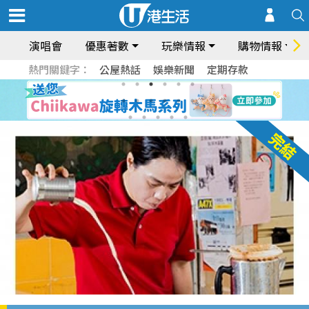
演唱會
優惠著數
玩樂情報
購物情報
熱門關鍵字：
公屋熱話
娛樂新聞
定期存款