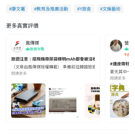
康文署
教育及推廣活動
Y旅舍
文娛藝術
更多真實評價
風傳媒
營養教
旅遊攻略
生
香港
旅遊注意｜搭飛機帶尿袋標明mAh都會被沒收😱出發前切記檢查「1
#連皮帶籽都
（文章由風傳媒授權轉載） 準備前往韓國旅遊的民眾，近期要特別留
夏天其中一種時
閱讀更多
閱讀更多