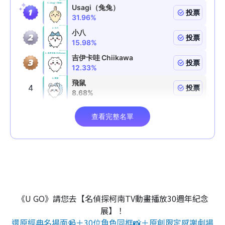
《U GO》請您去【名偵探柯南TV動畫播放30週年紀念
展】！
還原經典名場面📹＋30位角色同框📸＋原創限定感謝劇場