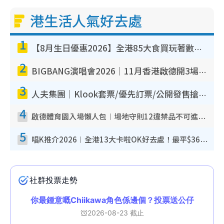
港生活人氣好去處
1
【8月生日優惠2026】全港85大食買玩著數攻略 自助餐/火鍋放題同行免費＋誠品/DONKI送現金券
2
BIGBANG演唱會2026｜11月香港啟德開3場！實名制VIP申請、優先購票攻略
3
人夫集團｜Klook套票/優先訂票/公開發售搶飛攻略！附票價.購票連結.場地座位表
4
啟德體育園入場懶人包︱場地守則12違禁品不可進場准帶細水樽但全場禁樽蓋！應援牌有限制！
5
唱K推介2026︱全港13大卡啦OK好去處！最平$36起 日文K都有！(附地址+收費詳情)