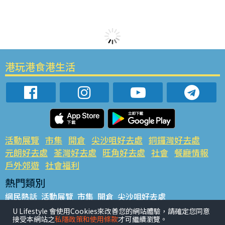
港玩港食港生活
活動展覽
市集
開倉
尖沙咀好去處
銅鑼灣好去處
元朗好去處
荃灣好去處
旺角好去處
社會
餐廳情報
戶外郊遊
社會福利
熱門類別
網民熱話
活動展覽
市集
開倉
尖沙咀好去處
銅鑼灣好去處
元朗好去處
荃灣好去處
旺角好去處
社會
U Lifestyle 會使用Cookies來改善您的網站體驗，請確定您同意
接受本網站之
私隱政策和使用條款
才可繼續瀏覽。
餐廳情報
戶外郊遊