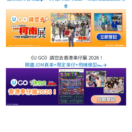
🍿
《U GO》請您去香港車仔展 2026！
睇盡JDM真車+限定車仔+飛機模型🏎️✈️