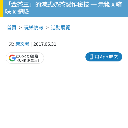
「金茶王」的港式奶茶製作秘技 ─ 示範 x 嚐
味 x 體驗
首頁
玩樂情報
活動展覽
文:
康文署
2017.05.31
在Google追蹤
用 App 睇文
《UHK 港生活》