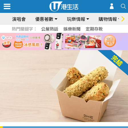
演唱會
優惠著數
玩樂情報
購物情報
熱門關鍵字：
公屋熱話
娛樂新聞
定期存款