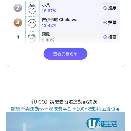
《U GO》請您去香港運動節2026！
體驗新興運動💦＋競技賽事💪＋100+運動用品攤位🔥