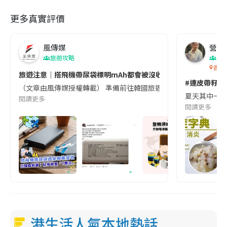
更多真實評價
風傳媒
營養教
旅遊攻略
生
香港
旅遊注意｜搭飛機帶尿袋標明mAh都會被沒收😱出發前切記檢查「1
#連皮帶籽都
（文章由風傳媒授權轉載） 準備前往韓國旅遊的民眾，近期要特別留
夏天其中一種時
閱讀更多
閱讀更多
港生活人氣本地熱話