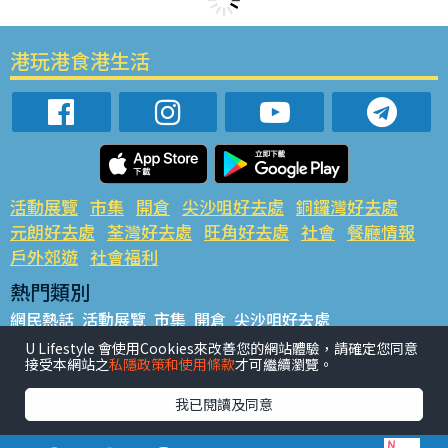
港玩港食港生活
活動展覽
市集
開倉
尖沙咀好去處
銅鑼灣好去處
元朗好去處
荃灣好去處
旺角好去處
社會
餐廳情報
戶外郊遊
社會福利
熱門類別
網民熱話
活動展覽
市集
開倉
尖沙咀好去處
銅鑼灣好去處
元朗好去處
荃灣好去處
旺角好去處
社會
U Lifestyle 會使用Cookies來改善您的網站體驗，請確定您同意
接受本網站之
私隱政策和使用條款
才可繼續瀏覽。
餐廳情報
戶外郊遊
熱門標籤
我已閱讀及同意
#UGO搵好去處
#人氣活動推介
#美食社群熱話