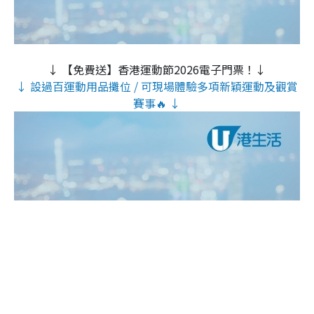
↓ 【免費送】香港運動節2026電子門票！↓
↓ 設過百運動用品攤位 / 可現場體驗多項新穎運動及觀賞
賽事🔥 ↓