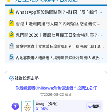
1
WhatsApp預設貼圖點刪？揭1招「反向操作」還原簡潔介面 附3步實測教學
2
香港山邊鐵閘邊門大開？內地客困惑意義何在！網民神回覆：呢種叫法理性防禦
3
鬼門開2026｜農曆七月撞正日全食特別邪？專家警告切忌做一事！揭4大禁忌+2招保平安
4
奪命寄生蟲｜食生菜狂瀉首現死者！疫潮惡化錄1.8萬宗病例 揭洗菜3大謬誤
5
內地客歎港人唔識老！揭港鐵保鮮級冷氣 港人求放過：咪投訴