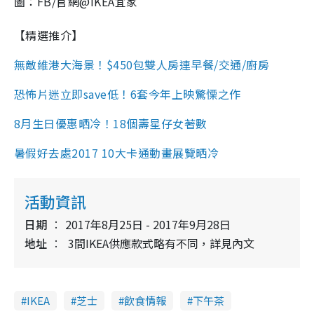
圖：FB/官網@IKEA宜家
【精選推介】
無敵維港大海景！$450包雙人房連早餐/交通/廚房
恐怖片迷立即save低！6套今年上映驚慄之作
8月生日優惠晒冷！18個壽星仔女著數
暑假好去處2017 10大卡通動畫展覽晒冷
活動資訊
日期
2017年8月25日 - 2017年9月28日
地址
3間IKEA供應款式略有不同，詳見內文
IKEA
芝士
飲食情報
下午茶