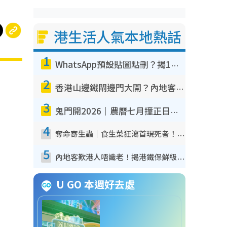
港生活人氣本地熱話
1
WhatsApp預設貼圖點刪？揭1招「反向操作」還原簡潔介面 附3步實測教學
2
香港山邊鐵閘邊門大開？內地客困惑意義何在！網民神回覆：呢種叫法理性防禦
3
鬼門開2026｜農曆七月撞正日全食特別邪？專家警告切忌做一事！揭4大禁忌+2招保平安
4
奪命寄生蟲｜食生菜狂瀉首現死者！疫潮惡化錄1.8萬宗病例 揭洗菜3大謬誤
5
內地客歎港人唔識老！揭港鐵保鮮級冷氣 港人求放過：咪投訴
U GO 本週好去處