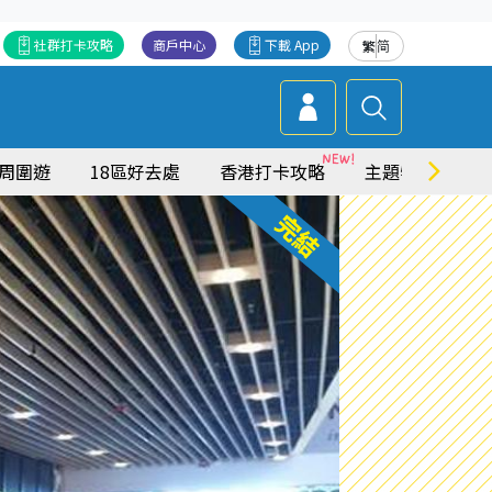
社群打卡攻略
商戶中心
下載 App
繁
简
周圍遊
18區好去處
香港打卡攻略
主題特集