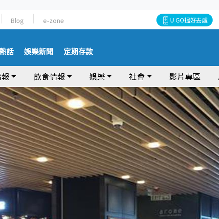
Blog
e-zone
U GO搵好去處
熱話
娛樂新聞
定期存款
情報
飲食情報
娛樂
社會
影片專區