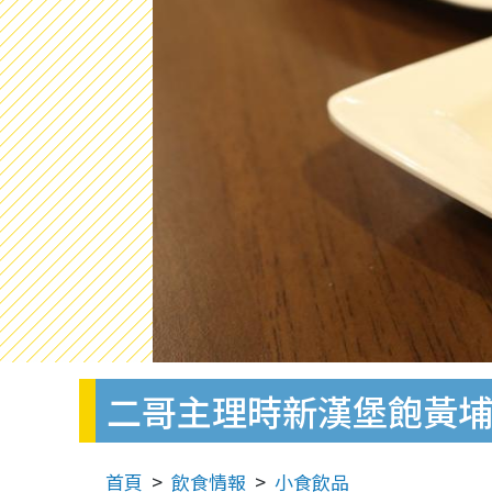
二哥主理時新漢堡飽黃埔
首頁
飲食情報
小食飲品