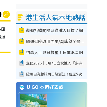
港生活人氣本地熱話
1
各開
裝修拆鐵閘隨時變賊人目標？網民揭2大關鍵用途：裝新式等於白裝？附新舊鐵閘分別
超過
2
網傳公院改用內地/副廠藥？醫生拆解正副廠分別 揭4類人換藥隨時出事
3
怕蟲人士夏日救星！日本3COINS爆紅驅蟲神器$45起 1招「全程免觸碰」輕鬆搞定小強
4
立秋2026｜8月7日立秋進入「多事之秋」 3件事唔做得！專家教6招開運 清枱頭／銀包納氣接好運
5
颱風白海豚料周日襲浙江！經歷5次「眼牆置換」極罕見 成登陸內地最長途颱風
U GO 本週好去處