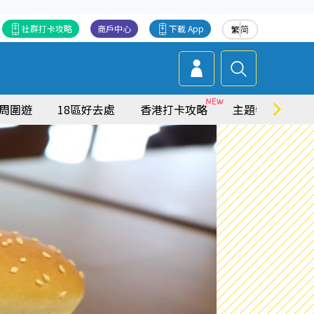
社群打卡攻略
商戶中心
下載 App
繁
简
周圍遊
18區好去處
香港打卡攻略
主題特集