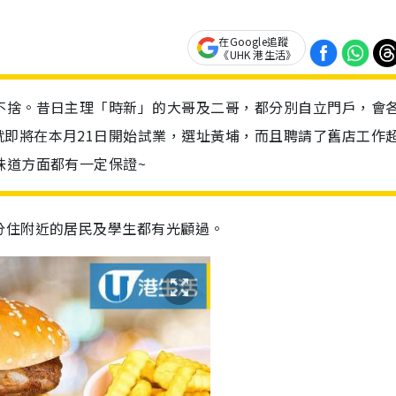
在Google追蹤
《UHK 港生活》
不捨。昔日主理「時新」的大哥及二哥，都分別自立門戶，會
即將在本月21日開始試業，選址黃埔，而且聘請了舊店工作
味道方面都有一定保證~
分住附近的居民及學生都有光顧過。