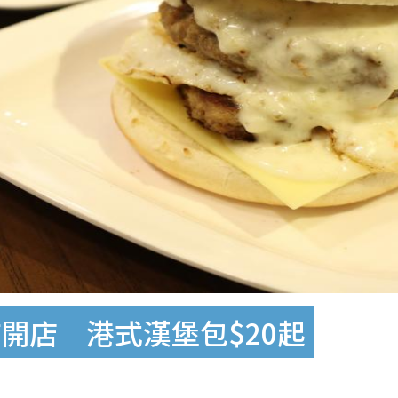
開店 港式漢堡包$20起