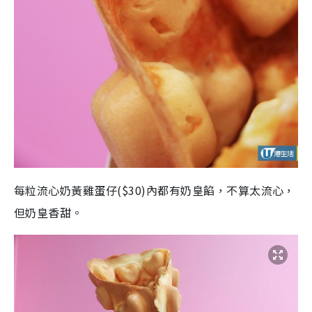
每粒流心奶黃雞蛋仔
($30)
內都有奶皇餡，不算太流心，
但奶皇香甜。