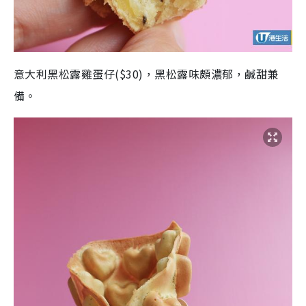
意大利黑松露雞蛋仔
($30)
，黑松露味頗濃郁，鹹甜兼
備。