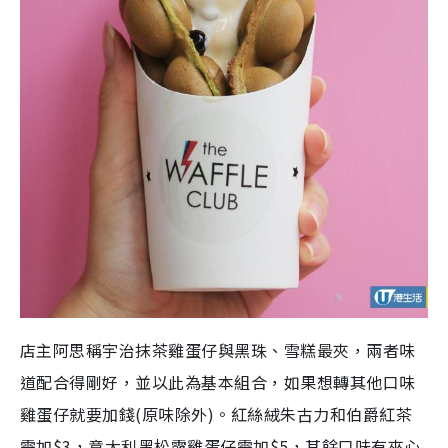
店主阿思稱宇治抹茶雞蛋仔與黑珠、雪糕最夾，兩者味
道配合得剛好，並以此為基本組合，如果想轉其他口味
雞蛋仔就要加錢(原味除外)。紅絲絨朱古力和伯爵紅茶
需加$3，意大利黑松露雞蛋仔需加$5，其餘口味有夾心