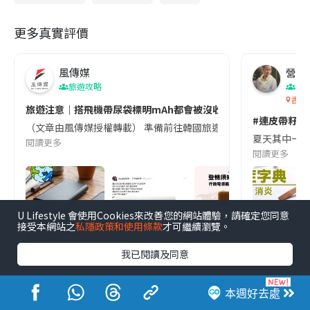
更多真實評價
風傳媒
營養教
旅遊攻略
生
香港
旅遊注意｜搭飛機帶尿袋標明mAh都會被沒收😱出發前切記檢查「1
#連皮帶籽都
（文章由風傳媒授權轉載） 準備前往韓國旅遊的民眾，近期要特別留
夏天其中一種時
閱讀更多
閱讀更多
U Lifestyle 會使用Cookies來改善您的網站體驗，請確定您同意
接受本網站之
私隱政策和使用條款
才可繼續瀏覽。
我已閱讀及同意
本週好去處