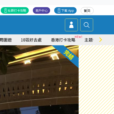
社群打卡攻略
商戶中心
下載 App
繁
简
周圍遊
18區好去處
香港打卡攻略
主題特集