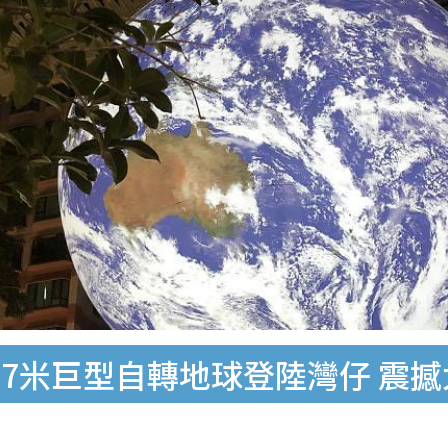
7米巨型自轉地球登陸灣仔 震