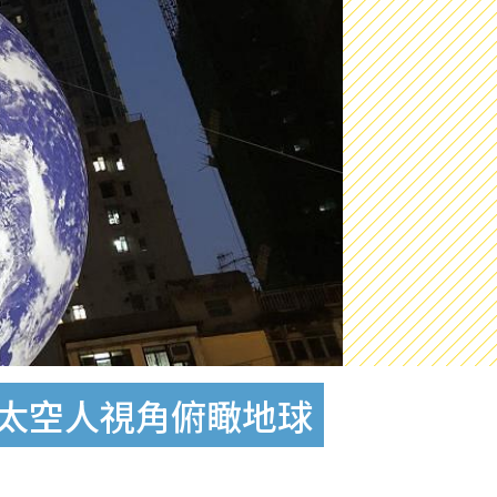
撼太空人視角俯瞰地球