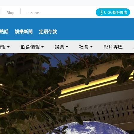
Blog
e-zone
U GO搵好去處
熱話
娛樂新聞
定期存款
情報
飲食情報
娛樂
社會
影片專區