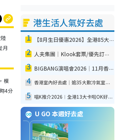
港生活人氣好去處
1
登陸
【8月生日優惠2026】全港85大食買玩著數攻略 自助餐/火鍋放題同行免費＋誠品/DONKI送現金券
從月
2
人夫集團｜Klook套票/優先訂票/公開發售搶飛攻略！附票價.購票連結.場地座位表
3
BIGBANG演唱會2026｜11月香港啟德開3場！實名制VIP申請、優先購票攻略
4
，模
香港室內好去處｜逾35大歎冷氣室內好去處推介 室內活動免費避雨無懼落雨
時4分
5
唱K推介2026︱全港13大卡啦OK好去處！最平$36起 日文K都有！(附地址+收費詳情)
U GO 本週好去處