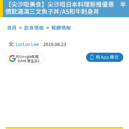
【尖沙咀美食】尖沙咀日本料理新推優惠 半
價歎滿瀉三文魚子丼/A5和牛刺身丼
首頁
飲食情報
餐廳情報
文:
LorLor Lee
2019.08.23
在Google追蹤
用 App 睇文
《UHK 港生活》