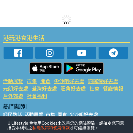
港玩港食港生活
活動展覽
市集
開倉
尖沙咀好去處
銅鑼灣好去處
元朗好去處
荃灣好去處
旺角好去處
社會
餐廳情報
戶外郊遊
社會福利
熱門類別
網民熱話
活動展覽
市集
開倉
尖沙咀好去處
銅鑼灣好去處
元朗好去處
荃灣好去處
旺角好去處
社會
U Lifestyle 會使用Cookies來改善您的網站體驗，請確定您同意
接受本網站之
私隱政策和使用條款
才可繼續瀏覽。
餐廳情報
戶外郊遊