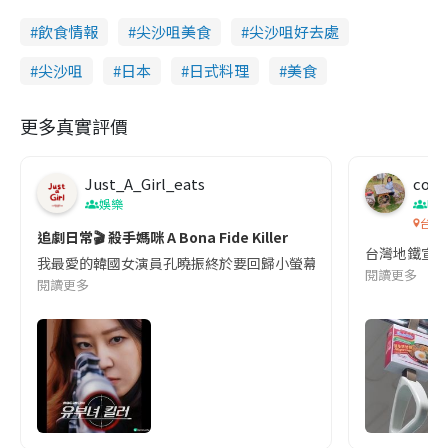
飲食情報
尖沙咀美食
尖沙咀好去處
尖沙咀
日本
日式料理
美食
更多真實評價
Just_A_Girl_eats
co c
娛樂
吹
台灣
追劇日常🎬 殺手媽咪 A Bona Fide Killer
台灣地鐵宣
我最愛的韓國女演員孔曉振終於要回歸小螢幕啦!這次的劇本改編自同名
閱讀更多
閱讀更多