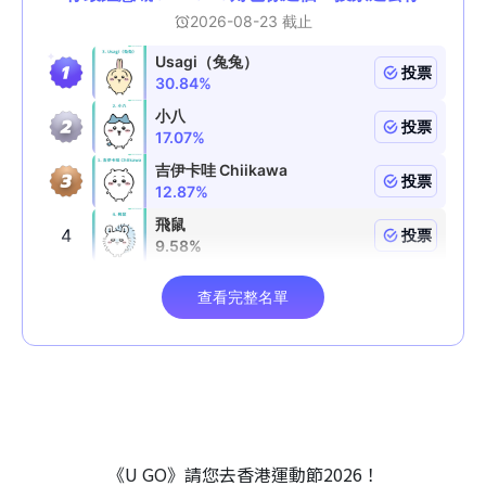
《U GO》請您去香港運動節2026！