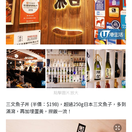
點擊圖片放大
三文魚子丼 (半價：$198)，超過250g日本三文魚子，多到
滿瀉，再加埋蛋黃，撈飯一流！