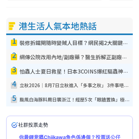
港生活人氣本地熱話
1
裝修拆鐵閘隨時變賊人目標？網民揭2大關鍵用途：裝新式等於白裝？附新舊鐵閘分別
2
網傳公院改用內地/副廠藥？醫生拆解正副廠分別 揭4類人換藥隨時出事
3
怕蟲人士夏日救星！日本3COINS爆紅驅蟲神器$45起 1招「全程免觸碰」輕鬆搞定小強
4
立秋2026｜8月7日立秋進入「多事之秋」 3件事唔做得！專家教6招開運 清枱頭／銀包納氣接好運
5
颱風白海豚料周日襲浙江！經歷5次「眼牆置換」極罕見 成登陸內地最長途颱風