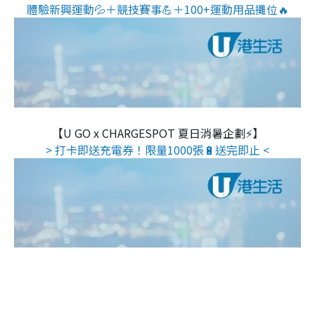
體驗新興運動💦＋競技賽事💪＋100+運動用品攤位🔥
【U GO x CHARGESPOT 夏日消暑企劃⚡】
> 打卡即送充電券！限量1000張🔋送完即止 <