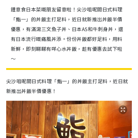
鍾意食日本菜嘅朋友留意啦！尖沙咀呢間日式料理
「鮨一」的丼飯主打足料，近日就新推出丼飯半價
優惠，有滿瀉三文魚子丼、日本A5和牛刺身丼，還
有日本流行嘅痛風丼添。份份丼飯都好足料，用料
新鮮，即刻睇睇有咩心水丼飯，趁有優惠去試下啦
～
尖沙咀呢間日式料理「鮨一」的丼飯主打足料，近日就
新推出丼飯半價優惠！