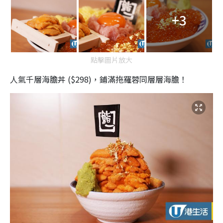
+3
點擊圖片放大
人氣千層海膽丼 ($298)，鋪滿拖羅蓉同層層海膽！