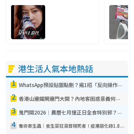
港生活人氣本地熱話
1
WhatsApp預設貼圖點刪？揭1招「反向操作」還原簡潔介面 附3步實測教學
2
香港山邊鐵閘邊門大開？內地客困惑意義何在！網民神回覆：呢種叫法理性防禦
3
鬼門開2026｜農曆七月撞正日全食特別邪？專家警告切忌做一事！揭4大禁忌+2招保平安
4
奪命寄生蟲｜食生菜狂瀉首現死者！疫潮惡化錄1.8萬宗病例 揭洗菜3大謬誤