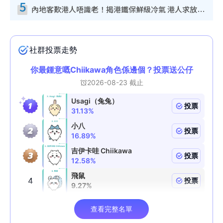
5
內地客歎港人唔識老！揭港鐵保鮮級冷氣 港人求放過：咪投訴