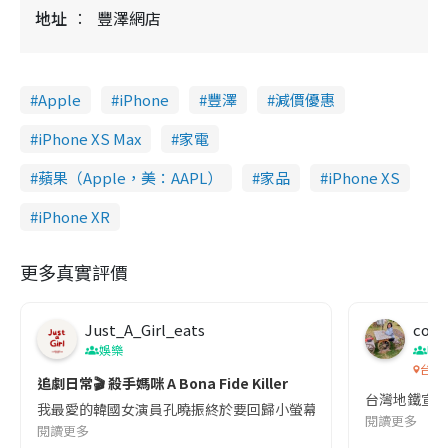
地址
豐澤網店
Apple
iPhone
豐澤
減價優惠
iPhone XS Max
家電
蘋果（Apple，美：AAPL）
家品
iPhone XS
iPhone XR
更多真實評價
Just_A_Girl_eats
co c
娛樂
吹
台灣
追劇日常🎬 殺手媽咪 A Bona Fide Killer
台灣地鐵宣
我最愛的韓國女演員孔曉振終於要回歸小螢幕啦!這次的劇本改編自同名
閱讀更多
閱讀更多