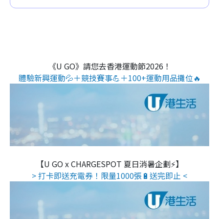
《U GO》請您去香港運動節2026！
體驗新興運動💦＋競技賽事💪＋100+運動用品攤位🔥
【U GO x CHARGESPOT 夏日消暑企劃⚡】
> 打卡即送充電券！限量1000張🔋送完即止 <