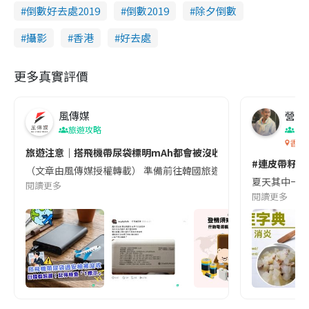
倒數好去處2019
倒數2019
除夕倒數
攝影
香港
好去處
更多真實評價
風傳媒
營養教
旅遊攻略
生
香港
旅遊注意｜搭飛機帶尿袋標明mAh都會被沒收😱出發前切記檢查「1
#連皮帶籽都
（文章由風傳媒授權轉載） 準備前往韓國旅遊的民眾，近期要特別留
夏天其中一種時
閱讀更多
閱讀更多