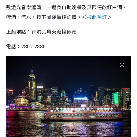
數燈光音樂滙演，一邊食自助晚餐及無限任飲紅白酒、
啤酒、汽水，按下圖睇價錢詳情。＜
按此預訂
＞
上船地點：香港北角東渡輪碼頭
電話：2802 2886