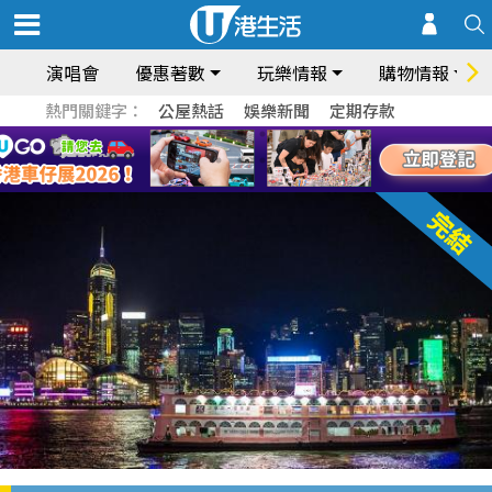
演唱會
優惠著數
玩樂情報
購物情報
熱門關鍵字：
公屋熱話
娛樂新聞
定期存款