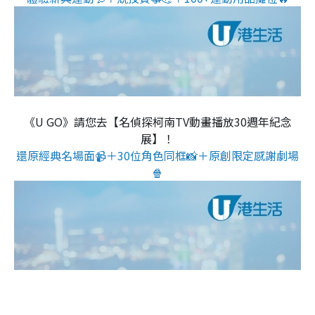
《U GO》請您去【名偵探柯南TV動畫播放30週年紀念
展】！
還原經典名場面📹＋30位角色同框📸＋原創限定感謝劇場
🍿