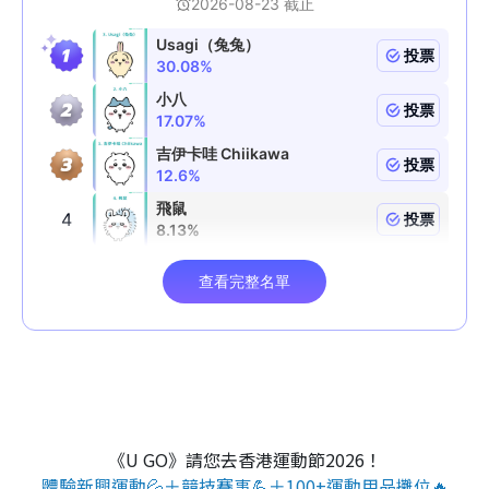
《U GO》請您去香港運動節2026！
體驗新興運動💦＋競技賽事💪＋100+運動用品攤位🔥