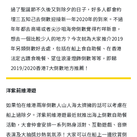
過了聖誕節不久後又到除夕的日子，好多人都會約
埋三五知己去倒數迎接新一年2020年的到來。不過
年年都去商場或者尖沙咀海旁倒數覺得冇咩新意，
想去一個比較少人的地方？今次就為大家推介2019
年另類倒數好去處，包括在船上食自助餐、在香港
法定古蹟食晚餐、望住浪漫燈飾倒數等等，即睇
2019/2020香港7大倒數地方推薦！
洋紫荊維港遊
如果怕在維港兩岸倒數人山人海太擠擁的話可以考慮在
船上過除夕。洋紫荊維港遊最近就推出海上倒數自助餐
活動，大會仲會安排一系列熱身派對、互動遊戲、音樂
表演及大抽獎炒熱氣氛添！大家可以在船上一邊欣賞倒