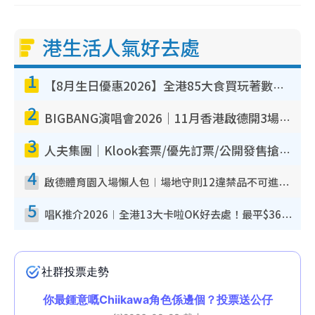
港生活人氣好去處
1
【8月生日優惠2026】全港85大食買玩著數攻略 自助餐/火鍋放題同行免費＋誠品/DONKI送現金券
2
BIGBANG演唱會2026｜11月香港啟德開3場！實名制VIP申請、優先購票攻略
3
人夫集團｜Klook套票/優先訂票/公開發售搶飛攻略！附票價.購票連結.場地座位表
4
啟德體育園入場懶人包︱場地守則12違禁品不可進場准帶細水樽但全場禁樽蓋！應援牌有限制！
5
唱K推介2026︱全港13大卡啦OK好去處！最平$36起 日文K都有！(附地址+收費詳情)