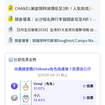
2
CHANEL美妝限時減價低至3折！人氣粉底/唇膏/精華液低至$275！COCO香水都有平
3
開倉優惠｜尖沙咀名牌行李箱開倉低至4折！一連5日 American Tourister/ace./Hallmark $200起！
4
【8月生日優惠2026】全港85大食買玩著數攻略 自助餐/火鍋放題同行免費＋誠品/DONKI送現金券
5
開倉優惠｜銅鑼灣時代廣場Doughnut/Campo Marzio開倉低至1折！背囊、書包、手袋劈價$200起