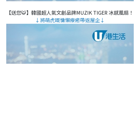
【送您🐯】韓國超人氣文創品牌MUZIK TIGER 冰感風扇！
↓將萌虎嘅慵懶療癒帶返屋企↓