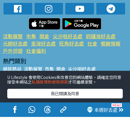
活動展覽
市集
開倉
尖沙咀好去處
銅鑼灣好去處
元朗好去處
荃灣好去處
旺角好去處
社會
餐廳情報
戶外郊遊
社會福利
熱門類別
網民熱話
活動展覽
市集
開倉
尖沙咀好去處
銅鑼灣好去處
元朗好去處
荃灣好去處
旺角好去處
社會
U Lifestyle 會使用Cookies來改善您的網站體驗，請確定您同意
接受本網站之
私隱政策和使用條款
才可繼續瀏覽。
餐廳情報
戶外郊遊
熱門標籤
我已閱讀及同意
#UGO搵好去處
#人氣活動推介
#美食社群熱話
#親子玩樂好去處
#ULifestyle應用程式
#限時搶
本週好去處
#UJetso禮物放送
#ULifestyle商戶中心
#著數
#網絡熱話
香港經濟日報版權所有©2026