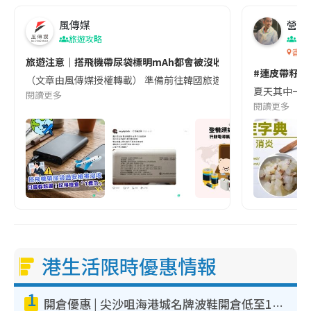
風傳媒
營養教
旅遊攻略
生
香港
旅遊注意｜搭飛機帶尿袋標明mAh都會被沒收😱出發前切記檢查「1
#連皮帶籽都
（文章由風傳媒授權轉載） 準備前往韓國旅遊的民眾，近期要特別留
夏天其中一種時
閱讀更多
閱讀更多
港生活限時優惠情報
1
開倉優惠 | 尖沙咀海港城名牌波鞋開倉低至1折！On鞋$899起／Joy&Peace鞋履$98起