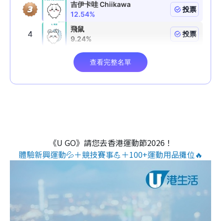
《U GO》請您去香港運動節2026！
體驗新興運動💦＋競技賽事💪＋100+運動用品攤位🔥