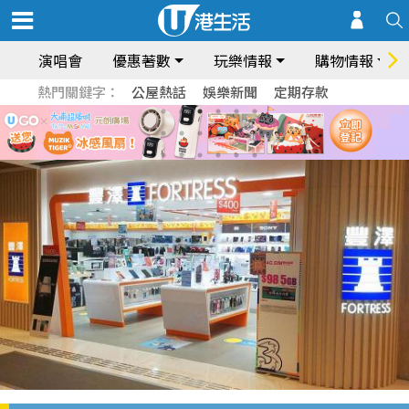
演唱會
優惠著數
玩樂情報
購物情報
熱門關鍵字：
公屋熱話
娛樂新聞
定期存款