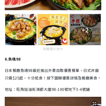
+2
點擊圖片放大
6.魚魂98
日本餐廳魚魂98最近推出外賣自取優惠餐單，日式
丼飯
只需$25起，十分抵食！按下圖睇優惠詳情及餐廳美食。
地址：
旺角豉油街鴻都大廈98-100號地下3-4號舖