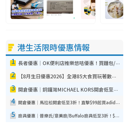
港生活限時優惠情報
1
長者優惠｜OK便利店推樂悠咭優惠！買麵包/牛奶/保健品拍卡即減
2
【8月生日優惠2026】全港85大食買玩著數攻略 自助餐/火鍋放題同行免費＋誠品/DONKI送現金券
3
開倉優惠｜銅鑼灣MICHAEL KORS開倉低至17折！直擊$500起買手袋/銀包/鞋款 必買經典Jet Set系列
4
開倉優惠｜馬拉松開倉低至3折！直擊$99起買adidas／New Balance／Puma鞋款 STANLEY保溫杯劈價至$119起
5
廚具優惠｜普樂氏/意美廚/Buffalo廚具低至3折！$89起買煎鍋／炒鑊／個人鍋 同場小家電激減至$99起