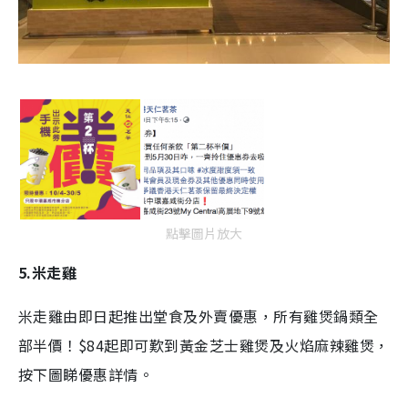
點擊圖片放大
5.米走雞
米走雞由即日起推出堂食及外賣優惠，所有雞煲鍋類全
部半價！$84起即可歎到黃金芝士雞煲及火焰麻辣雞煲，
按下圖睇優惠詳情。