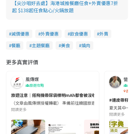
【尖沙咀好去處】海港城推餐廳任食+外賣優惠7折
起 $138起任食點心/火鍋放題
減價優惠
外賣優惠
飲食優惠
外賣
餐廳
主題餐廳
美食
燒肉
更多真實評價
風傳媒
營養教
旅遊攻略
生
香港
旅遊注意｜搭飛機帶尿袋標明mAh都會被沒收😱出發前切記檢查「1
#連皮帶籽都
（文章由風傳媒授權轉載） 準備前往韓國旅遊的民眾，近期要特別留
夏天其中一種時
閱讀更多
閱讀更多