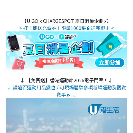
【U GO x CHARGESPOT 夏日消暑企劃⚡】
> 打卡即送充電券！限量1000張🔋送完即止 <
↓ 【免費送】香港運動節2026電子門票！↓
↓ 設過百運動用品攤位 / 可現場體驗多項新穎運動及觀賞
賽事🔥 ↓