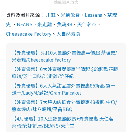
點擊圖片放大
資料及圖片來源：
川莊
、
光榮飲食
、
Lassana
、
茶理
史
、
BEANS
、
米走雞
、
魚魂98
、
天仁茗茶
、
Cheesecake Factory
、
大自然素食
【外賣優惠】5月10大餐廳外賣優惠半價起 茶理史/
米走雞/Cheesecake Factory
【外賣優惠】6大外賣雞煲優惠半價起 $68起歎花膠
麻辣/芝士口味/米走雞/銓仔記
【外賣優惠】6大人氣甜品店外賣優惠85折起 買一
送一/LadyM/滿記/GramPancakes
【外賣優惠】7大燒肉店抵食外賣優惠48折起 牛角/
熊本燒肉/炑八韓烤/平昌BBQ
【4月優惠】10大連鎖餐廳飲食+外賣優惠 天仁茗
茶/聖安娜餅屋/BEANS/東海堂