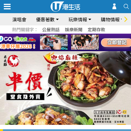
演唱會
優惠著數
玩樂情報
購物情報
熱門關鍵字：
公屋熱話
娛樂新聞
定期存款