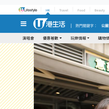
HK
Travel
Food
Beauty
熱門關鍵字：
公屋
演唱會
優惠著數
玩樂情報
購物