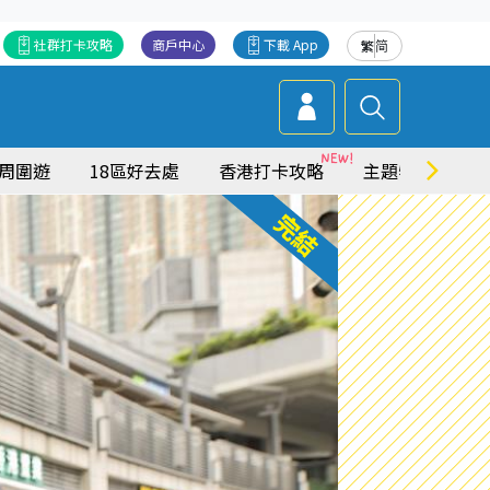
社群打卡攻略
商戶中心
下載 App
繁
简
周圍遊
18區好去處
香港打卡攻略
主題特集