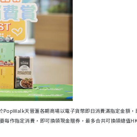
1日，於PopWalk天晉滙各期商場以電子貨幣即日消費滿指定金額
賞，只要每作指定消費，即可換領現金贈券，最多合共可換領總值HK$