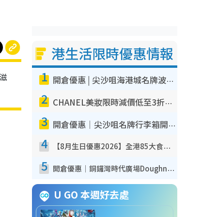
港生活限時優惠情報
1
費滋
開倉優惠 | 尖沙咀海港城名牌波鞋開倉低至1折！On鞋$899起／Joy&Peace鞋履$98起
2
CHANEL美妝限時減價低至3折！人氣粉底/唇膏/精華液低至$275！COCO香水都有平
3
開倉優惠｜尖沙咀名牌行李箱開倉低至4折！一連5日 American Tourister/ace./Hallmark $200起！
4
【8月生日優惠2026】全港85大食買玩著數攻略 自助餐/火鍋放題同行免費＋誠品/DONKI送現金券
5
開倉優惠｜銅鑼灣時代廣場Doughnut/Campo Marzio開倉低至1折！背囊、書包、手袋劈價$200起
U GO 本週好去處