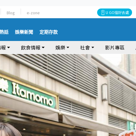
Blog
e-zone
U GO搵好去處
熱話
娛樂新聞
定期存款
情報
飲食情報
娛樂
社會
影片專區