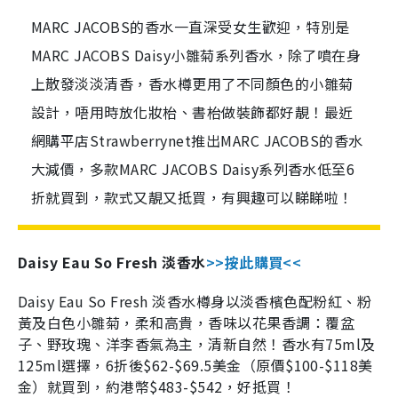
MARC JACOBS的香水一直深受女生歡迎，特別是
MARC JACOBS Daisy小雛菊系列香水，除了噴在身
上散發淡淡清香，香水樽更用了不同顏色的小雛菊
設計，唔用時放化妝枱、書枱做裝飾都好靚！最近
網購平店Strawberrynet推出MARC JACOBS的香水
大減價，多款MARC JACOBS Daisy系列香水低至6
折就買到，款式又靚又抵買，有興趣可以睇睇啦！
Daisy Eau So Fresh
淡香水
>>
按此購買
<<
Daisy Eau So Fresh
淡香水樽身以淡香檳色配粉紅、粉
黃及白色小雛菊，柔和高貴，香味以花果香調：覆盆
子、野玫瑰、洋李香氣為主，清新自然！香水有
75ml
及
125ml
選擇，
6
折後
$62-$69.5
美金（原價
$100-$118
美
金）就買到，約港幣
$483-$542
，好抵買！