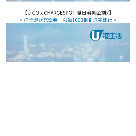
【U GO x CHARGESPOT 夏日消暑企劃⚡】
> 打卡即送充電券！限量1000張🔋送完即止 <