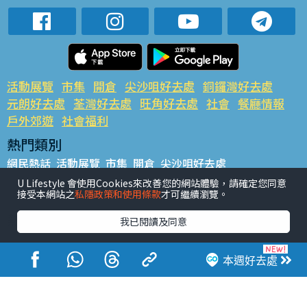
活動展覽
市集
開倉
尖沙咀好去處
銅鑼灣好去處
元朗好去處
荃灣好去處
旺角好去處
社會
餐廳情報
戶外郊遊
社會福利
熱門類別
網民熱話
活動展覽
市集
開倉
尖沙咀好去處
銅鑼灣好去處
元朗好去處
荃灣好去處
旺角好去處
社會
U Lifestyle 會使用Cookies來改善您的網站體驗，請確定您同意
接受本網站之
私隱政策和使用條款
才可繼續瀏覽。
餐廳情報
戶外郊遊
熱門標籤
我已閱讀及同意
#UGO搵好去處
#人氣活動推介
#美食社群熱話
#親子玩樂好去處
#ULifestyle應用程式
#限時搶
本週好去處
#UJetso禮物放送
#ULifestyle商戶中心
#著數
#網絡熱話
香港經濟日報版權所有©2026