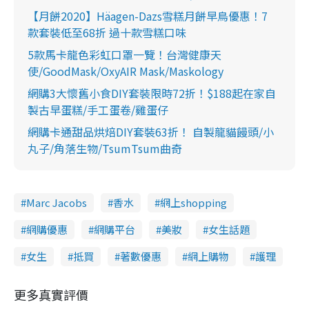
【月餅2020】Häagen-Dazs雪糕月餅早鳥優惠！7
款套裝低至68折 過十款雪糕口味
5款馬卡龍色彩虹口罩一覽！台灣健康天
使/GoodMask/OxyAIR Mask/Maskology
網購3大懷舊小食DIY套裝限時72折！$188起在家自
製古早蛋糕/手工蛋卷/雞蛋仔
網購卡通甜品烘焙DIY套裝63折！ 自製龍貓饅頭/小
丸子/角落生物/TsumTsum曲奇
Marc Jacobs
香水
網上shopping
網購優惠
網購平台
美妝
女生話題
女生
抵買
著數優惠
網上購物
護理
更多真實評價