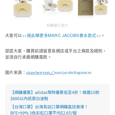
點擊圖片放大
>>
MARC JACOBS
<<
大家可以
按此睇更多
香水款式
。
提提大家，購買前請留意各網店或平台之條款及細則，
並須自行承擔網購風險。
圖片來源：
strawberrynet
／
marcjacobsfragrances
【網購優惠】adidas限時優惠低至4折！精選10款
$600以內抵買白波鞋
【台灣口罩】台灣易廷口罩網購直送香港！
BFE>99% 3色彩虹口罩平均$2.65/個