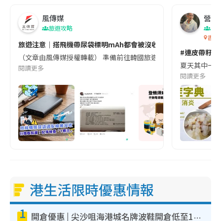
風傳媒
營養教
旅遊攻略
生
香港
旅遊注意｜搭飛機帶尿袋標明mAh都會被沒收😱出發前切記檢查「1
#連皮帶籽都
（文章由風傳媒授權轉載） 準備前往韓國旅遊的民眾，近期要特別留
夏天其中一種時
閱讀更多
閱讀更多
港生活限時優惠情報
1
開倉優惠 | 尖沙咀海港城名牌波鞋開倉低至1折！On鞋$899起／Joy&Peace鞋履$98起