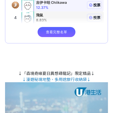
↓「森境奇緣夏日異想尋龍記」限定精品↓
↓漫遊秘境地墊、多用途旅行收納袋↓