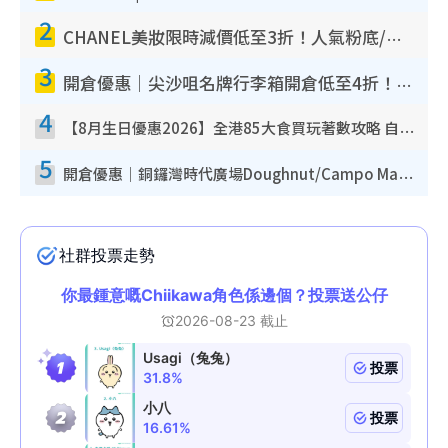
2
CHANEL美妝限時減價低至3折！人氣粉底/唇膏/精華液低至$275！COCO香水都有平
3
開倉優惠｜尖沙咀名牌行李箱開倉低至4折！一連5日 American Tourister/ace./Hallmark $200起！
4
【8月生日優惠2026】全港85大食買玩著數攻略 自助餐/火鍋放題同行免費＋誠品/DONKI送現金券
5
開倉優惠｜銅鑼灣時代廣場Doughnut/Campo Marzio開倉低至1折！背囊、書包、手袋劈價$200起