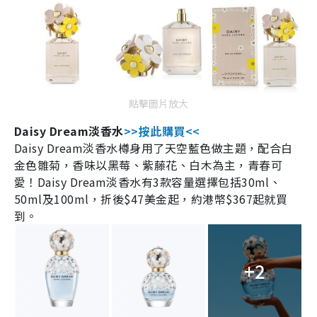
點擊圖片放大
Daisy Dream
淡香水
>>
按此購買
<<
Daisy Dream
淡香水樽身用了天空藍色做主題，配合白
金色雛菊，香味以黑莓、紫藤花、白木為主，青春可
愛！
Daisy Dream
淡香水有
3
款容量選擇包括
30ml
、
50ml
及
100ml
，折後
$47
美金起，約港幣
$367
起就買
到。
+2