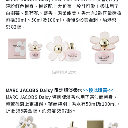
淡粉紅色樽身，樽蓋配上大雛菊，設計可愛！香味用了
白樹莓、雛菊花、麝香，溫柔甜美。香水有
3
款容量選擇
包括
30ml
、
50ml
及
100ml
，折後
$49
美金起，約港幣
$382
起。
點擊圖片放大
MARC JACOBS Daisy
限定版淡香水
>>
按此購買
<<
MARC JACOBS Daisy
特別版淡香水用了磨沙面樽身，
樽蓋雛菊上更鑲鑽，華麗特別！香水有
50ml
及
100ml
，
折後
$65
美金起，約港幣
$507
起。