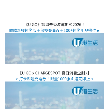
《U GO》請您去香港運動節2026！
體驗新興運動💦＋競技賽事💪＋100+運動用品攤位🔥
【U GO x CHARGESPOT 夏日消暑企劃⚡】
> 打卡即送充電券！限量1000張🔋送完即止 <