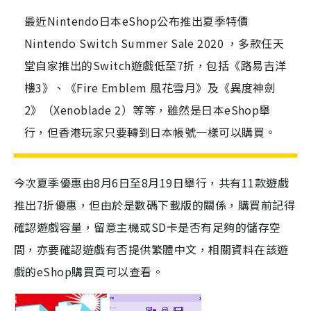
最近Nintendo日本eShop公布推出夏季特價
Nintendo Switch Summer Sale 2020 ，多款任天
堂自家推出的Switch遊戲低至7折，包括《路易吉洋
樓3》、《Fire Emblem 風花雪月》及《異度神劍
2》（Xenoblade 2）等等，雖然是日本eShop舉
行，但香港玩家只要轉到日本帳號一樣可以購買。
今次夏季優惠由
8
月
6
日至
8
月
19
日舉行，共有
11
款遊戲
推出
7
折優惠，但由於是數碼下載版的關係，購買前記得
確認遊戲容量，留意主機或
SD
卡是否有足夠的儲存空
間，亦要確認遊戲有否提供繁體中文，相關資料在該遊
戲的
eShop
購買頁可以查看。