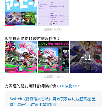
點擊圖片放大
即刻按圖睇睇
11
款遊戲及售價：
+11
點擊圖片放大
有興趣的朋友可到官網睇詳情，
>>按此<<
。
Switch《健身環大冒險》再有玩家成功減肥實證 堅
持半年玩1小時練出緊實腹肌