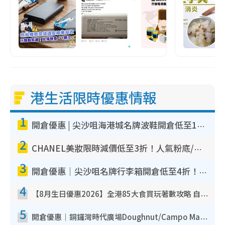
港生活限時優惠情報
1
開倉優惠 | 尖沙咀海港城名牌波鞋開倉低至1折！On鞋$899起／Joy&Peace鞋履$98起
2
CHANEL美妝限時減價低至3折！人氣粉底/唇膏/精華液低至$275！COCO香水都有平
3
開倉優惠｜尖沙咀名牌行李箱開倉低至4折！一連5日 American Tourister/ace./Hallmark $200起！
4
【8月生日優惠2026】全港85大食買玩著數攻略 自助餐/火鍋放題同行免費＋誠品/DONKI送現金券
5
開倉優惠｜銅鑼灣時代廣場Doughnut/Campo Marzio開倉低至1折！背囊、書包、手袋劈價$200起