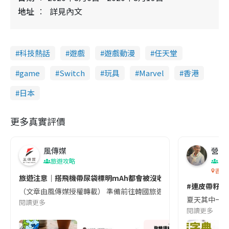
地址
詳見內文
科技熱話
遊戲
遊戲動漫
任天堂
game
Switch
玩具
Marvel
香港
日本
更多真實評價
風傳媒
營養教
旅遊攻略
生
香港
旅遊注意｜搭飛機帶尿袋標明mAh都會被沒收😱出發前切記檢查「1
#連皮帶籽都
（文章由風傳媒授權轉載） 準備前往韓國旅遊的民眾，近期要特別留
夏天其中一種時
閱讀更多
閱讀更多