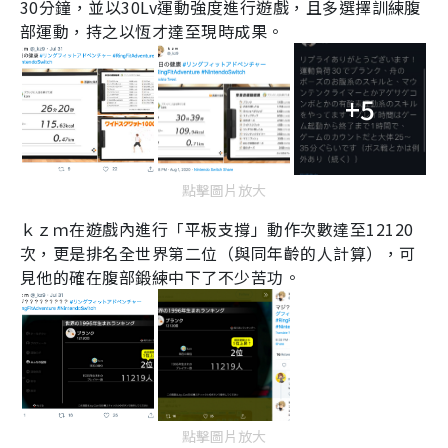
30
分鐘，並以
30Lv
運動強度進行遊戲，且多選擇訓練腹
部運動，持之以恆才達至現時成果。
+5
點擊圖片放大
ｋｚｍ在遊戲內進行「平板支撐」動作次數達至
12120
次，更是排名全世界第二位（與同年齡的人計算），可
見他的確在腹部鍛練中下了不少苦功。
點擊圖片放大