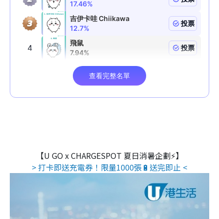
【U GO x CHARGESPOT 夏日消暑企劃⚡】
> 打卡即送充電券！限量1000張🔋送完即止 <