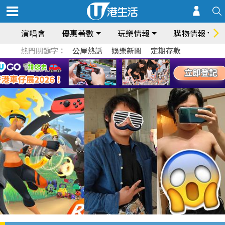
演唱會
優惠著數
玩樂情報
購物情報
熱門關鍵字：
公屋熱話
娛樂新聞
定期存款