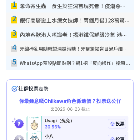
1
奪命寄生蟲｜食生菜狂瀉首現死者！疫潮惡化錄1.8萬宗病例 揭洗菜3大謬誤
2
銀行高層戀上水療女技師！兩個月借128萬驚覺「沉船」沉落火海 揭背後疑似邪教操控賣淫
3
內地客歎港人唔識老！揭港鐵保鮮級冷氣 港人求放過：咪投訴
4
牙線棒亂用隨時越清越污糟！牙醫驚揭盲目過戶細菌恐致蛀牙：呢種先係日常真保養
5
WhatsApp預設貼圖點刪？揭1招「反向操作」還原簡潔介面 附3步實測教學