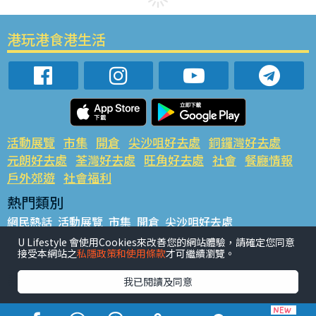
港玩港食港生活
活動展覽
市集
開倉
尖沙咀好去處
銅鑼灣好去處
元朗好去處
荃灣好去處
旺角好去處
社會
餐廳情報
戶外郊遊
社會福利
熱門類別
網民熱話
活動展覽
市集
開倉
尖沙咀好去處
銅鑼灣好去處
元朗好去處
荃灣好去處
旺角好去處
社會
U Lifestyle 會使用Cookies來改善您的網站體驗，請確定您同意
接受本網站之
私隱政策和使用條款
才可繼續瀏覽。
餐廳情報
戶外郊遊
熱門標籤
我已閱讀及同意
#UGO搵好去處
#人氣活動推介
#美食社群熱話