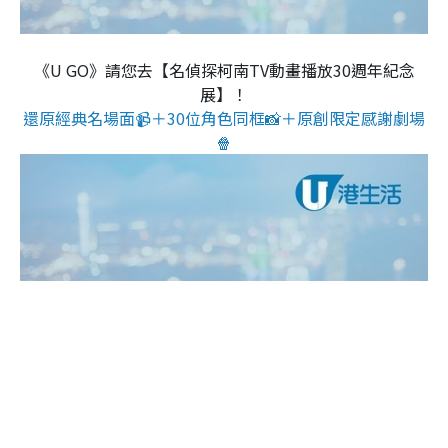
《U GO》請您去【名偵探柯南TV動畫播放30週年紀念
展】！
還原經典名場面📹＋30位角色同框📸＋原創限定感謝劇場
🍿