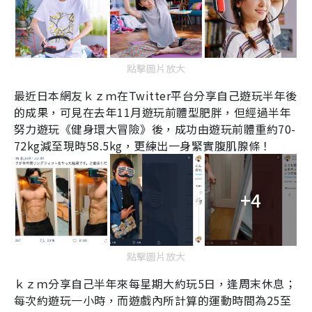
點擊圖片放大
最近日本網友ｋｚｍ在
Twitter
平台分享自己遊玩半年後
的成果，可見在去年11月遊玩前體型肥胖，但經過半年
努力遊玩《健身環大冒險》後，成功由遊玩前體重約
70-
72kg
減至現時
58.5kg
，更練出一身緊實腹肌腺條！
+4
點擊圖片放大
ｋｚｍ分享自己半年來每星期大約玩
5
日，逢周末休息；
每次約遊玩一小時，而遊戲內所計算的運動時間為
25
至