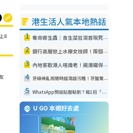
港生活人氣本地熱話
1
上8
奪命寄生蟲｜食生菜狂瀉首現死者！疫潮惡化錄1.8萬宗病例 揭洗菜3大謬誤
2
銀行高層戀上水療女技師！兩個月借128萬驚覺「沉船」沉落火海 揭背後疑似邪教操控賣淫
3
內地客歎港人唔識老！揭港鐵保鮮級冷氣 港人求放過：咪投訴
4
友
牙線棒亂用隨時越清越污糟！牙醫驚揭盲目過戶細菌恐致蛀牙：呢種先係日常真保養
5
WhatsApp預設貼圖點刪？揭1招「反向操作」還原簡潔介面 附3步實測教學
U GO 本週好去處