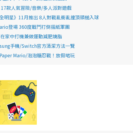
介！17款人氣冒險/音樂/多人派對遊戲
球全明星》11月推出 8人對戰亂衝亂撞頂頭槌入球
ario登場 360度戰鬥打倒摺紙軍團
推介！在家中打機兼做運動減肥燒脂
sung手機/Switch官方清潔方法一覽
Paper Mario/泡泡糖忍戰！放假啱玩