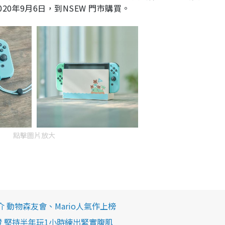
020
年
9
月
6
日，到
NSEW
門市購買。
點擊圖片放大
e推介 動物森友會、Mario人氣作上榜
證 堅持半年玩1小時練出緊實腹肌