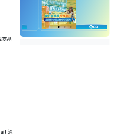
規商品
il 通