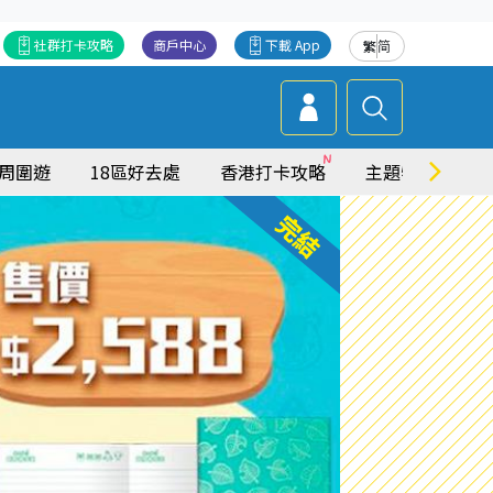
社群打卡攻略
商戶中心
下載 App
繁
简
周圍遊
18區好去處
香港打卡攻略
主題特集