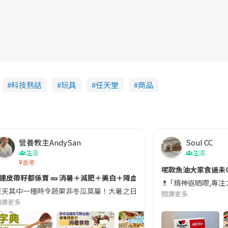
科技熱話
玩具
任天堂
商品
營養教主AndySan
Soul CC
生活
生活
香港
切記檢查「1標示」🚨
呢款魚油大家食過未
#連皮帶籽都係寶 🥒 消暑＋減肥＋美白＋降血脂
近期要特別留意隨身行李中的行動電源。一名旅客日前在機場安檢時，明明攜
💊 ｢精神返晒嚟,專
天其中一種時令蔬果非冬瓜莫屬！大暑之日，點都要飲碗冬瓜湯消暑解渴！除了解暑，冬瓜仲有
閱讀更多
閱讀更多