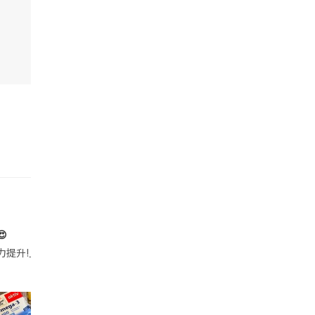

帶的行動電源機身已標示「10000mAh」，卻仍被要求當場丟棄，讓他
注力提升!｣ 長時間對住電腦､剪片寫稿,成日覺得眼睛乾澀､腦袋好似｢斷線｣｡試咗
好多鮮為人知嘅好處：減肥、消水腫、降血脂、美白養顏👇 冬瓜5大功效✨ 1️⃣ 利尿