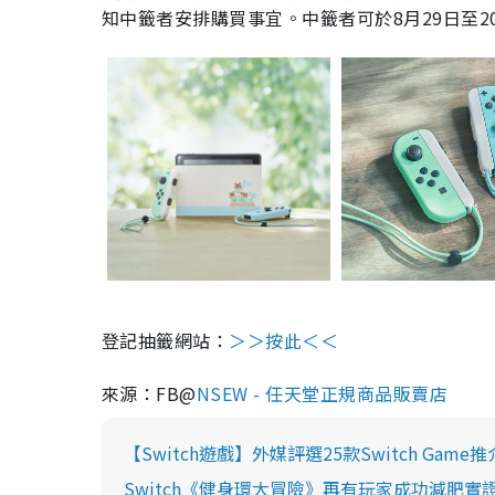
知中籤者安排購買事宜。中籤者可於
8
月
29
日至
2
登記抽籤網站：
＞＞按此＜＜
來源：
FB@
NSEW - 任天堂正規商品販賣店
【Switch遊戲】外媒評選25款Switch Gam
Switch《健身環大冒險》再有玩家成功減肥實