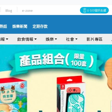
Blog
e-zone
U GO搵好去處
熱話
娛樂新聞
定期存款
情報
飲食情報
娛樂
社會
影片專區