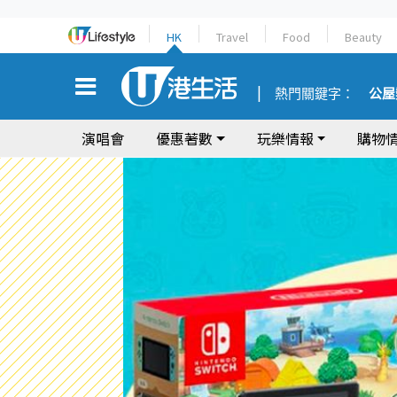
HK
Travel
Food
Beauty
熱門關鍵字：
公屋
演唱會
優惠著數
玩樂情報
購物