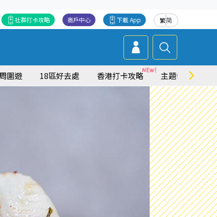
社群打卡攻略
商戶中心
下載 App
繁
简
周圍遊
18區好去處
香港打卡攻略
主題特集