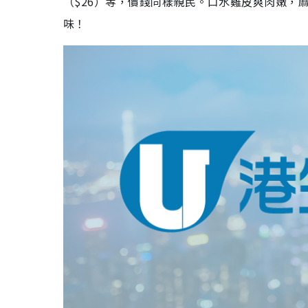
（$26）等，價錢同樣親民。口水雞皮爽肉嫩，
味！