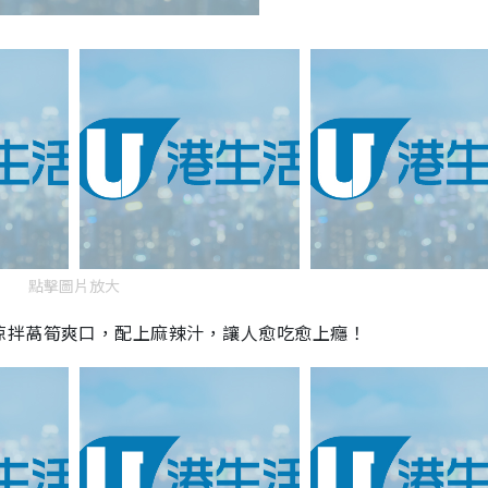
點擊圖片放大
涼拌萵筍爽口，配上麻辣汁，讓人愈吃愈上癮！