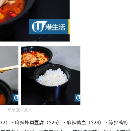
點擊圖片放大
2）、麻辣蜂巢豆腐（$26）、麻辣鴨血（$28）、涼拌萵筍