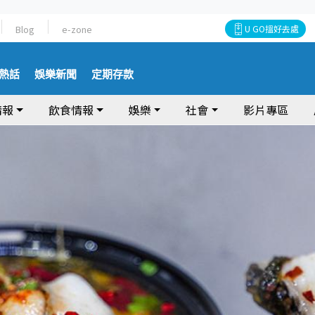
Blog
e-zone
U GO搵好去處
熱話
娛樂新聞
定期存款
情報
飲食情報
娛樂
社會
影片專區