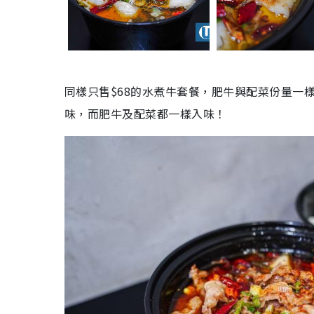
同樣只售$68的水煮牛套餐，肥牛與配菜份量一
味，而肥牛及配菜都一樣入味！