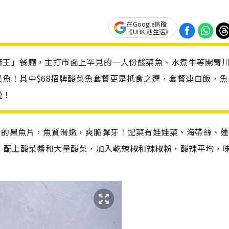
在Google追蹤
《UHK 港生活》
麻王」餐廳，主打市面上罕見的一人份酸菜魚、水煮牛等開胃
魚！其中$68招牌酸菜魚套餐更是抵食之選，套餐連白飯，魚
啦！
骨的黑魚片，魚質滑嫩，爽脆彈牙！配菜有娃娃菜、海帶絲、蓮
，配上酸菜醬和大量酸菜，加入乾辣椒和辣椒粉，酸辣平均，