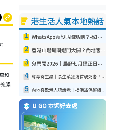
港生活人氣本地熱話
1
川
WhatsApp預設貼圖點刪？揭1招「反向操作」還原簡潔介面 附3步實測教學
片
2
香港山邊鐵閘邊門大開？內地客困惑意義何在！網民神回覆：呢種叫法理性防禦
3
鬼門開2026｜農曆七月撞正日全食特別邪？專家警告切忌做一事！揭4大禁忌+2招保平安
4
藕和
奪命寄生蟲｜食生菜狂瀉首現死者！疫潮惡化錄1.8萬宗病例 揭洗菜3大謬誤
味道濃
5
內地客歎港人唔識老！揭港鐵保鮮級冷氣 港人求放過：咪投訴
U GO 本週好去處