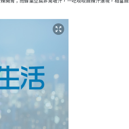
麻辣開胃；而蜂巢豆腐非常吸汁，一吃啖啖麻辣汁湧現，相當麻