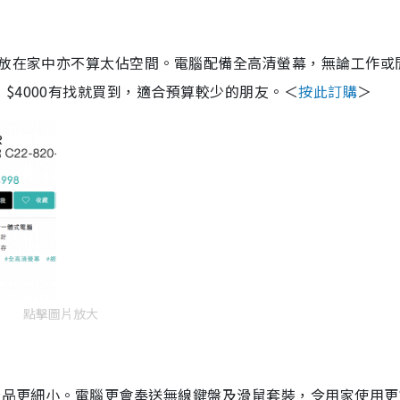
，放在家中亦不算太佔空間。電腦配備全高清螢幕，無論工作或
$4000有找就買到，適合預算較少的朋友。＜
按此訂購
＞
點擊圖片放大
令產品更細小。電腦更會奉送無線鍵盤及滑鼠套裝，令用家使用更