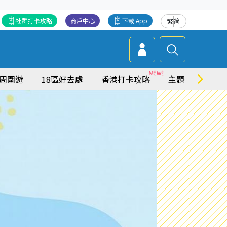
社群打卡攻略
商戶中心
下載 App
繁
简
周圍遊
18區好去處
香港打卡攻略
主題特集