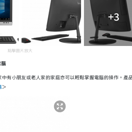
+3
點擊圖片放大
電腦
家中有小朋友或老人家的家庭亦可以輕鬆掌握電腦的操作。產
購
＞