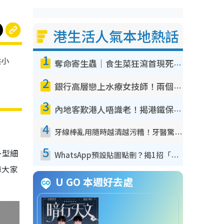
港生活人氣本地熱話
1
供小
奪命寄生蟲｜食生菜狂瀉首現死者！疫潮惡化錄1.8萬宗病例 揭洗菜3大謬誤
2
銀行高層戀上水療女技師！兩個月借128萬驚覺「沉船」沉落火海 揭背後疑似邪教操控賣淫
3
內地客歎港人唔識老！揭港鐵保鮮級冷氣 港人求放過：咪投訴
4
牙線棒亂用隨時越清越污糟！牙醫驚揭盲目過戶細菌恐致蛀牙：呢種先係日常真保養
5
外型細
WhatsApp預設貼圖點刪？揭1招「反向操作」還原簡潔介面 附3步實測教學
障大家
U GO 本週好去處