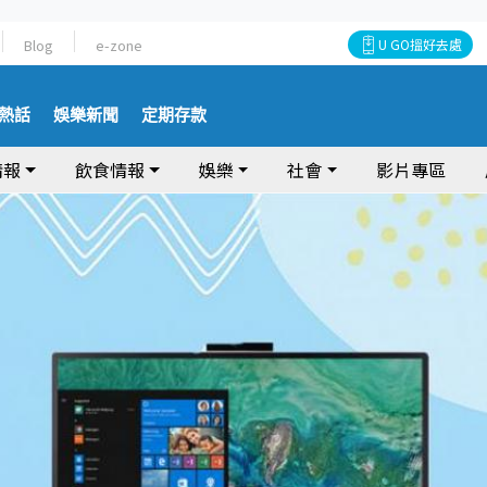
Blog
e-zone
U GO搵好去處
熱話
娛樂新聞
定期存款
情報
飲食情報
娛樂
社會
影片專區