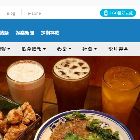
Blog
e-zone
U GO搵好去處
熱話
娛樂新聞
定期存款
情報
飲食情報
娛樂
社會
影片專區