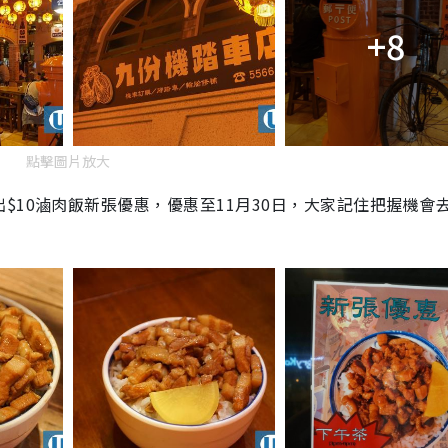
+8
點擊圖片放大
$
10
滷肉飯新張優惠，優惠至
11
月
30
日，大家記住把握機會