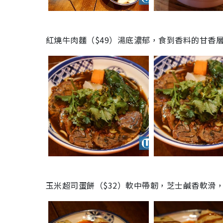
紅燒牛肉麵（
$
49
）湯底濃郁，食到香料的甘香
玉米超司蛋餅（
$
32
）軟中帶韌，芝士鹹香軟滑