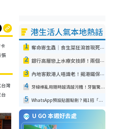
港生活人氣本地熱話
1
打卡
奪命寄生蟲｜食生菜狂瀉首現死者！疫潮惡化錄1.8萬宗病例 揭洗菜3大謬誤
新張
2
銀行高層戀上水療女技師！兩個月借128萬驚覺「沉船」沉落火海 揭背後疑似邪教操控賣淫
3
內地客歎港人唔識老！揭港鐵保鮮級冷氣 港人求放過：咪投訴
4
代台灣
牙線棒亂用隨時越清越污糟！牙醫驚揭盲目過戶細菌恐致蛀牙：呢種先係日常真保養
處台
5
WhatsApp預設貼圖點刪？揭1招「反向操作」還原簡潔介面 附3步實測教學
U GO 本週好去處