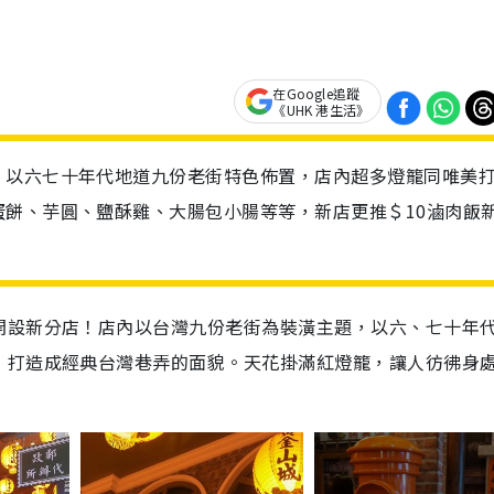
在Google追蹤
《UHK 港生活》
，以六七十年代地道九份老街特色佈置，店內超多燈籠同唯美
餅、芋圓、鹽酥雞、大腸包小腸等等，新店更推＄10滷肉飯
開設新分店！店內以台灣九份老街為裝潢主題，以六、七十年
，打造成經典台灣巷弄的面貌。天花掛滿紅燈籠，讓人彷彿身