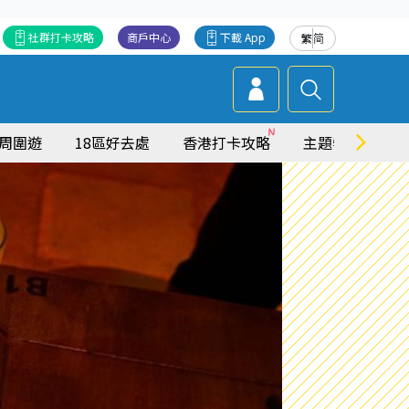
社群打卡攻略
商戶中心
下載 App
繁
简
周圍遊
18區好去處
香港打卡攻略
主題特集