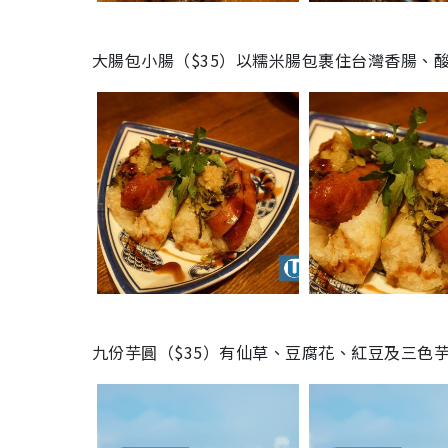
大腸包小腸（
$
35
）以糯米腸包裹住台灣香腸、
九份芋圓（
$
35
）有仙草、豆腐花、紅豆及三色