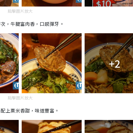
點擊圖片放大
層次，牛腱富肉香，口感彈牙。
+2
點擊圖片放大
，配上粟米香甜，味道豐富。