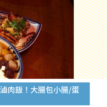
0滷肉飯！大腸包小腸/蛋