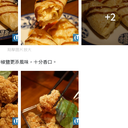
+2
點擊圖片放大
的椒鹽更添風味，十分香口。