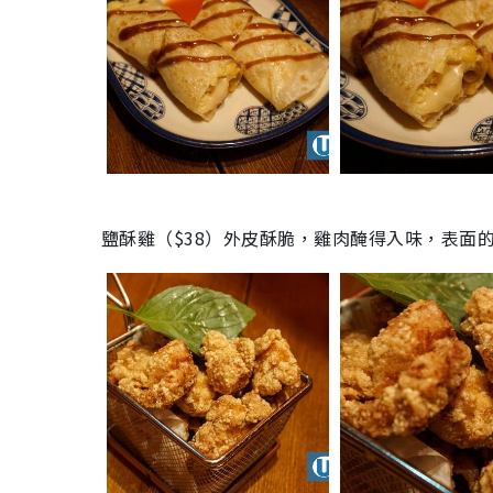
鹽酥雞（
$
38
）外皮酥脆，雞肉醃得入味，表面