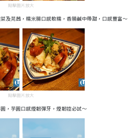
點擊圖片放大
酸菜及芫茜，糯米腸口感軟糯，香腸鹹中帶甜，口感豐富～
點擊圖片放大
芋圓，芋圓口感煙韌彈牙，煙韌控必試～