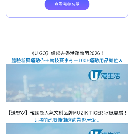
《U GO》請您去香港運動節2026！
體驗新興運動💦＋競技賽事💪＋100+運動用品攤位🔥
【送您🐯】韓國超人氣文創品牌MUZIK TIGER 冰感風扇！
↓將萌虎嘅慵懶療癒帶返屋企↓