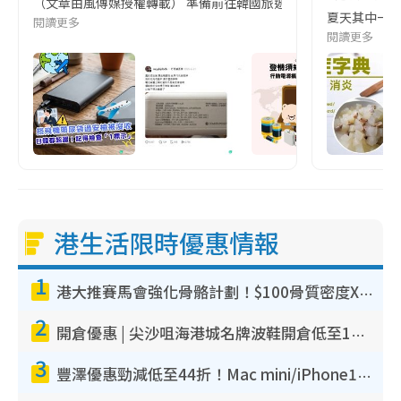
（文章由風傳媒授權轉載） 準備前往韓國旅遊的民眾，近期要特別留
夏天其中一種時
閱讀更多
閱讀更多
港生活限時優惠情報
1
港大推賽馬會強化骨骼計劃！$100骨質密度X光檢查 完成免費運動訓練送超市禮券！附參加資格
2
開倉優惠 | 尖沙咀海港城名牌波鞋開倉低至1折！On鞋$899起／Joy&Peace鞋履$98起
3
豐澤優惠勁減低至44折！Mac mini/iPhone17Pro大減價！廚房家電$220起