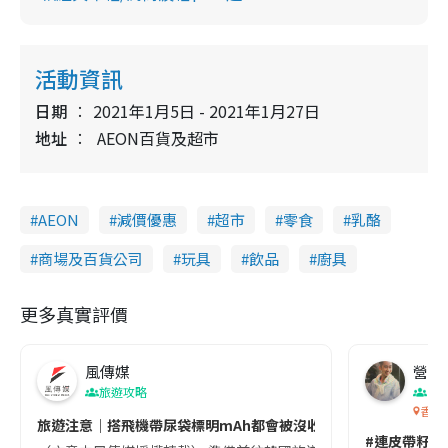
活動資訊
日期
2021年1月5日 - 2021年1月27日
地址
AEON百貨及超市
AEON
減價優惠
超市
零食
乳酪
商場及百貨公司
玩具
飲品
廚具
更多真實評價
風傳媒
營養教
旅遊攻略
生
香港
旅遊注意｜搭飛機帶尿袋標明mAh都會被沒收😱出發前切記檢查「1
#連皮帶籽都