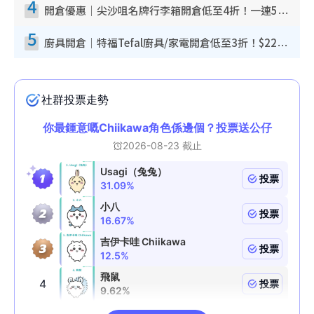
4
開倉優惠｜尖沙咀名牌行李箱開倉低至4折！一連5日 American Tourister/ace./Hallmark $200起！
5
廚具開倉｜特福Tefal廚具/家電開倉低至3折！$220起買平底鍋/炒鑊/湯煲！電飯煲/吸塵機/燙斗$418起