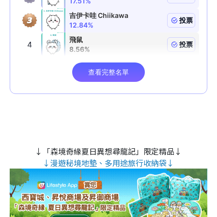
↓「森境奇緣夏日異想尋龍記」限定精品↓
↓漫遊秘境地墊、多用途旅行收納袋↓