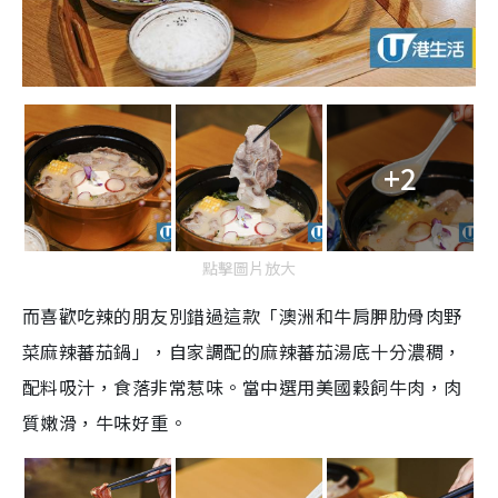
+2
點擊圖片放大
而喜歡吃辣的朋友別錯過這款「澳洲和牛肩胛肋骨肉野
菜麻辣蕃茄鍋」，自家調配的麻辣蕃茄湯底十分濃稠，
配料吸汁，食落非常惹味。當中選用美國穀飼牛肉，肉
質嫩滑，牛味好重。