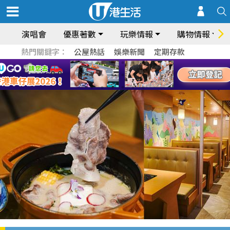
演唱會
優惠著數
玩樂情報
購物情報
熱門關鍵字：
公屋熱話
娛樂新聞
定期存款