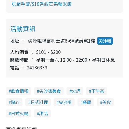
腍豬手飯/$18香甜芒果糯米飯
活動資訊
地址
尖沙咀堪富利士道6-6A號爵寓1樓
尖沙咀
人均消費
$101 - $200
開放時間
星期一至六 12:00 - 22:00，星期日休息
電話
24136333
飲食情報
尖沙咀美食
火鍋
下午茶
點心
日式料理
尖沙咀
餐廳
美食
日式火鍋
甜品