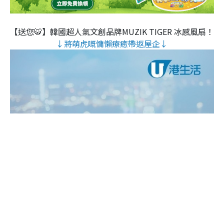
【送您🐯】韓國超人氣文創品牌MUZIK TIGER 冰感風扇！
↓將萌虎嘅慵懶療癒帶返屋企↓