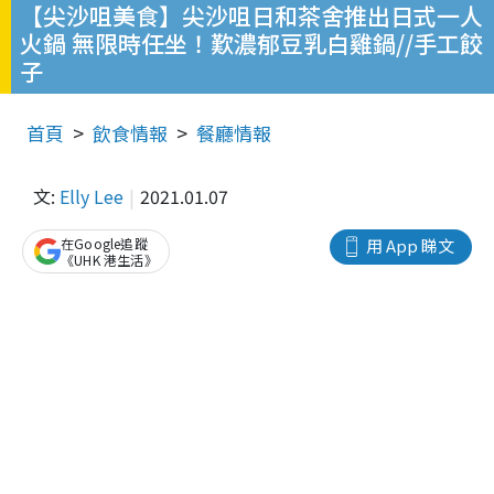
【尖沙咀美食】尖沙咀日和茶舍推出日式一人
火鍋 無限時任坐！歎濃郁豆乳白雞鍋//手工餃
子
首頁
飲食情報
餐廳情報
文:
Elly Lee
2021.01.07
在Google追蹤
用 App 睇文
《UHK 港生活》