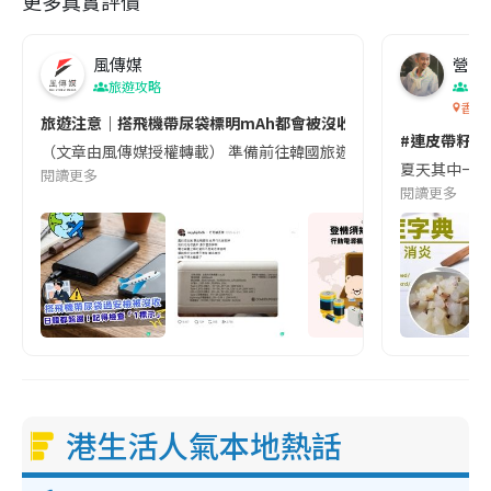
更多真實評價
風傳媒
營養教
旅遊攻略
生
香港
旅遊注意｜搭飛機帶尿袋標明mAh都會被沒收😱出發前切記檢查「1
#連皮帶籽都
（文章由風傳媒授權轉載） 準備前往韓國旅遊的民眾，近期要特別留
夏天其中一種時
閱讀更多
閱讀更多
港生活人氣本地熱話