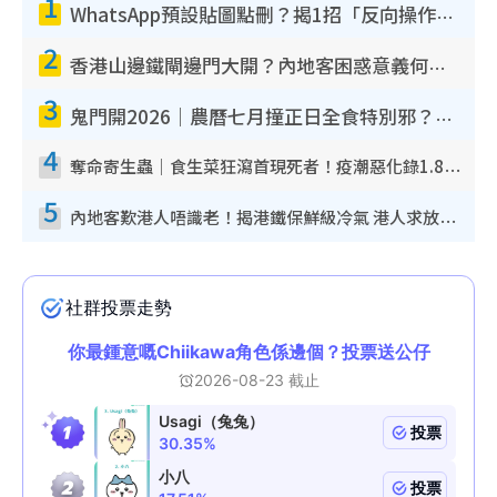
1
WhatsApp預設貼圖點刪？揭1招「反向操作」還原簡潔介面 附3步實測教學
2
香港山邊鐵閘邊門大開？內地客困惑意義何在！網民神回覆：呢種叫法理性防禦
3
鬼門開2026｜農曆七月撞正日全食特別邪？專家警告切忌做一事！揭4大禁忌+2招保平安
4
奪命寄生蟲｜食生菜狂瀉首現死者！疫潮惡化錄1.8萬宗病例 揭洗菜3大謬誤
5
內地客歎港人唔識老！揭港鐵保鮮級冷氣 港人求放過：咪投訴