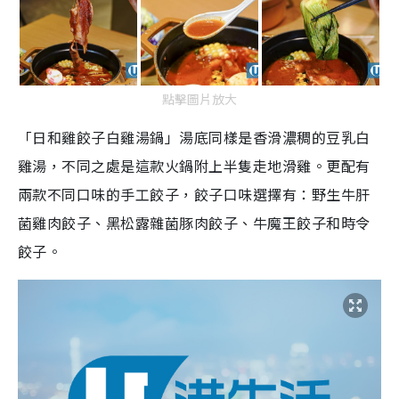
點擊圖片放大
「日和雞餃子白雞湯鍋」湯底同樣是香滑濃稠的豆乳白
雞湯，不同之處是這款火鍋附上半隻走地滑雞。更配有
兩款不同口味的手工餃子，餃子口味選擇有：野生牛肝
菌雞肉餃子、黑松露雜菌豚肉餃子、牛魔王餃子和時令
餃子。