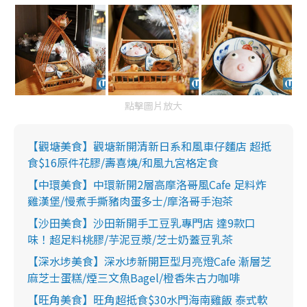
點擊圖片放大
【觀塘美食】觀塘新開清新日系和風車仔麵店 超抵
食$16原件花膠/壽喜燒/和風九宮格定食
【中環美食】中環新開2層高摩洛哥風Cafe 足料炸
雞漢堡/慢煮手撕豬肉蛋多士/摩洛哥手泡茶
【沙田美食】沙田新開手工豆乳專門店 達9款口
味！超足料桃膠/芋泥豆漿/芝士奶蓋豆乳茶
【深水埗美食】深水埗新開巨型月亮燈Cafe 漸層芝
麻芝士蛋糕/煙三文魚Bagel/橙香朱古力咖啡
【旺角美食】旺角超抵食$30水門海南雞飯 泰式軟