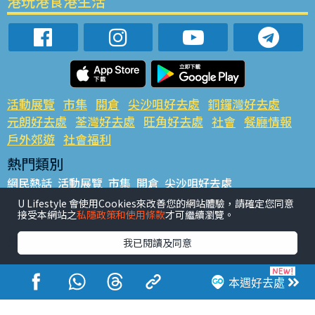
港玩港食港生活
活動展覽
市集
開倉
尖沙咀好去處
銅鑼灣好去處
元朗好去處
荃灣好去處
旺角好去處
社會
餐廳情報
戶外郊遊
社會福利
熱門類別
網民熱話
活動展覽
市集
開倉
尖沙咀好去處
銅鑼灣好去處
元朗好去處
荃灣好去處
旺角好去處
社會
U Lifestyle 會使用Cookies來改善您的網站體驗，請確定您同意
接受本網站之
私隱政策和使用條款
才可繼續瀏覽。
餐廳情報
戶外郊遊
熱門標籤
我已閱讀及同意
#UGO搵好去處
#人氣活動推介
#美食社群熱話
#親子玩樂好去處
#ULifestyle應用程式
#限時搶
本週好去處
#UJetso禮物放送
#ULifestyle商戶中心
#著數
#網絡熱話