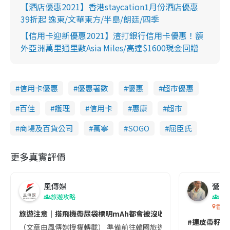
【酒店優惠2021】香港staycation1月份酒店優惠
39折起 逸東/文華東方/半島/朗廷/四季
【信用卡迎新優惠2021】渣打銀行信用卡優惠！額
外亞洲萬里通里數Asia Miles/高達$1600現金回贈
信用卡優惠
優惠著數
優惠
超市優惠
百佳
護理
信用卡
惠康
超市
商場及百貨公司
萬寧
SOGO
屈臣氏
更多真實評價
風傳媒
營養教
旅遊攻略
生
香港
旅遊注意｜搭飛機帶尿袋標明mAh都會被沒收😱出發前切記檢查「1
#連皮帶籽都
（文章由風傳媒授權轉載） 準備前往韓國旅遊的民眾，近期要特別留