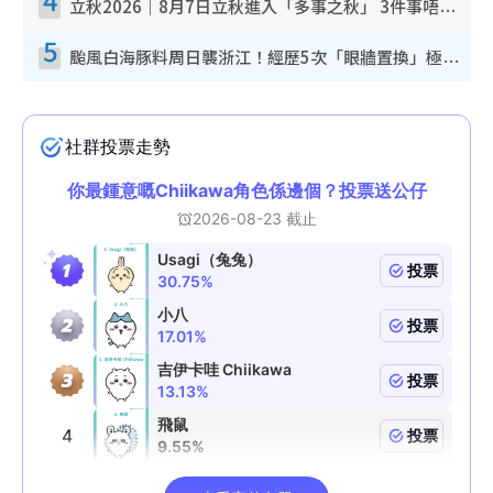
立秋2026｜8月7日立秋進入「多事之秋」 3件事唔做得！專家教6招開運 清枱頭／銀包納氣接好運
5
颱風白海豚料周日襲浙江！經歷5次「眼牆置換」極罕見 成登陸內地最長途颱風