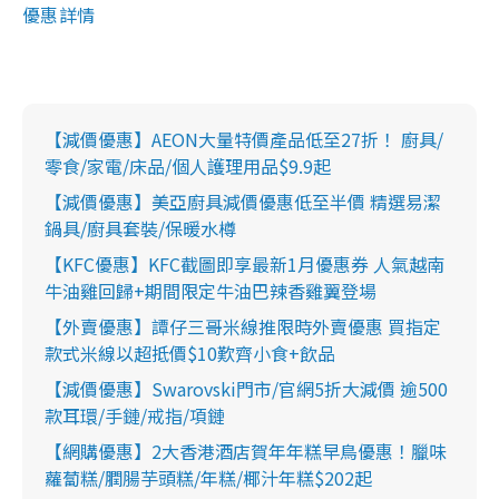
優惠詳情
【減價優惠】AEON大量特價產品低至27折！ 廚具/
零食/家電/床品/個人護理用品$9.9起
【減價優惠】美亞廚具減價優惠低至半價 精選易潔
鍋具/廚具套裝/保暖水樽
【KFC優惠】KFC截圖即享最新1月優惠券 人氣越南
牛油雞回歸+期間限定牛油巴辣香雞翼登場
【外賣優惠】譚仔三哥米線推限時外賣優惠 買指定
款式米線以超抵價$10歎齊小食+飲品
【減價優惠】Swarovski門市/官網5折大減價 逾500
款耳環/手鏈/戒指/項鏈
【網購優惠】2大香港酒店賀年年糕早鳥優惠！臘味
蘿蔔糕/膶腸芋頭糕/年糕/椰汁年糕$202起