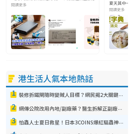
夏天其中一種時
閱讀更多
閱讀更多
港生活人氣本地熱話
1
裝修拆鐵閘隨時變賊人目標？網民揭2大關鍵用途：裝新式等於白裝？附新舊鐵閘分別
2
網傳公院改用內地/副廠藥？醫生拆解正副廠分別 揭4類人換藥隨時出事
3
怕蟲人士夏日救星！日本3COINS爆紅驅蟲神器$45起 1招「全程免觸碰」輕鬆搞定小強
4