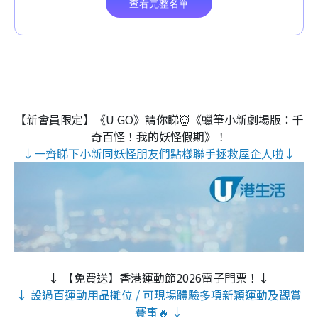
【新會員限定】《U GO》請你睇👹《蠟筆小新劇場版：千
奇百怪！我的妖怪假期》！
↓一齊睇下小新同妖怪朋友們點樣聯手拯救屋企人啦↓
↓ 【免費送】香港運動節2026電子門票！↓
↓ 設過百運動用品攤位 / 可現場體驗多項新穎運動及觀賞
賽事🔥 ↓