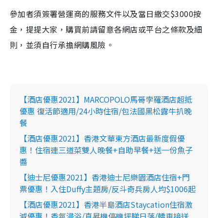
參加者須簽署營運商的服務文件以及當日繳交
$3000
按
金，提提大家，購買前請留意各網店或平台之條款及細
則，並須自行承擔網購風險。
【酒店優惠2021】MARCOPOLO馬哥孛羅酒店超抵
優惠 復活節適用/24小時住宿/包法國黑松露牛扒晚
餐
【酒店優惠2021】香港文華東方酒店最新度假優
惠！住宿連三道菜雙人晚餐+自助早餐+送一份魚子
醬
【迪士尼優惠2021】香港迪士尼樂園酒店住宿+門
票優惠！入住Duffy主題房/反斗奇兵房人均$1006起
【酒店優惠2021】香港半島酒店Staycation住宿激
減優惠！香氛浸浴/直昇機停機坪睇日落/轎車接送