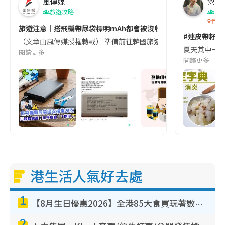
風傳媒
營養教
旅遊攻略
生
香港
旅遊注意｜搭飛機帶尿袋標明mAh都會被沒收😱出發前切記檢查「1
#連皮帶籽都
（文章由風傳媒授權轉載） 準備前往韓國旅遊的民眾，近期要特別留
夏天其中一種時
閱讀更多
閱讀更多
港生活人氣好去處
1
【8月生日優惠2026】全港85大食買玩著數攻略 自助餐/火鍋放題同行免費＋誠品/DONKI送現金券
2