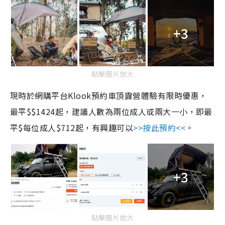
+3
點擊圖片放大
現時於網購平台
Klook
預約車頂露營體驗有限時優惠，
最平
$$1424
起，建議人數為兩位成人或兩大一小，即最
平
$
每位成人
$712
起，有興趣可以
>>
按此預約
<<
。
+3
點擊圖片放大