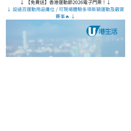
↓ 【免費送】香港運動節2026電子門票！↓
↓ 設過百運動用品攤位 / 可現場體驗多項新穎運動及觀賞
賽事🔥 ↓