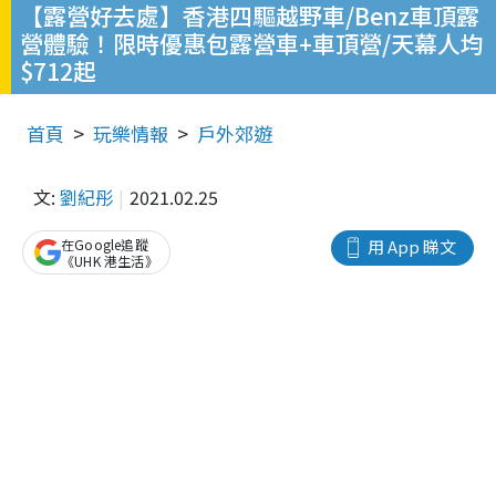
【露營好去處】香港四驅越野車/Benz車頂露
營體驗！限時優惠包露營車+車頂營/天幕人均
$712起
首頁
玩樂情報
戶外郊遊
文:
劉紀彤
2021.02.25
在Google追蹤
用 App 睇文
《UHK 港生活》