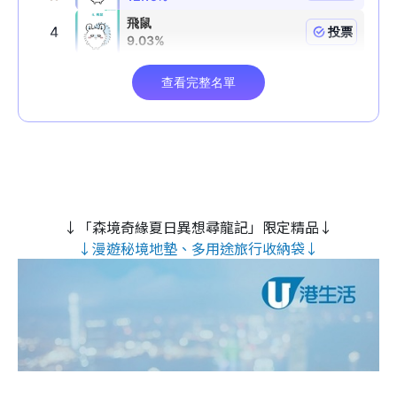
↓「森境奇緣夏日異想尋龍記」限定精品↓
↓漫遊秘境地墊、多用途旅行收納袋↓