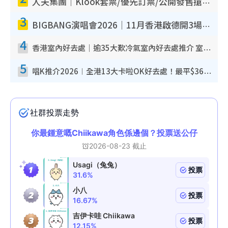
人夫集團｜Klook套票/優先訂票/公開發售搶飛攻略！附票價.購票連結.場地座位表
3
BIGBANG演唱會2026｜11月香港啟德開3場！實名制VIP申請、優先購票攻略
4
香港室內好去處｜逾35大歎冷氣室內好去處推介 室內活動免費避雨無懼落雨
5
唱K推介2026︱全港13大卡啦OK好去處！最平$36起 日文K都有！(附地址+收費詳情)