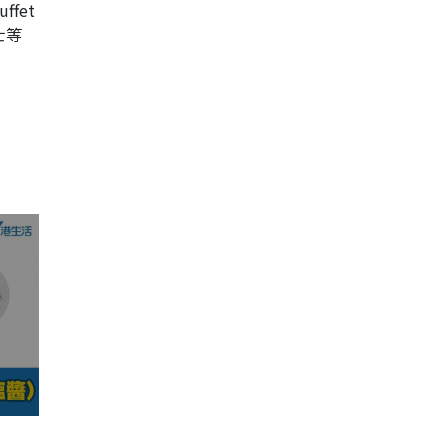
fet
士等