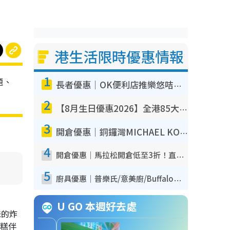
港生活限時優惠情報
1
題、
長者優惠｜OK便利店推樂悠咭優惠！買麵包/牛奶/保健品拍卡即減
2
【8月生日優惠2026】全港85大食買玩著數攻略 自助餐/火鍋放題同行免費＋誠品/DONKI送現金券
3
開倉優惠｜銅鑼灣MICHAEL KORS開倉低至17折！直擊$500起買手袋/銀包/鞋款 必買經典Jet Set系列
4
開倉優惠｜馬拉松開倉低至3折！直擊$99起買adidas／New Balance／Puma鞋款 STANLEY保溫杯劈價至$119起
5
廚具優惠｜普樂氏/意美廚/Buffalo廚具低至3折！$89起買煎鍋／炒鑊／個人鍋 同場小家電激減至$99起
U GO 本週好去處
味的炸
年糕伴