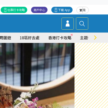
社群打卡攻略
商戶中心
下載 App
繁
简
周圍遊
18區好去處
香港打卡攻略
主題特集