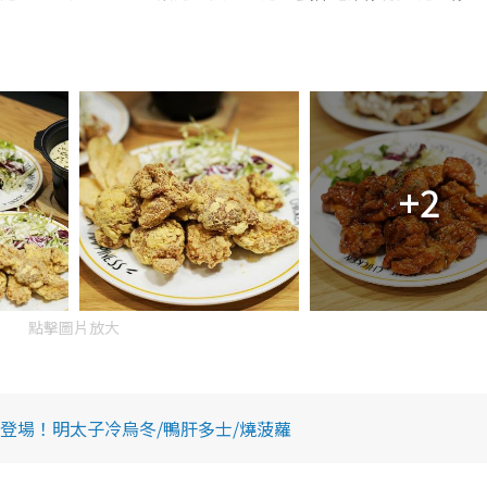
+2
點擊圖片放大
物新登場！明太子冷烏冬/鴨肝多士/燒菠蘿