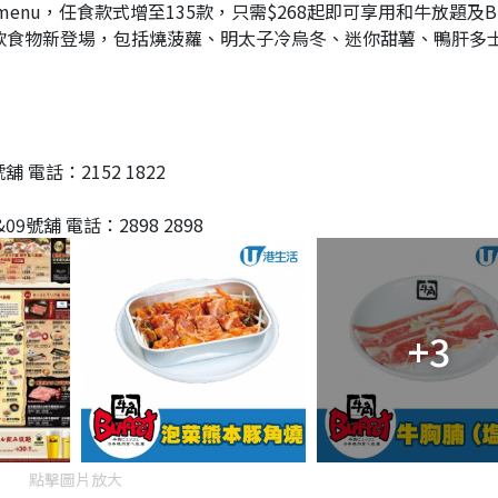
menu，任食款式增至135款，只需$268起即可享用和牛放題及Buf
20款食物新登場，包括燒菠蘿、明太子冷烏冬、迷你甜薯、鴨肝多
 電話：2152 1822
號舖 電話：2898 2898
+3
點擊圖片放大