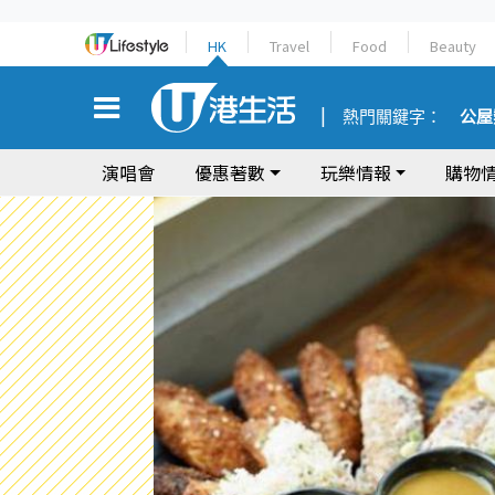
HK
Travel
Food
Beauty
熱門關鍵字：
公屋
演唱會
優惠著數
玩樂情報
購物