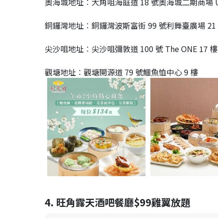
奧海城地址︰大角咀海庭道 18 號奧海城二期商場 U
銅鑼灣地址︰銅鑼灣波斯富街 99 號利舞臺廣場 21
尖沙咀地址︰尖沙咀彌敦道 100 號 The ONE 17 樓
觀塘地址︰觀塘開源道 79 號鱷魚恤中心 9 樓
4. 旺角露天酒吧餐廳$99雞翼放題