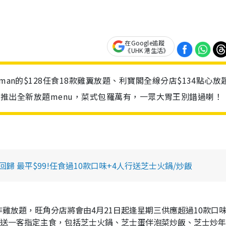
在Google追蹤
《UHK 港生活》
man的$128任食18款雞翼放題、利寶閣全線分店$134點心放
ffet更推出全新放題menu，菜式包羅萬有，一眾大胃王別錯過喇！
優惠回歸 最平$99!任食過10款口味+4人行送芝士火鍋/炒飯
人氣炸雞放題，旺角分店將會由4月21日起逢星期三供應超過10款口
還會送一客指定主食，包括芝士火鍋、芝士蛋伴泡菜炒飯、芝士炒