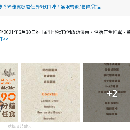
$99雞翼放題任食6款口味！無限暢飲/薯條/甜品
nt由即日至2021年6月30日推出網上預訂3個放題優惠，包括任食雞翼、
訂<<
+2
點擊圖片放大