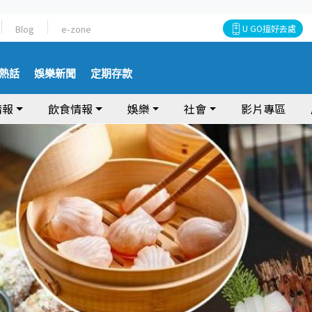
Blog
e-zone
U GO搵好去處
熱話
娛樂新聞
定期存款
情報
飲食情報
娛樂
社會
影片專區