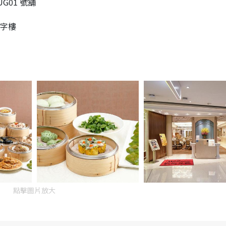
G01 號舖
 字樓
點擊圖片放大