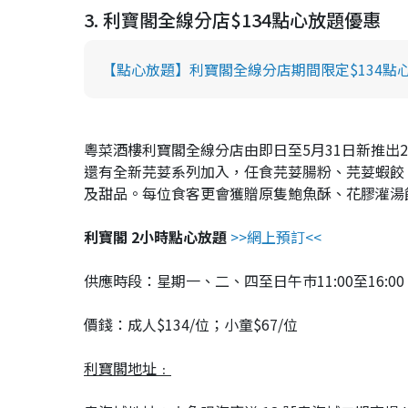
3. 利寶閣全線分店$134點心放題優惠
【點心放題】利寶閣全線分店期間限定$134點心
粵菜酒樓利寶閣全線分店由即日至5月31日新推出2
還有全新芫荽系列加入，任食芫荽腸粉、芫荽蝦餃
及甜品。每位食客更會獲贈原隻鮑魚酥、花膠灌湯
利寶閣 2小時點心放題
>>網上預訂<<
供應時段：星期一、二、四至日午巿11:00至16:00 
價錢：成人$134/位；小童$67/位
利寶閣地址﹕