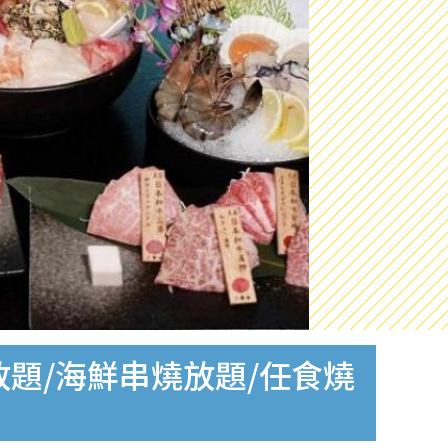
放題/海鮮串燒放題/任食燒