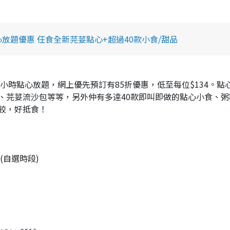
放題優惠 任食全新芫荽點心+超過40款小食/甜品
小時點心放題，網上優先預訂有85折優惠，低至每位$134。點
、芫荽流沙包等等，另外仲有多逹40款即叫即做的點心小食、粥
餃，好抵食！
(自選時段)