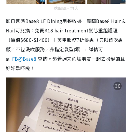
點擊圖片放大
即日起憑Base8 1F Dining用餐收據，親臨Base8 Hair &
Nail可兌換：免費K18 hair treatment髮芯重組護理
（價值$680-$1400）＋美甲服務7折優惠（只限首次惠
顧／不包洗吹服務／非指定髮型師），詳情可
到
FB@Base8
查詢。趁着週末約埋朋友一起去扮靚兼且
好好歎吓啦！