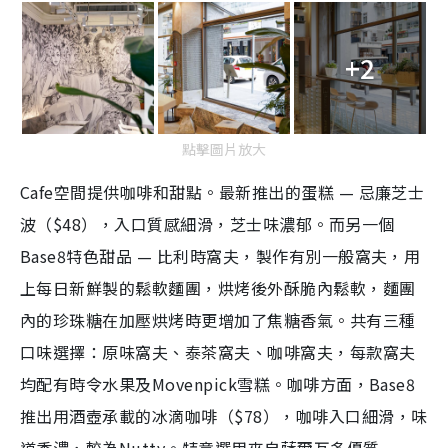
+2
點擊圖片放大
Cafe空間提供咖啡和甜點。最新推出的蛋糕 — 忌廉芝士
波（$48），入口質感細滑，芝士味濃郁。而另一個
Base8特色甜品 — 比利時窩夫，製作有別一般窩夫，用
上每日新鮮製的鬆軟麵團，烘烤後外酥脆內鬆軟，麵團
內的珍珠糖在加壓烘烤時更增加了焦糖香氣。共有三種
口味選擇：原味窩夫、泰茶窩夫、咖啡窩夫，每款窩夫
均配有時令水果及Movenpick雪糕。咖啡方面，Base8
推出用酒壺承載的冰滴咖啡（$78），咖啡入口細滑，味
道香濃，較為Nutty。特意選用來自薩爾瓦多優質