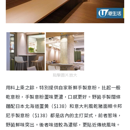
點擊圖片放大
用料上乘之餘，特別提供自家新鮮手製意粉，比起一般
乾意粉，手製意粉蛋味更濃，口感更好。野菌手製闊條
麵配日本北海道蛋黄（$138）和意大利風乾豬面頰卡邦
尼手製意粉（$138）都是店內的主打菜式，前者惹味，
野菌鮮味突出。後者味道較為濃郁，更貼近傳統風味。