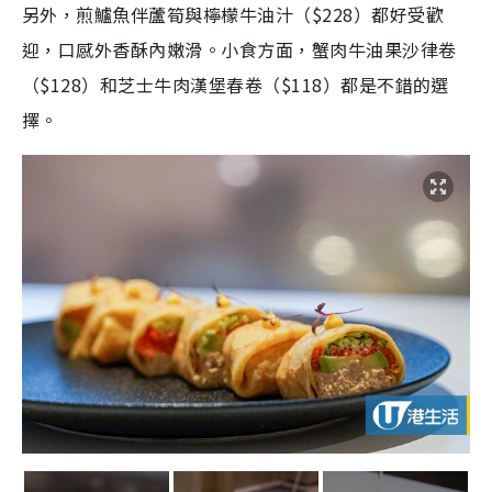
另外，煎鱸魚伴蘆筍與檸檬牛油汁（$228）都好受歡
迎，口感外香酥內嫩滑。小食方面，蟹肉牛油果沙律卷
（$128）和芝士牛肉漢堡春卷（$118）都是不錯的選
擇。