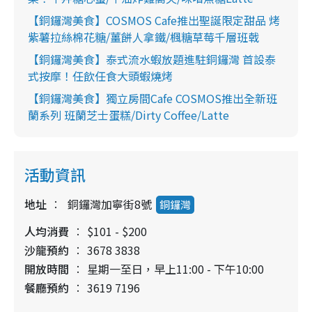
【銅鑼灣美食】COSMOS Cafe推出聖誕限定甜品 烤
紫薯拉絲棉花糖/薑餅人拿鐵/楓糖草莓千層班戟
【銅鑼灣美食】泰式流水蝦放題進駐銅鑼灣 首設泰
式按摩！任飲任食大頭蝦燒烤
【銅鑼灣美食】獨立房間Cafe COSMOS推出全新班
蘭系列 班蘭芝士蛋糕/Dirty Coffee/Latte
活動資訊
地址
銅鑼灣加寧街8號
銅鑼灣
人均消費
$101 - $200
沙龍預約
3678 3838
開放時間
星期一至日，早上11:00 - 下午10:00
餐廳預約
3619 7196