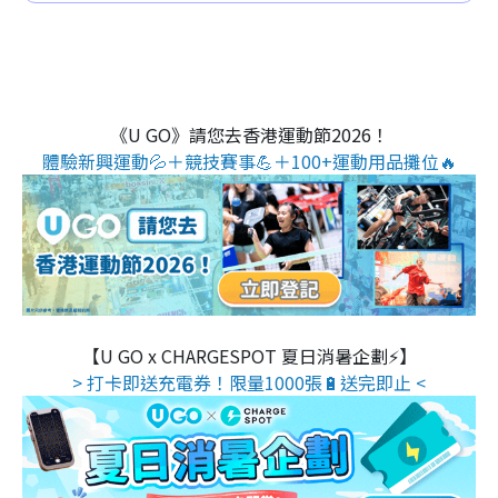
《U GO》請您去香港運動節2026！
體驗新興運動💦＋競技賽事💪＋100+運動用品攤位🔥
【U GO x CHARGESPOT 夏日消暑企劃⚡】
> 打卡即送充電券！限量1000張🔋送完即止 <