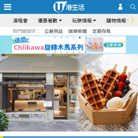
演唱會
優惠著數
玩樂情報
購物情報
熱門關鍵字：
公屋熱話
娛樂新聞
定期存款