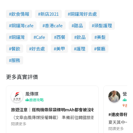
飲食情報
新店2021
銅鑼灣好去處
銅鑼灣cafe
香港cafe
甜品
頭髮護理
銅鑼灣
Cafe
西餐
飲品
美髮
餐飲
好去處
美甲
護理
餐廳
服務
更多真實評價
風傳媒
營養教
旅遊攻略
生
香港
旅遊注意｜搭飛機帶尿袋標明mAh都會被沒收😱出發前切記檢查「1
#連皮帶籽都
（文章由風傳媒授權轉載） 準備前往韓國旅遊的民眾，近期要特別留
夏天其中一種時
閱讀更多
閱讀更多