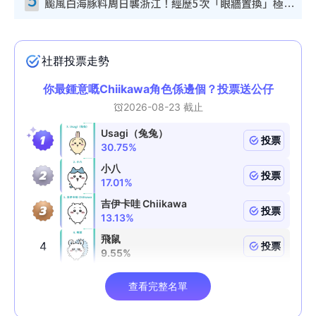
颱風白海豚料周日襲浙江！經歷5次「眼牆置換」極罕見 成登陸內地最長途颱風