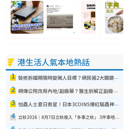
港生活人氣本地熱話
1
裝修拆鐵閘隨時變賊人目標？網民揭2大關鍵用途：裝新式等於白裝？附新舊鐵閘分別
2
網傳公院改用內地/副廠藥？醫生拆解正副廠分別 揭4類人換藥隨時出事
3
怕蟲人士夏日救星！日本3COINS爆紅驅蟲神器$45起 1招「全程免觸碰」輕鬆搞定小強
4
立秋2026｜8月7日立秋進入「多事之秋」 3件事唔做得！專家教6招開運 清枱頭／銀包納氣接好運
5