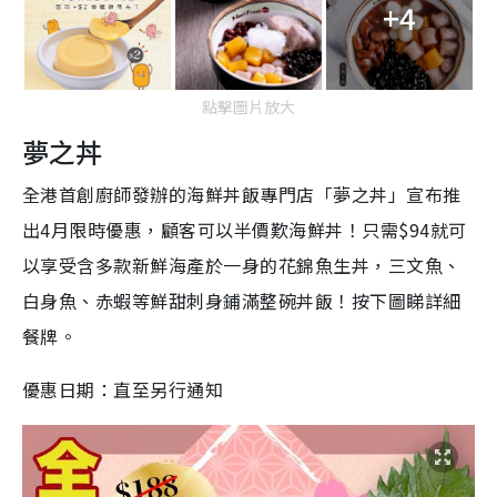
+4
點擊圖片放大
夢之丼
全港首創廚師發辦的海鮮丼飯專門店「夢之丼」宣布推
出4月限時優惠，顧客可以半價歎海鮮丼！只需$94就可
以享受含多款新鮮海產於一身的花錦魚生丼，三文魚、
白身魚、赤蝦等鮮甜刺身鋪滿整碗丼飯！按下圖睇詳細
餐牌。
優惠日期：直至另行通知