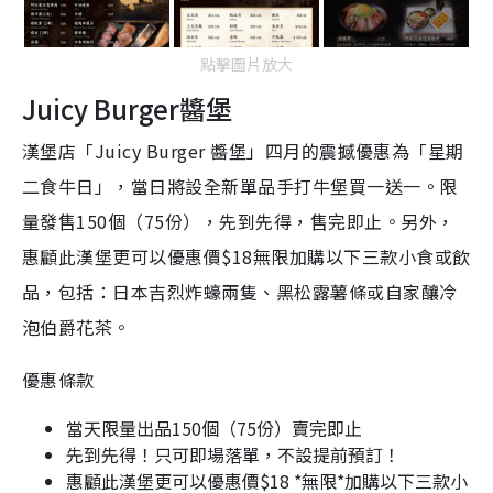
點擊圖片放大
Juicy Burger醬堡
漢堡店「Juicy Burger 醬堡」四月的震撼優惠為「星期
二食牛日」，當日將設全新單品手打牛堡買一送一。限
量發售150個（75份），先到先得，售完即止。另外，
惠顧此漢堡更可以優惠價$18無限加購以下三款小食或飲
品，包括：日本吉烈炸蠔兩隻、黑松露薯條或自家釀冷
泡伯爵花茶。
優惠條款
當天限量出品150個（75份）賣完即止
先到先得！只可即場落單，不設提前預訂！
惠顧此漢堡更可以優惠價$18 *無限*加購以下三款小