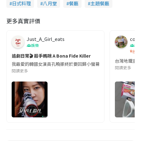
日式料理
八月堂
餐廳
主題餐廳
更多真實評價
Just_A_Girl_eats
co c
娛樂
吹
台灣
追劇日常🎬 殺手媽咪 A Bona Fide Killer
台灣地鐵宣
我最愛的韓國女演員孔曉振終於要回歸小螢幕啦!這次的劇本改編自同名
閱讀更多
閱讀更多