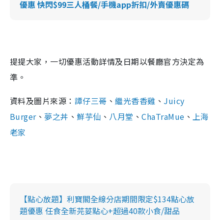
優惠 快閃$99三人桶餐/手機app折扣/外賣優惠碼
提提大家，一切優惠活動詳情及日期以餐廳官方決定為
準。
資料及圖片來源：
譚仔三哥
、
繼光香香雞
、
Juicy
Burger
、
夢之丼
、
鮮芋仙
、
八月堂
、
ChaTraMue
、
上海
老家
【點心放題】利寶閣全線分店期間限定$134點心放
題優惠 任食全新芫荽點心+超過40款小食/甜品