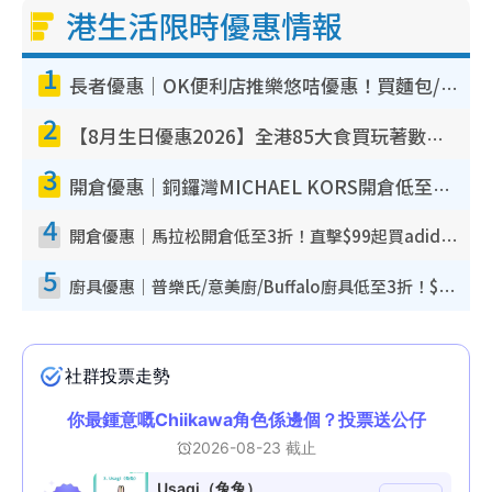
港生活限時優惠情報
1
長者優惠｜OK便利店推樂悠咭優惠！買麵包/牛奶/保健品拍卡即減
2
【8月生日優惠2026】全港85大食買玩著數攻略 自助餐/火鍋放題同行免費＋誠品/DONKI送現金券
3
開倉優惠｜銅鑼灣MICHAEL KORS開倉低至17折！直擊$500起買手袋/銀包/鞋款 必買經典Jet Set系列
4
開倉優惠｜馬拉松開倉低至3折！直擊$99起買adidas／New Balance／Puma鞋款 STANLEY保溫杯劈價至$119起
5
廚具優惠｜普樂氏/意美廚/Buffalo廚具低至3折！$89起買煎鍋／炒鑊／個人鍋 同場小家電激減至$99起