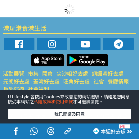
港玩港食港生活
活動展覽
市集
開倉
尖沙咀好去處
銅鑼灣好去處
元朗好去處
荃灣好去處
旺角好去處
社會
餐廳情報
戶外郊遊
社會福利
U Lifestyle 會使用Cookies來改善您的網站體驗，請確定您同意
熱門類別
接受本網站之
私隱政策和使用條款
才可繼續瀏覽。
網民熱話
活動展覽
市集
開倉
尖沙咀好去處
我已閱讀及同意
銅鑼灣好去處
元朗好去處
荃灣好去處
旺角好去處
社會
餐廳情報
戶外郊遊
本週好去處
熱門標籤