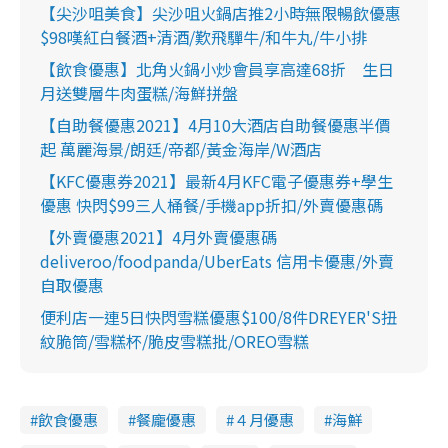
【尖沙咀美食】尖沙咀火鍋店推2小時無限暢飲優惠
$98嘆紅白餐酒+清酒/歎飛驒牛/和牛丸/牛小排
【飲食優惠】北角火鍋小炒會員享高達68折 生日
月送雙層牛肉蛋糕/海鮮拼盤
【自助餐優惠2021】4月10大酒店自助餐優惠半價
起 萬麗海景/朗廷/帝都/黃金海岸/W酒店
【KFC優惠券2021】最新4月KFC電子優惠券+學生
優惠 快閃$99三人桶餐/手機app折扣/外賣優惠碼
【外賣優惠2021】4月外賣優惠碼
deliveroo/foodpanda/UberEats 信用卡優惠/外賣
自取優惠
便利店一連5日快閃雪糕優惠$100/8件DREYER'S扭
紋脆筒/雪糕杯/脆皮雪糕批/OREO雪糕
飲食優惠
餐龐優惠
４月優惠
海鮮