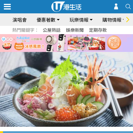
演唱會
優惠著數
玩樂情報
購物情報
熱門關鍵字：
公屋熱話
娛樂新聞
定期存款