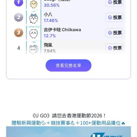
《U GO》請您去香港運動節2026！
體驗新興運動💦＋競技賽事💪＋100+運動用品攤位🔥