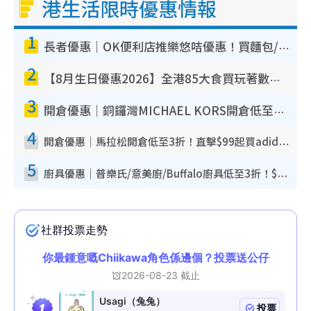
港生活限時優惠情報
1
長者優惠｜OK便利店推樂悠咭優惠！買麵包/牛奶/保健品拍卡即減
2
【8月生日優惠2026】全港85大食買玩著數攻略 自助餐/火鍋放題同行免費＋誠品/DONKI送現金券
3
開倉優惠｜銅鑼灣MICHAEL KORS開倉低至17折！直擊$500起買手袋/銀包/鞋款 必買經典Jet Set系列
4
開倉優惠｜馬拉松開倉低至3折！直擊$99起買adidas／New Balance／Puma鞋款 STANLEY保溫杯劈價至$119起
5
廚具優惠｜普樂氏/意美廚/Buffalo廚具低至3折！$89起買煎鍋／炒鑊／個人鍋 同場小家電激減至$99起