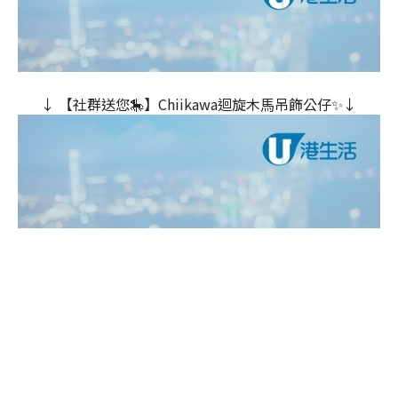
↓ 【社群送您🎠】Chiikawa迴旋木⾺吊飾公仔✨↓