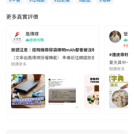
更多真實評價
風傳媒
營養教
旅遊攻略
生
香港
旅遊注意｜搭飛機帶尿袋標明mAh都會被沒收😱出發前切記檢查「1
#連皮帶籽都
（文章由風傳媒授權轉載） 準備前往韓國旅遊的民眾，近期要特別留
夏天其中一種時
閱讀更多
閱讀更多