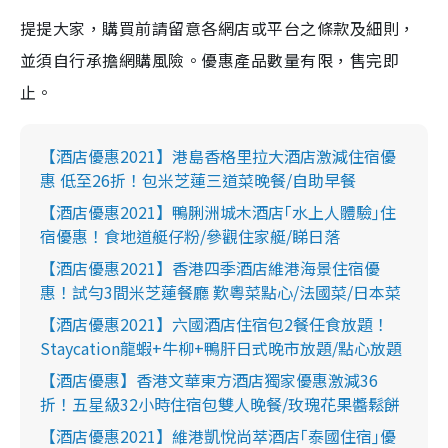
提提大家，購買前請留意各網店或平台之條款及細則，
並須自行承擔網購風險。優惠產品數量有限，售完即
止。
【酒店優惠2021】港島香格里拉大酒店激減住宿優
惠 低至26折！包米芝蓮三道菜晚餐/自助早餐
【酒店優惠2021】鴨脷洲城木酒店｢水上人體驗｣住
宿優惠！食地道艇仔粉/參觀住家艇/睇日落
【酒店優惠2021】香港四季酒店維港海景住宿優
惠！試勻3間米芝蓮餐廳 歎粵菜點心/法國菜/日本菜
【酒店優惠2021】六國酒店住宿包2餐任食放題！
Staycation龍蝦+牛柳+鴨肝日式晚市放題/點心放題
【酒店優惠】香港文華東方酒店獨家優惠激減36
折！五星級32小時住宿包雙人晚餐/玫瑰花果醬鬆餅
【酒店優惠2021】維港凱悅尚萃酒店｢泰國住宿｣優