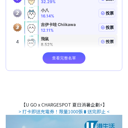
【U GO x CHARGESPOT 夏日消暑企劃⚡】
> 打卡即送充電券！限量1000張🔋送完即止 <