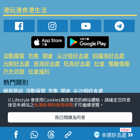
港玩港食港生活
活動展覽
市集
開倉
尖沙咀好去處
銅鑼灣好去處
元朗好去處
荃灣好去處
旺角好去處
社會
餐廳情報
戶外郊遊
社會福利
熱門類別
網民熱話
活動展覽
市集
開倉
尖沙咀好去處
銅鑼灣好去處
元朗好去處
荃灣好去處
旺角好去處
社會
U Lifestyle 會使用Cookies來改善您的網站體驗，請確定您同意
接受本網站之
私隱政策和使用條款
才可繼續瀏覽。
餐廳情報
戶外郊遊
熱門標籤
我已閱讀及同意
#UGO搵好去處
#人氣活動推介
#美食社群熱話
#親子玩樂好去處
#ULifestyle應用程式
#限時搶
本週好去處
#UJetso禮物放送
#ULifestyle商戶中心
#著數
#網絡熱話