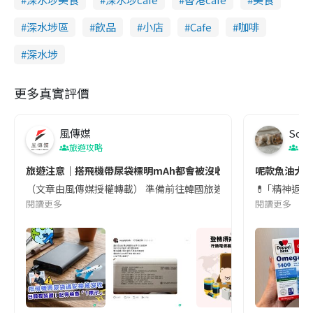
深水埗區
飲品
小店
Cafe
咖啡
深水埗
更多真實評價
風傳媒
Soul
旅遊攻略
生
旅遊注意｜搭飛機帶尿袋標明mAh都會被沒收😱出發前切記檢查「1
呢款魚油大家
（文章由風傳媒授權轉載） 準備前往韓國旅遊的民眾，近期要特別留
💊 ｢精神返
閱讀更多
閱讀更多