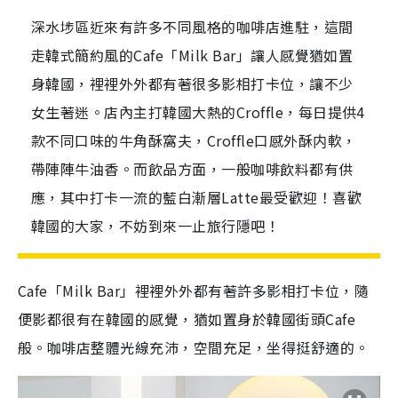
深水埗區近來有許多不同風格的咖啡店進駐，這間
走韓式簡約風的Cafe「Milk Bar」讓人感覺猶如置
身韓國，裡裡外外都有著很多影相打卡位，讓不少
女生著迷。店內主打韓國大熱的Croffle，每日提供4
款不同口味的牛角酥窩夫，Croffle口感外酥内軟，
帶陣陣牛油香。而飲品方面，一般咖啡飲料都有供
應，其中打卡一流的藍白漸層Latte最受歡迎！喜歡
韓國的大家，不妨到來一止旅行隱吧！
Cafe「Milk Bar」裡裡外外都有著許多影相打卡位，隨
便影都很有在韓國的感覺，猶如置身於韓國街頭Cafe
般。咖啡店整體光線充沛，空間充足，坐得挺舒適的。