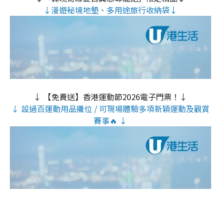
↓漫遊秘境地墊、多用途旅行收納袋↓
↓ 【免費送】香港運動節2026電子門票！↓
↓ 設過百運動用品攤位 / 可現場體驗多項新穎運動及觀賞
賽事🔥 ↓