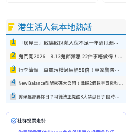
港生活人氣本地熱話
1
「居屋王」啟德啟悅苑入伙不足一年淪甩漏之王！插頭噴火花致大停電 多戶業主全屋家電報銷
2
鬼門開2026｜8.13鬼節禁忌 22件事唔做得！燒肉、刺身要少食？半夜勿吹口哨/打呢個電話
3
行李清潔｜車轆污糟過馬桶58倍！專家警告忌用酒精抹 教1招免污手除菌
4
New Balance型號密碼大公開！識睇2個數字買鞋秒知功能免中伏 附5大熱門鞋款
5
剪頭髮都要擇日？司徒法正提醒3大禁忌日子 隨時剪走財運！呢日剪髮恐「剪壽命」？