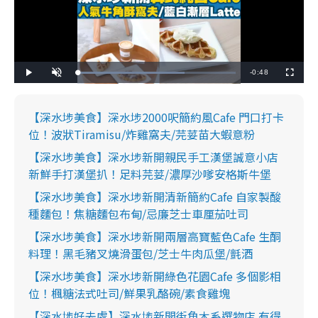
R
-
0:48
L
P
U
F
o
l
n
u
a
a
m
l
e
d
y
u
l
e
t
s
d
e
c
【深水埗美食】深水埗2000呎簡約風Cafe 門口打卡
m
:
r
6
e
位！波狀Tiramisu/炸雞窩夫/芫荽苗大蝦意粉
7
e
a
.
n
5
【深水埗美食】深水埗新開親民手工漢堡誠意小店
0
i
%
新鮮手打漢堡扒！足料芫荽/濃厚沙嗲安格斯牛堡
n
【深水埗美食】深水埗新開清新簡約Cafe 自家製酸
i
種麵包！焦糖麵包布甸/忌廉芝士車厘茄吐司
n
【深水埗美食】深水埗新開兩層高寶藍色Cafe 生酮
g
料理！黑毛豬叉燒滑蛋包/芝士牛肉瓜堡/氈酒
T
【深水埗美食】深水埗新開綠色花園Cafe 多個影相
i
位！楓糖法式吐司/鮮果乳酪碗/素食雞塊
m
【深水埗好去處】深水埗新開街角木系選物店 有得