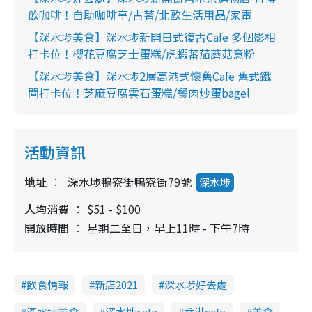
e
飲咖啡！自助咖啡亭/古著/北歐生活用品/家電
【深水埗美食】深水埗新開日式復古Cafe 多個影相
打卡位！櫻花豆腐芝士蛋糕/虎蝦蕃茄蘑菇意粉
【深水埗美食】深水埗2層高港式懷舊Cafe 舊式鐵
閘打卡位！芝麻豆腐雲石蛋糕/餐肉炒蛋bagel
活動資訊
地址
深水埗鴨寮街鴨寮街79號
深水埗
人均消費
$51 - $100
開放時間
星期二至日，早上11時 - 下午7時
飲食情報
新店2021
深水埗好去處
深水埗美食
深水埗cafe
香港cafe
美食