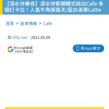
【深水埗美食】深水埗新開韓式純白Cafe 多
個打卡位！人氣牛角酥窩夫/藍白漸層Latte
首頁
飲食情報
Cafe
文:
Elly Lee
2021.05.09
在Google追蹤
用 App 睇文
《UHK 港生活》