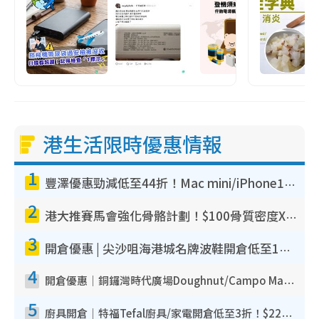
港生活限時優惠情報
1
豐澤優惠勁減低至44折！Mac mini/iPhone17Pro大減價！廚房家電$220起
2
港大推賽馬會強化骨骼計劃！$100骨質密度X光檢查 完成免費運動訓練送超市禮券！附參加資格
3
開倉優惠 | 尖沙咀海港城名牌波鞋開倉低至1折！On鞋$899起／Joy&Peace鞋履$98起
4
開倉優惠｜銅鑼灣時代廣場Doughnut/Campo Marzio開倉低至1折！背囊、書包、手袋劈價$200起
5
廚具開倉｜特福Tefal廚具/家電開倉低至3折！$220起買平底鍋/炒鑊/湯煲！電飯煲/吸塵機/燙斗$418起