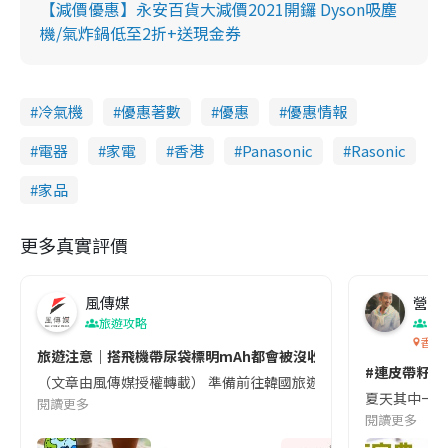
【減價優惠】永安百貨大減價2021開鑼 Dyson吸塵
機/氣炸鍋低至2折+送現金券
冷氣機
優惠著數
優惠
優惠情報
電器
家電
香港
Panasonic
Rasonic
家品
更多真實評價
風傳媒
營養教
旅遊攻略
生
香港
旅遊注意｜搭飛機帶尿袋標明mAh都會被沒收😱出發前切記檢查「1
#連皮帶籽都
（文章由風傳媒授權轉載） 準備前往韓國旅遊的民眾，近期要特別留
夏天其中一種時
閱讀更多
閱讀更多