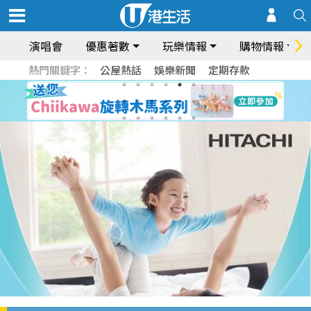
演唱會
優惠著數
玩樂情報
購物情報
熱門關鍵字：
公屋熱話
娛樂新聞
定期存款