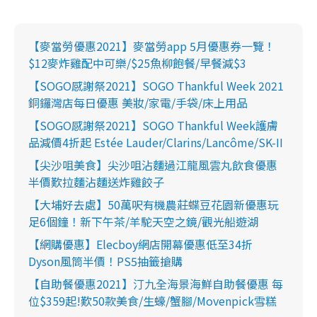
【麥當勞優惠2021】麥當勞app 5月優惠券一覽！
$12麥炸雞配中可樂/$25魚柳飽餐/早餐減$3
【SOGO感謝祭2021】SOGO Thankful Week 2021
銅鑼灣店每日優惠 美妝/家電/手袋/床上用品
【SOGO感謝祭2021】SOGO Thankful Week護膚
品減價4折起 Estée Lauder/Clarins/Lancôme/SK-II
【尖沙咀美食】尖沙咀沾麵過江龍風雲丸飲食優惠
半價歎拉麵沾麵送炸雞餃子
【大埔好去處】50萬呎有機農莊蝶豆花園新優惠玩
足6個鐘！新下午茶/羊駝天空之鏡/觀光船遊湖
【網購優惠】Elecboy網店開幕優惠低至34折
Dyson風筒半價！PS5抽籤搶購
【自助餐優惠2021】汀九全海景海鮮自助餐優惠 每
位$359起!歎50款美食/生蠔/蟹腳/Movenpick雪糕