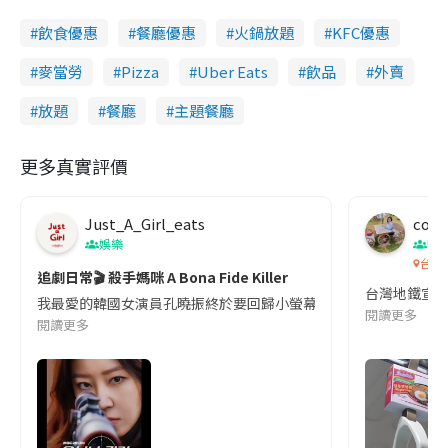
飲食優惠
餐廳優惠
火鍋放題
KFC優惠
麥當勞
Pizza
Uber Eats
飲品
外賣
放題
餐廳
主題餐廳
更多真實評價
Just_A_Girl_eats
co c
娛樂
吹
台灣
追劇日常🎬 殺手媽咪 A Bona Fide Killer
台灣地鐵宣
我最愛的韓國女演員孔曉振終於要回歸小螢幕啦!這次的劇本改編自同名
閱讀更多
閱讀更多