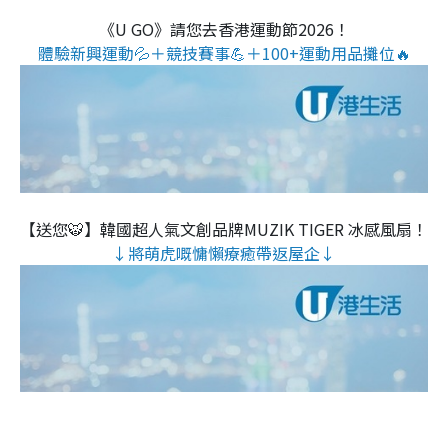
《U GO》請您去香港運動節2026！
體驗新興運動💦＋競技賽事💪＋100+運動用品攤位🔥
【送您🐯】韓國超人氣文創品牌MUZIK TIGER 冰感風扇！
↓將萌虎嘅慵懶療癒帶返屋企↓