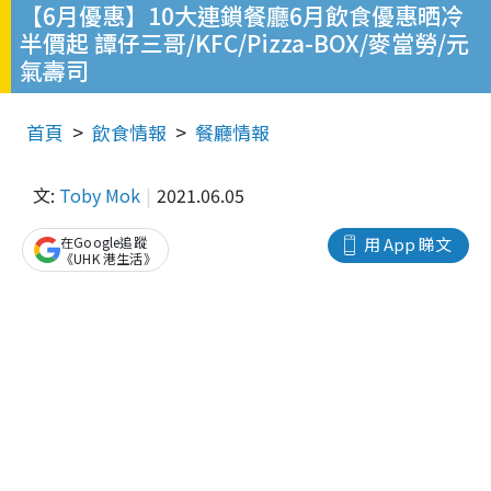
【6月優惠】10大連鎖餐廳6月飲食優惠晒冷
半價起 譚仔三哥/KFC/Pizza-BOX/麥當勞/元
氣壽司
首頁
飲食情報
餐廳情報
文:
Toby Mok
2021.06.05
在Google追蹤
用 App 睇文
《UHK 港生活》