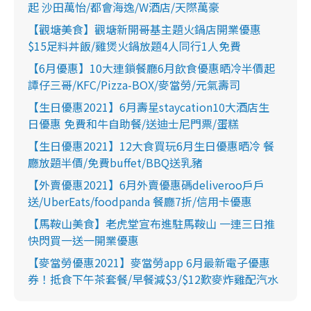
起 沙田萬怡/都會海逸/W酒店/天際萬豪
【觀塘美食】觀塘新開哥基主題火鍋店開業優惠
$15足料丼飯/雞煲火鍋放題4人同行1人免費
【6月優惠】10大連鎖餐廳6月飲食優惠晒冷半價起
譚仔三哥/KFC/Pizza-BOX/麥當勞/元氣壽司
【生日優惠2021】6月壽星staycation10大酒店生
日優惠 免費和牛自助餐/送迪士尼門票/蛋糕
【生日優惠2021】12大食買玩6月生日優惠晒冷 餐
廳放題半價/免費buffet/BBQ送乳豬
【外賣優惠2021】6月外賣優惠碼deliveroo戶戶
送/UberEats/foodpanda 餐廳7折/信用卡優惠
【馬鞍山美食】老虎堂宣布進駐馬鞍山 一連三日推
快閃買一送一開業優惠
【麥當勞優惠2021】麥當勞app 6月最新電子優惠
券！抵食下午茶套餐/早餐減$3/$12歎麥炸雞配汽水