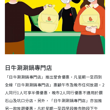
日牛涮涮鍋專門店
「日牛涮涮鍋專門店」推出堂食優惠，凡星期一至四到
全線「日牛涮涮鍋專門店」惠顧午市及晚市任何放題，2
人同行1人可享半價優惠，晚市2人同行優惠不適用於鑽
石山及坑口分店。另外，「日牛涮涮鍋專門店」亦加推
另一款放題優惠，凡於星期一至四早段晚市時段下午