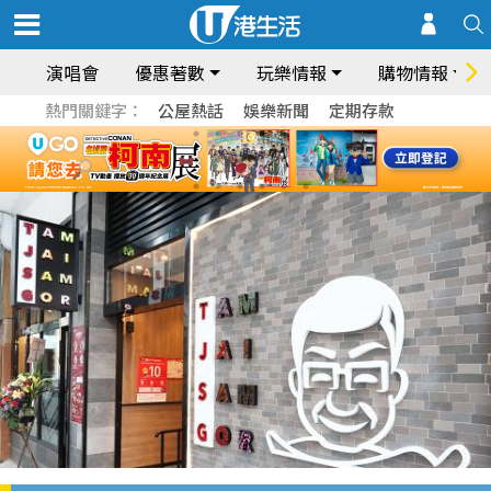
演唱會
優惠著數
玩樂情報
購物情報
熱門關鍵字：
公屋熱話
娛樂新聞
定期存款