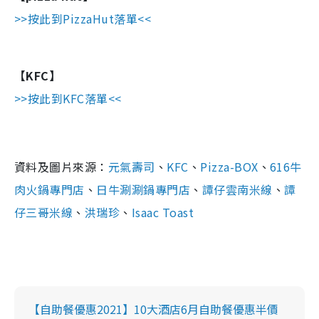
>>按此到PizzaHut落單<<
【KFC】
>>按此到KFC落單<<
資料及圖片來源：
元氣壽司
、
KFC
、
Pizza-BOX
、
616牛
肉火鍋專門店
、
日牛涮涮鍋專門店
、
譚仔雲南米線
、
譚
仔三哥米線
、
洪瑞珍
、
Isaac Toast
【自助餐優惠2021】10大酒店6月自助餐優惠半價