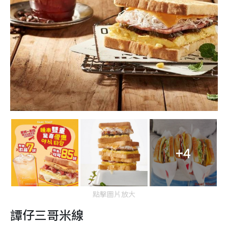
+4
點擊圖片放大
譚仔三哥米線