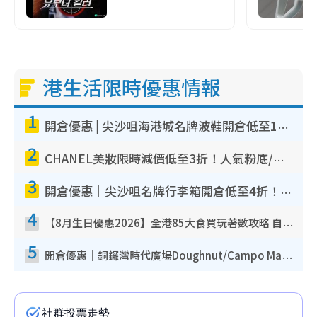
港生活限時優惠情報
1
開倉優惠 | 尖沙咀海港城名牌波鞋開倉低至1折！On鞋$899起／Joy&Peace鞋履$98起
2
CHANEL美妝限時減價低至3折！人氣粉底/唇膏/精華液低至$275！COCO香水都有平
3
開倉優惠｜尖沙咀名牌行李箱開倉低至4折！一連5日 American Tourister/ace./Hallmark $200起！
4
【8月生日優惠2026】全港85大食買玩著數攻略 自助餐/火鍋放題同行免費＋誠品/DONKI送現金券
5
開倉優惠｜銅鑼灣時代廣場Doughnut/Campo Marzio開倉低至1折！背囊、書包、手袋劈價$200起