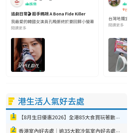
娛樂
吹
台灣
追劇日常🎬 殺手媽咪 A Bona Fide Killer
台灣地鐵宣
我最愛的韓國女演員孔曉振終於要回歸小螢幕啦!這次的劇本改編自同名
閱讀更多
閱讀更多
港生活人氣好去處
1
【8月生日優惠2026】全港85大食買玩著數攻略 自助餐/火鍋放題同行免費＋誠品/DONKI送現金券
2
香港室內好去處｜逾35大歎冷氣室內好去處推介 室內活動免費避雨無懼落雨