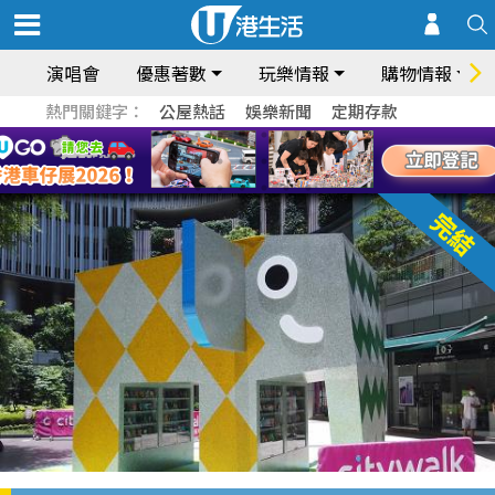
演唱會
優惠著數
玩樂情報
購物情報
熱門關鍵字：
公屋熱話
娛樂新聞
定期存款