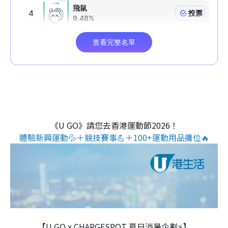
《U GO》請您去香港運動節2026！
體驗新興運動💦＋競技賽事💪＋100+運動用品攤位🔥
【U GO x CHARGESPOT 夏日消暑企劃⚡】