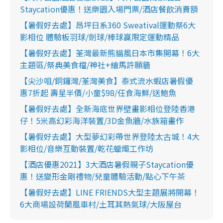
Staycation優惠！送樂園入場門票/酒店餐飲消費額
【暑假好去處】昂坪日系360 Sweatival運動祭6大
影相位 體驗板羽球/劍球/棒球贏限定運動精品
【暑假好去處】荃灣最新熊貓風日本市集開幕！6大
主題區/祭典美食檔/神社+繪馬許願牆
【尖沙咀/銅鑼灣/荃灣美食】泰式流水蝦店暑假優
惠7折起 壽星半價/小童$98/任食海鮮/送鮑魚
【暑假好去處】全新海底世界壁畫影相位登陸香港
仔！5米高幻彩海洋裝置/3D金魚牆/水族箱畫作
【暑假好去處】大型夢幻彩帶世界登陸太古城！4大
影相位/音樂互動裝置/乾花蠟燭工作坊
【酒店優惠2021】3大酒店暑假親子Staycation優
惠！送變形金剛禮物/兒童體驗活動/點心下午茶
【暑假好去處】LINE FRIENDS大型主題展將開幕！
6大商場設荷蘭風車村/土耳其熱氣球/大阪屋台