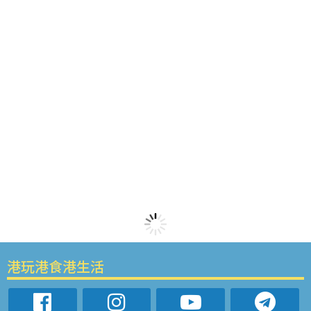
港玩港食港生活