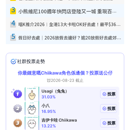
3
小熊維尼100週年快閃店登陸又一城 重現百畝森林經典場景／獨家限定盲盒登場／專屬DIY香水
4
唱K推介2026︱全港13大卡啦OK好去處！最平$36起 日文K都有！(附地址+收費詳情)
5
假日好去處｜2026放假去邊好？逾20放假好去處郊外/秘景 休閒半日或一日遊