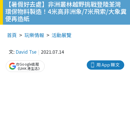
【暑假好去處】非洲叢林越野挑戰登陸荃灣
環保物料製造！4米高非洲象/7米飛索/大象糞
便再造紙
首頁
玩樂情報
活動展覽
文:
David Tse
2021.07.14
在Google追蹤
用 App 睇文
《UHK 港生活》