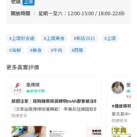
號舖
上環
開放時間
星期一至六：12:00-15:00 / 18:00-22:00
上環好去處
上環美食
新店2021
上環
海鮮
美食
牛肉
西餐
更多真實評價
風傳媒
營養教
旅遊攻略
生
香港
旅遊注意｜搭飛機帶尿袋標明mAh都會被沒收😱出發前切記檢查「1
#連皮帶籽都
（文章由風傳媒授權轉載） 準備前往韓國旅遊的民眾，近期要特別留
夏天其中一種時
閱讀更多
閱讀更多