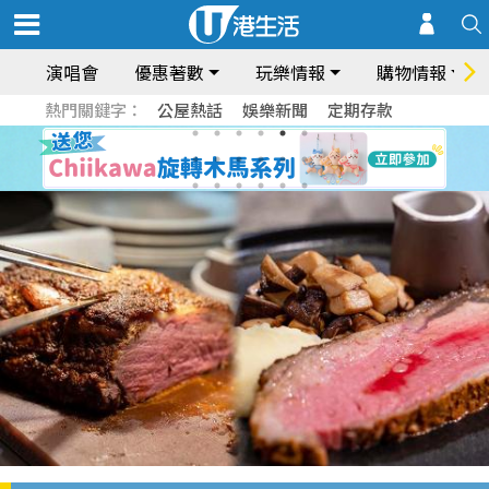
演唱會
優惠著數
玩樂情報
購物情報
熱門關鍵字：
公屋熱話
娛樂新聞
定期存款