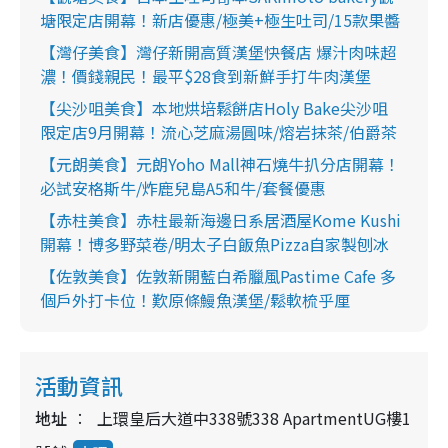
塘限定店開幕！新店優惠/極美+極生吐司/15款果醬
【灣仔美食】灣仔新開高質漢堡快餐店 爆汁肉味超
濃！價錢親民！最平$28食到新鮮手打牛肉漢堡
【尖沙咀美食】本地烘培鬆餅店Holy Bake尖沙咀
限定店9月開幕！流心芝麻湯圓味/熔岩抹茶/伯爵茶
【元朗美食】元朗Yoho Mall神石燒牛扒分店開幕！
必試安格斯牛/炸鹿兒島A5和牛/套餐優惠
【赤柱美食】赤柱最新海邊日系居酒屋Kome Kushi
開幕！博多野菜卷/明太子白飯魚Pizza自家製刨冰
【佐敦美食】佐敦新開藍白希臘風Pastime Cafe 多
個戶外打卡位！歎原條鰻魚漢堡/鬆軟梳乎厘
活動資訊
地址
上環皇后大道中338號338 ApartmentUG樓1