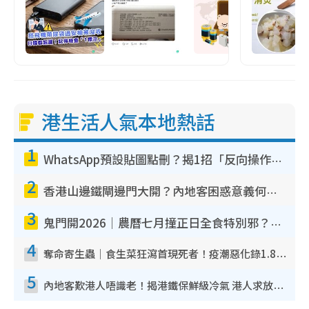
港生活人氣本地熱話
1
WhatsApp預設貼圖點刪？揭1招「反向操作」還原簡潔介面 附3步實測教學
2
香港山邊鐵閘邊門大開？內地客困惑意義何在！網民神回覆：呢種叫法理性防禦
3
鬼門開2026｜農曆七月撞正日全食特別邪？專家警告切忌做一事！揭4大禁忌+2招保平安
4
奪命寄生蟲｜食生菜狂瀉首現死者！疫潮惡化錄1.8萬宗病例 揭洗菜3大謬誤
5
內地客歎港人唔識老！揭港鐵保鮮級冷氣 港人求放過：咪投訴