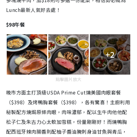
多塊燒牛肉，加$18則可多選一份配菜，相信勢必成為
Lunch最新人氣好去處！
$98午餐
+2
點擊圖片放大
晚市方面主打頂級USDA Prime Cut燒美國肉眼套餐
（$398）及烤鴨胸套餐（$398），各有驚喜！主廚利用
秘製配方燒焗原條肉眼，肉味濃郁，配以生牛肉他他配
松子仁及朱古力心太軟加雪糕，份量剛剛好！而燒鴨胸
配西班牙辣肉腸醬則配柚子醬油腌刺身油甘魚與青瓜，