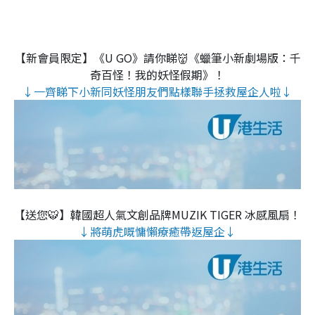
【新會員限定】《U GO》請你睇👹《蠟筆小新劇場版：千
奇百怪！我的妖怪假期》！
↓一齊睇下小新同妖怪朋友們點樣聯手拯救屋企人啦↓
【送您🐯】韓國超人氣文創品牌MUZIK TIGER 冰感風扇！
↓將萌虎嘅慵懶療癒帶返屋企↓