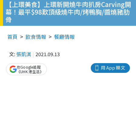
【上環美食】上環新開燒牛肉扒房Carving開
幕！最平$98歎頂級燒牛肉/烤鴨胸/醬燒豬肋
骨
首頁
飲食情報
餐廳情報
文:
張凱淇
2021.09.13
在Google追蹤
用 App 睇文
《UHK 港生活》