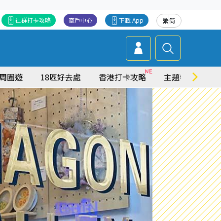
社群打卡攻略
商戶中心
下載 App
繁
简
周圍遊
18區好去處
香港打卡攻略
主題特集