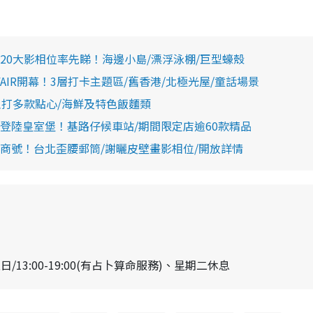
0大影相位率先睇！海邊小島/漂浮泳棚/巨型蠔殼
FAIR開幕！3層打卡主題區/舊香港/北極光屋/童話場景
主打多款點心/海鮮及特色飯麵類
登陸皇室堡！基路仔候車站/期間限定店逾60款精品
商號！台北歪腰郵筒/謝曬皮壁畫影相位/開放詳情
至日/13:00-19:00(有占卜算命服務)、星期二休息