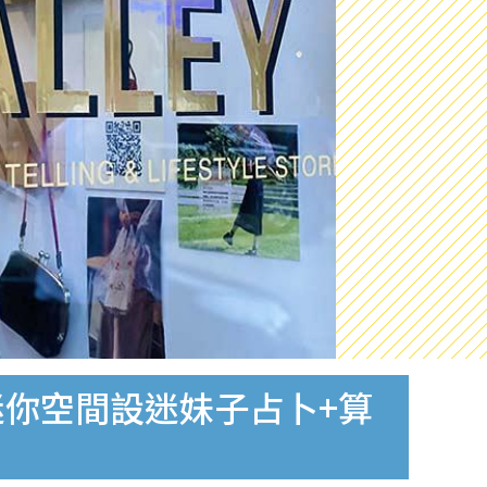
迷你空間設迷妹子占卜+算