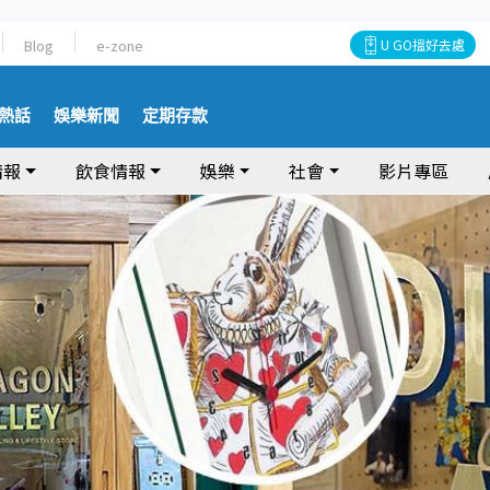
Blog
e-zone
U GO搵好去處
熱話
娛樂新聞
定期存款
情報
飲食情報
娛樂
社會
影片專區