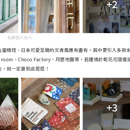
+2
點擊圖片放大
古靈精怪、日系可愛至簡約文青風應有盡有。其中更引入多款
etal room、Choco Factory、月歷地圖等，若鍾情於乾花花環
友，就一定要到店逛逛！
+3