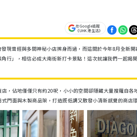
在Google追蹤
《UHK 港生活》
會發現曾經與多間神秘小店擦身而過，而這間於今年8月全新開
斜角行」，相信必成大南街新打卡景點！這次就讓我們一起揭
貨店，佔地僅僅只有約20呎，小小的空間卻隱藏大量搜羅自各
日式門面與木製商品架，打造既低調又散發小清新感覺的商店