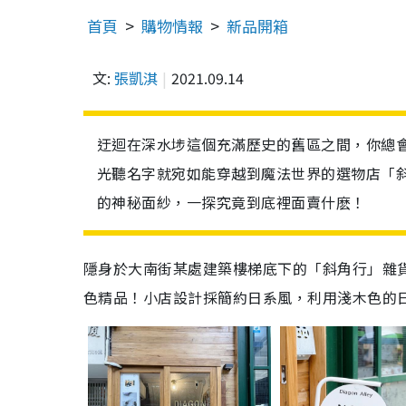
首頁
購物情報
新品開箱
文:
張凱淇
2021.09.14
迂迴在深水埗這個充滿歷史的舊區之間，你總
光聽名字就宛如能穿越到魔法世界的選物店「
的神秘面紗，一探究竟到底裡面賣什麽！
隱身於大南街某處建築樓梯底下的「斜角行」雜
色精品！小店設計採簡約日系風，利用淺木色的