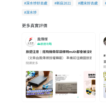
深水埗好去處
新店2021
週末好去處
深水埗
更多真實評價
風傳媒
旅遊攻略
旅遊注意｜搭飛機帶尿袋標明mAh都會被沒收😱出發前
（文章由風傳媒授權轉載） 準備前往韓國旅遊的民眾，
夏
閱讀更多