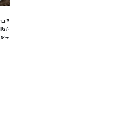
命由擅
同時亦
星盤元