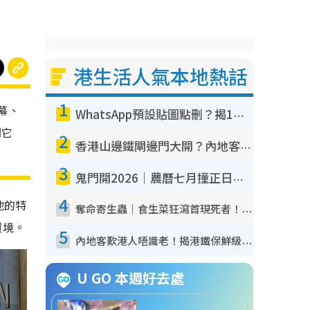
港生活人氣本地熱話
1
幕、
WhatsApp預設貼圖點刪？揭1招「反向操作」還原簡潔介面 附3步實測教學
開它
2
香港山邊鐵閘邊門大開？內地客困惑意義何在！網民神回覆：呢種叫法理性防禦
3
鬼門開2026｜農曆七月撞正日全食特別邪？專家警告切忌做一事！揭4大禁忌+2招保平安
4
地的特
奪命寄生蟲｜食生菜狂瀉首現死者！疫潮惡化錄1.8萬宗病例 揭洗菜3大謬誤
環境。
5
內地客歎港人唔識老！揭港鐵保鮮級冷氣 港人求放過：咪投訴
U GO 本週好去處