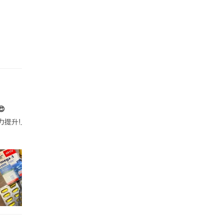

帶的行動電源機身已標示「10000mAh」，卻仍被要求當場丟棄，讓他
注力提升!｣ 長時間對住電腦､剪片寫稿,成日覺得眼睛乾澀､腦袋好似｢斷線｣｡試咗
好多鮮為人知嘅好處：減肥、消水腫、降血脂、美白養顏👇 冬瓜5大功效✨ 1️⃣ 利尿