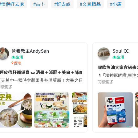
情侶好去處
占卜
好去處
文具精品
小店
營養教主AndySan
Soul CC
生活
生活
香港
切記檢查「1標示」🚨
呢款魚油大家食過未
#連皮帶籽都係寶 🥒 消暑＋減肥＋美白＋降血脂
近期要特別留意隨身行李中的行動電源。一名旅客日前在機場安檢時，明明攜
💊 ｢精神返晒嚟,專
天其中一種時令蔬果非冬瓜莫屬！大暑之日，點都要飲碗冬瓜湯消暑解渴！除了解暑，冬瓜仲有
閱讀更多
閱讀更多