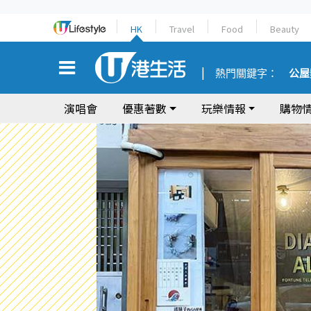
HK
Travel
Food
Beauty
熱門關鍵字：
公屋
演唱會
優惠著數
玩樂情報
購物