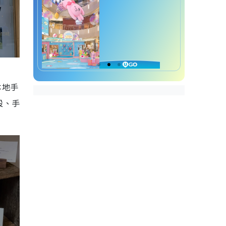
本地手
擺設、手