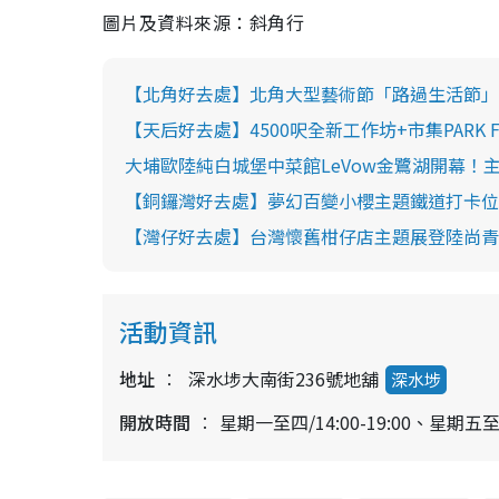
圖片及資料來源：斜角行
【北角好去處】北角大型藝術節「路過生活節」2
【天后好去處】4500呎全新工作坊+市集PARK 
大埔歐陸純白城堡中菜館LeVow金鷺湖開幕！
【銅鑼灣好去處】夢幻百變小櫻主題鐵道打卡位
【灣仔好去處】台灣懷舊柑仔店主題展登陸尚青
活動資訊
地址
深水埗大南街236號地舖
深水埗
開放時間
星期一至四/14:00-19:00、星期五