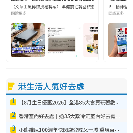
（文章由風傳媒授權轉載） 準備前往韓國旅遊的民眾，近期要特別留
💊 ｢精神返
閱讀更多
閱讀更多
港生活人氣好去處
1
【8月生日優惠2026】全港85大食買玩著數攻略 自助餐/火鍋放題同行免費＋誠品/DONKI送現金券
2
香港室內好去處｜逾35大歎冷氣室內好去處推介 室內活動免費避雨無懼落雨
3
小熊維尼100週年快閃店登陸又一城 重現百畝森林經典場景／獨家限定盲盒登場／專屬DIY香水