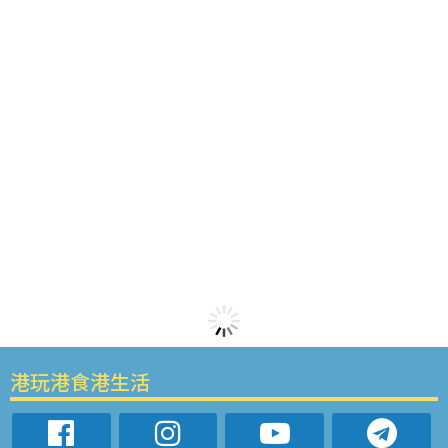
港玩港食港生活