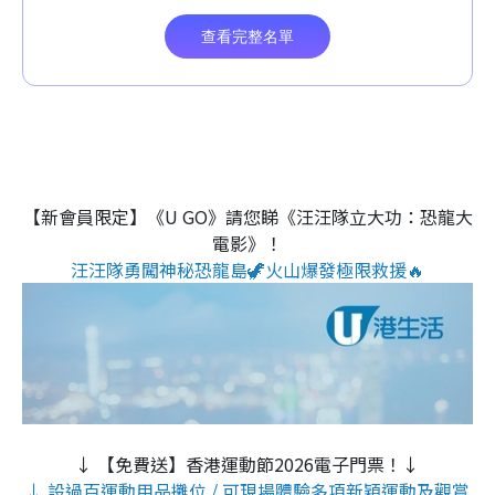
【新會員限定】《U GO》請您睇《汪汪隊立大功：恐龍大
電影》！
汪汪隊勇闖神秘恐龍島🦖火山爆發極限救援🔥
↓ 【免費送】香港運動節2026電子門票！↓
↓ 設過百運動用品攤位 / 可現場體驗多項新穎運動及觀賞