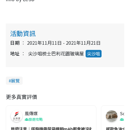
活動資訊
日期
2021年11月11日 - 2021年11月21日
地址
尖沙咀梳士巴利花園玻璃屋
尖沙咀
展覽
更多真實評價
風傳媒
Soul
旅遊攻略
生
旅遊注意｜搭飛機帶尿袋標明mAh都會被沒收😱出發前切記檢查「1
呢款魚油大家