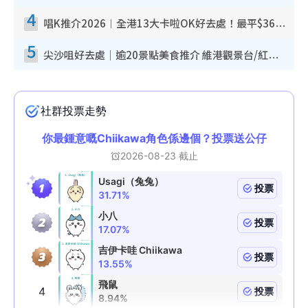
4
唱K推介2026︱全港13大卡啦OK好去處！最平$36起 日文K都有！(附地址+收費詳情)
5
尖沙咀好去處｜逾20景點美食推介 維港觀景台/紅磚古蹟/九龍公園/室內遊樂場