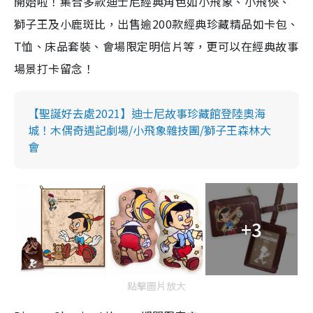
開始啦！集合多款迪士尼經典角色如小飛象、小飛俠、
獅子王及小鹿斑比，出售逾200款經典珍藏精品如卡包、
T恤、床品套裝、會場限定明信片等，更可以在經典故事
場景打卡留念！
【聖誕好去處2021】迪士尼故事珍藏館登陸奧海
城！木偶奇遇記劇場/小飛象雜技團/獅子王森林大
會
+3
點擊圖片放大