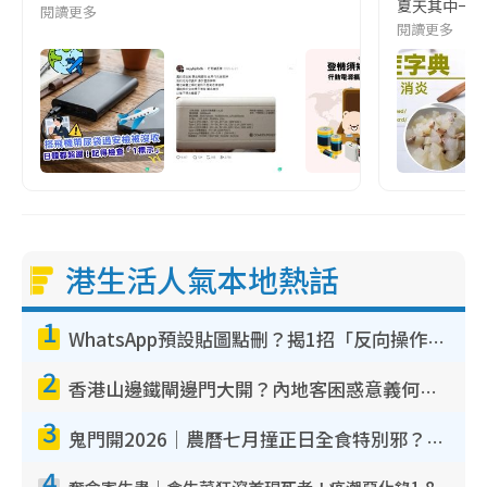
夏天其中一種時
閱讀更多
閱讀更多
港生活人氣本地熱話
1
WhatsApp預設貼圖點刪？揭1招「反向操作」還原簡潔介面 附3步實測教學
2
香港山邊鐵閘邊門大開？內地客困惑意義何在！網民神回覆：呢種叫法理性防禦
3
鬼門開2026｜農曆七月撞正日全食特別邪？專家警告切忌做一事！揭4大禁忌+2招保平安
4