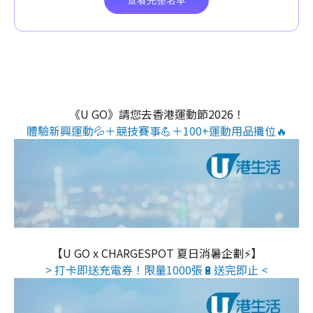
《U GO》請您去香港運動節2026！
體驗新興運動💦＋競技賽事💪＋100+運動用品攤位🔥
【U GO x CHARGESPOT 夏日消暑企劃⚡】
> 打卡即送充電券！限量1000張🔋送完即止 <