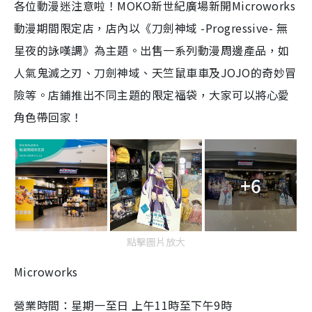
各位動漫迷注意啦！MOKO新世紀廣場新開
Microworks
動漫期間限定店，店內以《刀劍神域 -Progressive- 無
星夜的詠嘆調》為主題。出售一系列動漫周邊產品，如
人氣
鬼滅之刃、刀劍神域、天竺鼠車車及JOJO的奇妙冒
險等。
店鋪推出不同主題的限定福袋
，大家可以將心愛
角色帶回家！
+6
點擊圖片放大
Microworks
營業時間：
星期一至日 上午11時至下午9時