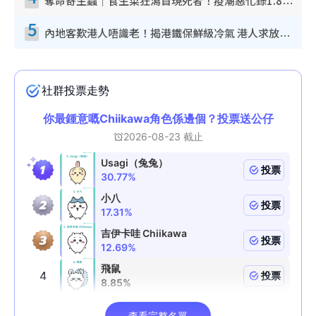
奪命寄生蟲｜食生菜狂瀉首現死者！疫潮惡化錄1.8萬宗病例 揭洗菜3大謬誤
5
內地客歎港人唔識老！揭港鐵保鮮級冷氣 港人求放過：咪投訴