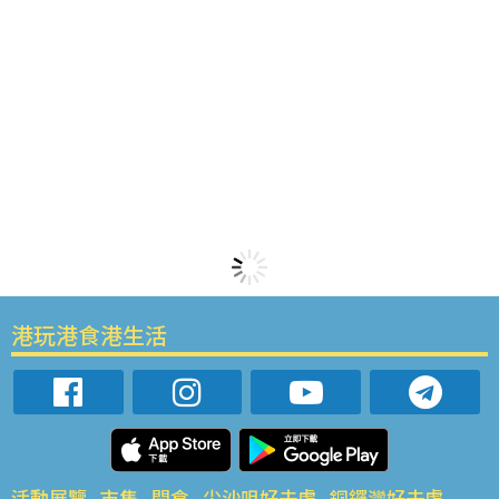
港玩港食港生活
活動展覽
市集
開倉
尖沙咀好去處
銅鑼灣好去處