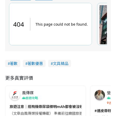
著數
著數優惠
文具精品
更多真實評價
風傳媒
營養教
旅遊攻略
生
香港
旅遊注意｜搭飛機帶尿袋標明mAh都會被沒收😱出發前切記檢查「1
#連皮帶籽都
（文章由風傳媒授權轉載） 準備前往韓國旅遊的民眾，近期要特別留