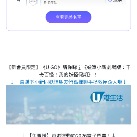
【新會員限定】《U GO》請你睇👹《蠟筆小新劇場版：千
奇百怪！我的妖怪假期》！
↓一齊睇下小新同妖怪朋友們點樣聯手拯救屋企人啦↓
↓ 【免費送】香港運動節2026電子門票！↓