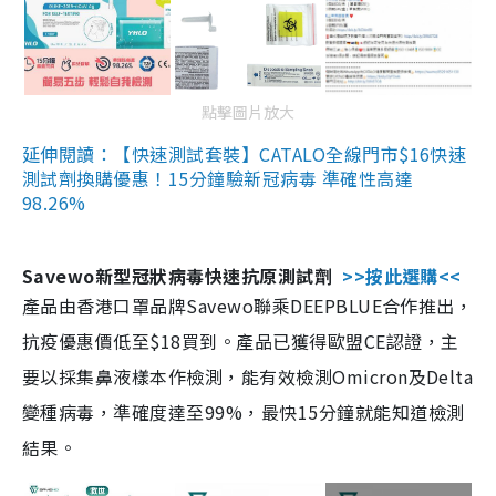
點擊圖片放大
延伸閱讀：【快速測試套裝】CATALO全線門市$16快速
測試劑換購優惠！15分鐘驗新冠病毒 準確性高達
98.26%
Savewo新型冠狀病毒快速抗原測試劑
>>按此選購<<
產品由香港口罩品牌Savewo聯乘DEEPBLUE合作推出，
抗疫優惠價低至$18買到。產品已獲得歐盟CE認證，主
要以採集鼻液樣本作檢測，能有效檢測Omicron及Delta
變種病毒，準確度達至99%，最快15分鐘就能知道檢測
結果。