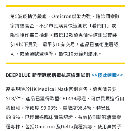
第5波疫情仍嚴峻，Omicron感染力強，確診個案數
字持續高企。不少市民購買快速測試「看門口」或
陽性後作每日檢測。精選13款優惠價快速測試套裝
$19以下買到，最平$10有交易！產品已獲衛生署認
可，或通過歐盟標準，最快10分鐘知結果。
DEEPBLUE 新型冠狀病毒抗原檢測試劑
>>按此選購<<
產品現時於HK Medical Mask官網有售，優惠價只要
$18/件。產品已獲得歐盟CE1434認證，可供民眾進行自
我檢測。準確度 99.03%、靈敏度96.4%、特異性
99.8%，已經通過臨床實驗認證，有效檢測新冠病毒變
種毒株，包括Omicron 及Delta變種病毒。使用鼻拭子