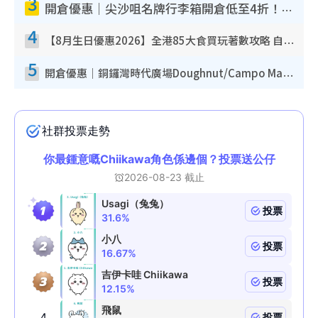
3
開倉優惠｜尖沙咀名牌行李箱開倉低至4折！一連5日 American Tourister/ace./Hallmark $200起！
4
【8月生日優惠2026】全港85大食買玩著數攻略 自助餐/火鍋放題同行免費＋誠品/DONKI送現金券
5
開倉優惠｜銅鑼灣時代廣場Doughnut/Campo Marzio開倉低至1折！背囊、書包、手袋劈價$200起