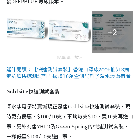
發DEEPBLUE 原廠版本。
+2
點擊圖片放大
延伸閱讀：【快速測試套裝】香港口罩廠acc+推$18病
毒抗原快速測試劑！捐贈10萬盒測試劑予深水埗露宿者
Goldsite快速測試套裝
深水埗電子特賣城現正發售Goldsite快速測試套裝，現
時更有優惠，$100/10支，平均每支$10，買10支再送口
罩。另外有售YHLO及Green Spring的快速測試套裝，
一樣低至$100/10支送口罩。