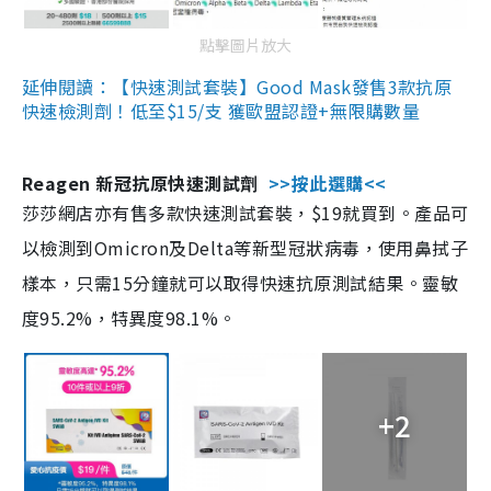
點擊圖片放大
延伸閱讀：【快速測試套裝】Good Mask發售3款抗原
快速檢測劑！低至$15/支 獲歐盟認證+無限購數量
Reagen 新冠抗原快速測試劑
>>按此選購<<
莎莎網店亦有售多款快速測試套裝，$19就買到。產品可
以檢測到Omicron及Delta等新型冠狀病毒，使用鼻拭子
樣本，只需15分鐘就可以取得快速抗原測試結果。靈敏
度95.2%，特異度98.1%。
+2