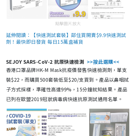
點擊圖片放大
延伸閱讀：【快速測試套裝】鄰住買開賣$9.9快速測試
劑！最快即日發貨 每日15萬盒補貨
SEJOY SARS-CoV-2 抗原快速檢測
>>按此選購<<
香港口罩品牌HK-M Mask抗疫價發售快速檢測劑，單支
裝$22，而購買500套裝低至$20/支買到。產品以鼻咽拭
子方式採樣，準確性高達99%，15分鐘就知結果。產品
已列在歐盟2019冠狀病毒病快速抗原測試通用名單。