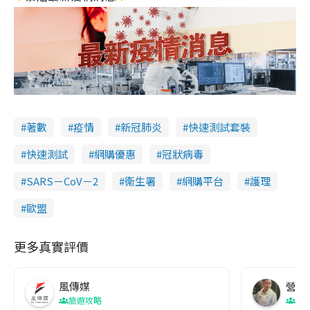
著數
疫情
新冠肺炎
快速測試套裝
快速測試
網購優惠
冠狀病毒
SARS－CoV－2
衞生署
網購平台
護理
歐盟
更多真實評價
風傳媒
營養教
旅遊攻略
生