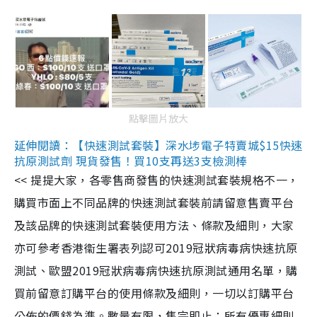
點擊圖片放大
延伸閱讀：【快速測試套裝】深水埗電子特賣城$15快速
抗原測試劑 現貨發售！買10支再送3支檢測棒
<< 提提大家，各零售商發售的快速測試套裝規格不一，
購買市面上不同品牌的快速測試套裝前請留意售賣平台
及該品牌的快速測試套裝使用方法、條款及細則，大家
亦可參考香港衞生署表列認可2019冠狀病毒病快速抗原
測試、歐盟2019冠狀病毒病快速抗原測試通用名單，購
買前留意訂購平台的使用條款及細則，一切以訂購平台
公佈的價錢為準。數量有限，售完即止；所有優惠細則