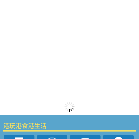
港玩港食港生活