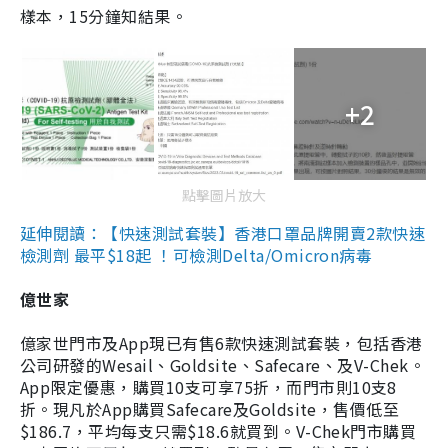
樣本，15分鐘知結果。
+2
點擊圖片放大
延伸閱讀：【快速測試套裝】香港口罩品牌開賣2款快速
檢測劑 最平$18起 ！可檢測Delta/Omicron病毒
億世家
億家世門市及App現已有售6款快速測試套裝，包括香港
公司研發的Wesail、Goldsite、Safecare、及V-Chek。
App限定優惠，購買10支可享75折，而門市則10支8
折。現凡於App購買Safecare及Goldsite，售價低至
$186.7，平均每支只需$18.6就買到。V-Chek門市購買