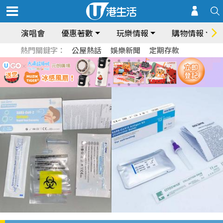
演唱會
優惠著數
玩樂情報
購物情報
熱門關鍵字：
公屋熱話
娛樂新聞
定期存款