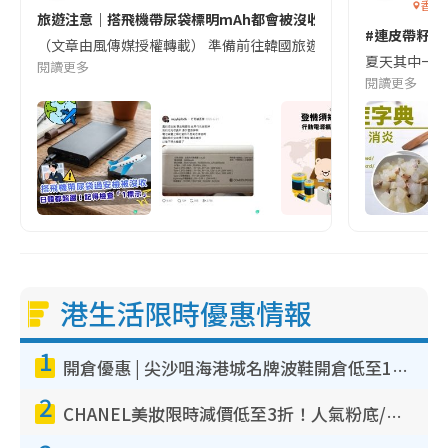
香港
旅遊注意｜搭飛機帶尿袋標明mAh都會被沒收😱出發前切記檢查「1
#連皮帶籽都
（文章由風傳媒授權轉載） 準備前往韓國旅遊的民眾，近期要特別留
夏天其中一種時
閱讀更多
閱讀更多
港生活限時優惠情報
1
開倉優惠 | 尖沙咀海港城名牌波鞋開倉低至1折！On鞋$899起／Joy&Peace鞋履$98起
2
CHANEL美妝限時減價低至3折！人氣粉底/唇膏/精華液低至$275！COCO香水都有平