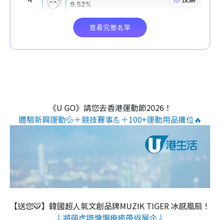
《U GO》請您去香港運動節2026！
體驗新興運動💦＋競技賽事💪＋100+運動用品攤位🔥
【送您🐯】韓國超人氣文創品牌MUZIK TIGER 冰感風扇！
↓將萌虎嘅慵懶療癒帶返屋企↓