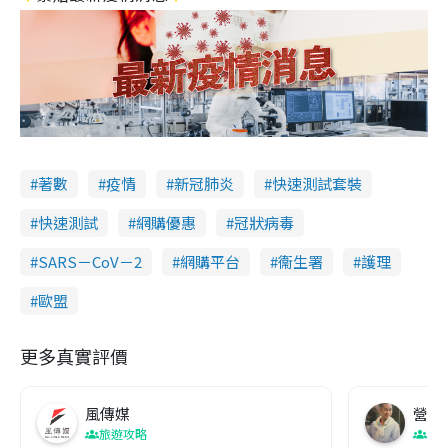
著數
疫情
新冠肺炎
快速測試套裝
快速測試
網購優惠
冠狀病毒
SARS－CoV－2
網購平台
衞生署
護理
歐盟
更多真實評價
風傳媒
營養教
旅遊攻略
生