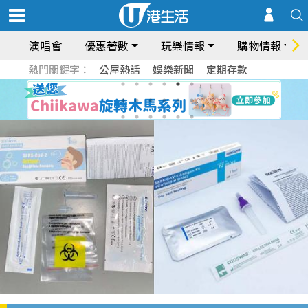
演唱會
優惠著數
玩樂情報
購物情報
熱門關鍵字：
公屋熱話
娛樂新聞
定期存款