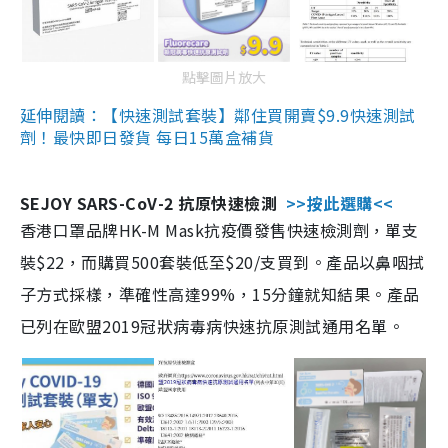
點擊圖片放大
延伸閱讀：【快速測試套裝】鄰住買開賣$9.9快速測試
劑！最快即日發貨 每日15萬盒補貨
SEJOY SARS-CoV-2 抗原快速檢測
>>按此選購<<
香港口罩品牌HK-M Mask抗疫價發售快速檢測劑，單支
裝$22，而購買500套裝低至$20/支買到。產品以鼻咽拭
子方式採樣，準確性高達99%，15分鐘就知結果。產品
已列在歐盟2019冠狀病毒病快速抗原測試通用名單。