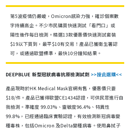
第5波疫情仍嚴峻，Omicron感染力強，確診個案數
字持續高企。不少市民購買快速測試「看門口」或
陽性後作每日檢測。精選13款優惠價快速測試套裝
$19以下買到，最平$10有交易！產品已獲衛生署認
可，或通過歐盟標準，最快10分鐘知結果。
DEEPBLUE 新型冠狀病毒抗原檢測試劑
>>按此選購<<
產品現時於HK Medical Mask官網有售，優惠價只要
$18/件。產品已獲得歐盟CE1434認證，可供民眾進行自
我檢測。準確度 99.03%、靈敏度96.4%、特異性
99.8%，已經通過臨床實驗認證，有效檢測新冠病毒變
種毒株，包括Omicron 及Delta變種病毒。使用鼻拭子