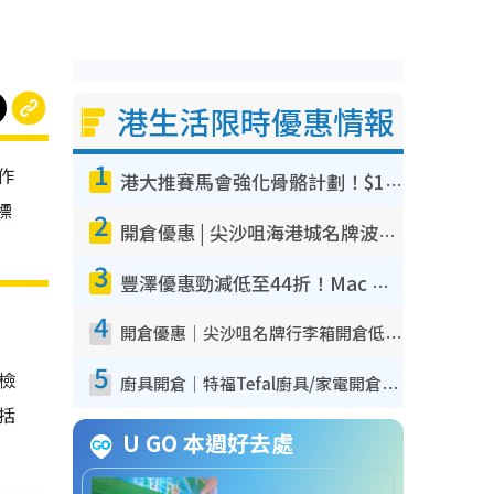
港生活限時優惠情報
1
作
港大推賽馬會強化骨骼計劃！$100骨質密度X光檢查 完成免費運動訓練送超市禮券！附參加資格
標
2
開倉優惠 | 尖沙咀海港城名牌波鞋開倉低至1折！On鞋$899起／Joy&Peace鞋履$98起
3
豐澤優惠勁減低至44折！Mac mini/iPhone17Pro大減價！廚房家電$220起
4
開倉優惠｜尖沙咀名牌行李箱開倉低至4折！一連5日 American Tourister/ace./Hallmark $200起！
5
我檢
廚具開倉｜特福Tefal廚具/家電開倉低至3折！$220起買平底鍋/炒鑊/湯煲！電飯煲/吸塵機/燙斗$418起
包括
U GO 本週好去處