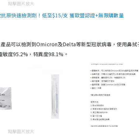
點擊圖片放大
3款抗原快速檢測劑！低至$15/支 獲歐盟認證+無限購數量
品可以檢測到Omicron及Delta等新型冠狀病毒，使用鼻拭
度95.2%，特異度98.1%。
點擊圖片放大