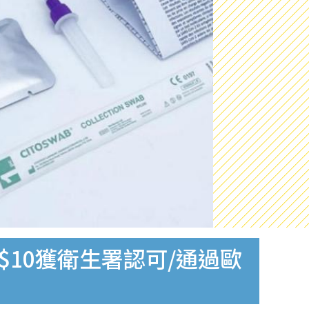
$10獲衛生署認可/通過歐