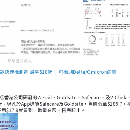
點擊圖片放大
檢測劑 最平$18起 ！可檢測Delta/Omicron病毒
研發的Wesail、Goldsite、Safecare、及V-Chek。
凡於App購買Safecare及Goldsite，售價低至$186.7
均不用$17.9就買到，數量有限，售完即止。