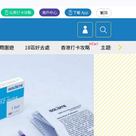
社群打卡攻略
商戶中心
下載 App
繁
简
周圍遊
18區好去處
香港打卡攻略
主題特集