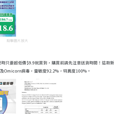
點擊圖片放大
劑，現時只要超低價$9.9就買到，購買前請先注意送貨時間！這款
Omicorn病毒，靈敏度92.2%，特異度100%。