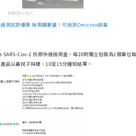
點擊圖片放大
測試劑優惠 無限購數量！可檢測Omicron病毒
are SARS-Cov-2 抗原快速檢測盒，每20劑獨立包裝為1個單位
5。產品以鼻拭子採樣，10至15分鐘知結果。