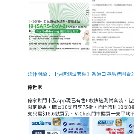
延伸閱讀：【快速測試套裝】香港口罩品牌開賣2款快速
億世家
億家世門市及App現已有售6款快速測試套裝，包括香港公司
限定優惠，購買10支可享75折，而門市則10支8折。現
支只需$18.6就買到。V-Chek門市購買一支平