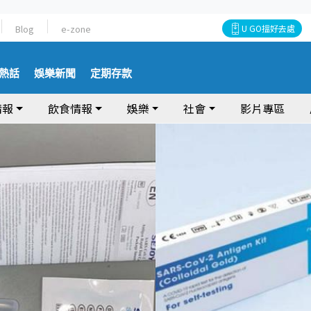
Blog
e-zone
U GO搵好去處
熱話
娛樂新聞
定期存款
情報
飲食情報
娛樂
社會
影片專區