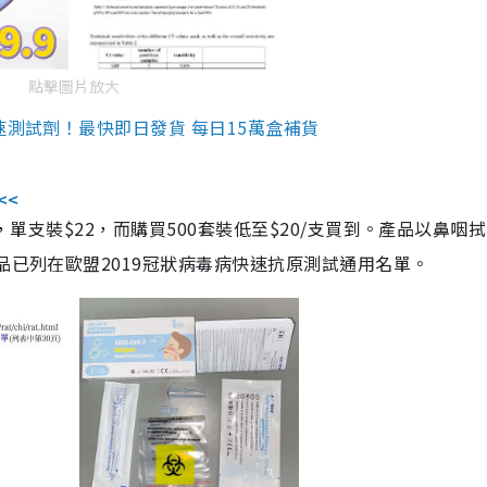
點擊圖片放大
速測試劑！最快即日發貨 每日15萬盒補貨
<<
，單支裝$22，而購買500套裝低至$20/支買到。產品以鼻咽
品已列在歐盟2019冠狀病毒病快速抗原測試通用名單。