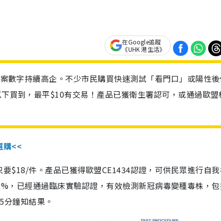
在Google追蹤
《UHK 港生活》
診個案數字持續高企。不少市民購買快速測試「看門口」或陽性後
以下買到，最平$10有交易！產品已獲衛生署認可，或通過歐盟
選購<<
惠價只要$18/件。產品已獲得歐盟CE1434認證，可供民眾進行自
性99.8%，已經通過臨床實驗認證，有效檢測新冠病毒變種毒株，
，15分鐘知結果。