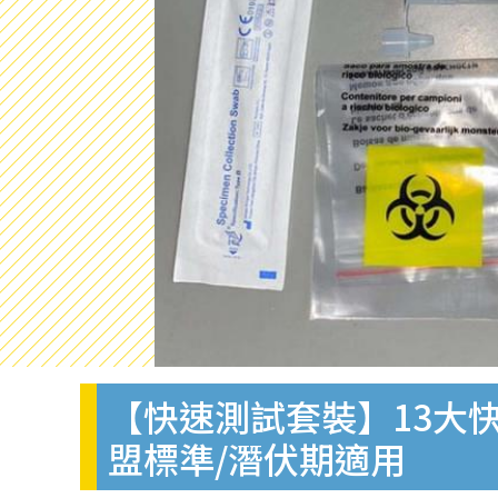
【快速測試套裝】13大快
盟標準/潛伏期適用